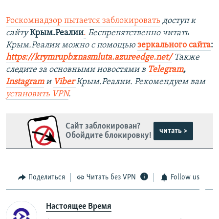
Роскомнадзор пытается заблокировать
доступ к
сайту
Крым.Реалии
.
Беспрепятственно читать
Крым.Реалии можно с помощью
зеркального сайта
:
https://krymrupbxnasmluta.azureedge.net/
Также
следите за основными новостями в
Telegram
,
Instagram
и
Viber
Крым.Реалии. Рекомендуем вам
установить
VPN
.
Сайт заблокирован?
читать >
Обойдите блокировку!
Поделиться
Читать без VPN
Follow us
Настоящее Время