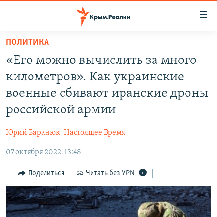
Доступность
ссылки
Вернуться
ПОЛИТИКА
к
НОВОСТИ
«Его можно вычислить за много
основному
СПЕЦПРОЕКТЫ
содержанию
километров». Как украинские
ВОДА
Вернутся
ГРУЗ 200
военные сбивают иранские дроны
к
ИСТОРИЯ
КАРТА ВОЕННЫХ ОБЪЕКТОВ КРЫМА
российской армии
главной
ЕЩЕ
11 ЛЕТ ОККУПАЦИИ КРЫМА. 11 ИСТОРИЙ СОПРОТИВЛЕНИЯ
навигации
Юрий Баранюк
Настоящее Время
Вернутся
РАДІО СВОБОДА
ИНТЕРАКТИВ
к
07 октября 2022, 13:48
КАК ОБОЙТИ БЛОКИРОВКУ
ИНФОГРАФИКА
поиску
Поделиться
Читать без VPN
ТЕЛЕПРОЕКТ КРЫМ.РЕАЛИИ
Українською
СОВЕТЫ ПРАВОЗАЩИТНИКОВ
Qırımtatar
ПРОПАВШИЕ БЕЗ ВЕСТИ