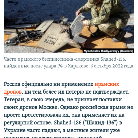
ПРИСОЕДИНЯЙТЕСЬ!
ПОБЕДИТЕЛЕЙ НЕ СУДЯТ?
КРЫМ.НЕПОКОРЕННЫЙ
ELIFBE
УКРАИНСКАЯ ПРОБЛЕМА КРЫМА
Все сайты RFE/RL
Части иранского беспилотника-смертника Shahed-136,
найденные после удара РФ в Харькове, 6 октября 2022 года
Россия официально ни применение
иранских
дронов
, ни тем более их потерю не подтверждает.
Тегеран, в свою очередь, не признает поставки
своих дронов Москве. Однако российская армия не
просто протестировала их, она применяет их на
регулярной основе. Shahed-136 ("Шахид-136") в
Украине часто падают, а местные жители уже