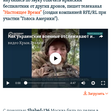
научились по звуку отличать иранский
беспилотник от других дронов, пишет телеканал
"Настоящее Время" ​
(создан компанией RFE/RL при
участии "Голоса Америки"). ​
Как украинские военные отслеживают и сбивают иранские дроны российской армии
видео
Крым.Реалии
No media source currently available
Auto
0:00
4:47
240p
Загрузить
360p
Auto
240p
360p
480p
480p
С помощью
Shahed-136
Москва била по целям в