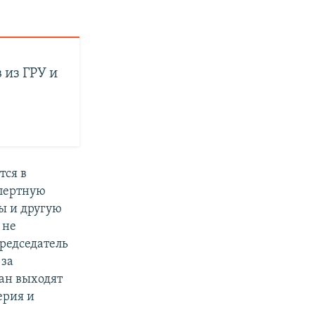
 из ГРУ и
тся в
спертную
ы и другую
 не
редседатель
 за
ан выходят
ерия и