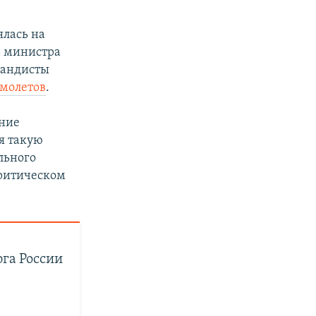
ялась на
ь министра
агандисты
молетов
.
ние
я такую
льного
критическом
юга России