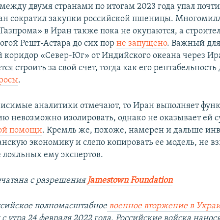
 между двумя странами по итогам 2023 года упал почти
ан сократил закупки российской пшеницы. Многоми
Газпрома» в Иран также пока не окупаются, а строите
огой Решт-Астара до сих пор
не запущено
. Важный дл
 коридор «Север-Юг» от Индийского океана через Ир
ся строить за свой счет, тогда как его рентабельность 
росы
.
висимые аналитики отмечают, то Иран выполняет фун
ссию невозможно изолировать, однако не оказывает ей
ой помощи
. Кремль же, похоже, намерен и дальше ин
анскую экономику и слепо копировать ее модель, не в
 лояльных ему экспертов.
ечатана с разрешения
Jamestown Foundation
ссийское полномасштабное
военное вторжение в Укра
с утра 24 февраля 2022 года. Российские войска нанос