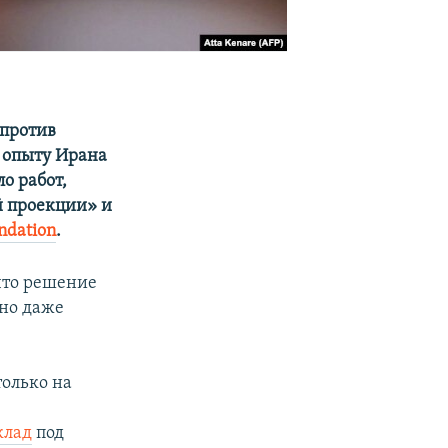
 против
 опыту Ирана
о работ,
 проекции» и
ndation
.
что решение
жно даже
только на
й
клад
под