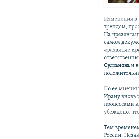
Изменения в 
трендом, про
На презентац
самом докуме
«развитие ир
ответственны
Султанова
и 
положительны
По ее мнению
Ирану вновь 
процессами в
убеждено, чт
Тем временем
России. Неза