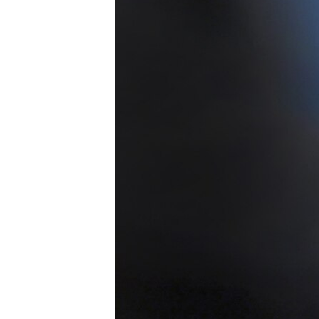
ПОБЕДИТЕЛЕЙ НЕ СУДЯТ?
КРЫМ.НЕПОКОРЕННЫЙ
ELIFBE
УКРАИНСКАЯ ПРОБЛЕМА КРЫМА