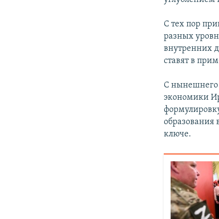
С тех пор пр
разных уровн
внутренних д
ставят в при
С нынешнего
экономики Ир
формулировк
образования 
ключе.