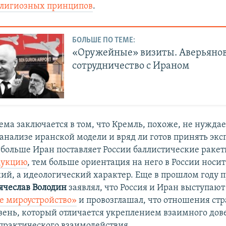
лигиозных принципов
.
БОЛЬШЕ ПО ТЕМЕ:
«Оружейные» визиты. Аверьянов
сотрудничество с Ираном
ма заключается в том, что Кремль, похоже, не нуждае
анализе иранской модели и вряд ли готов принять эк
 больше Иран поставляет России баллистические ракет
дукцию
, тем больше ориентация на него в России носит
ий, а идеологический характер. Еще в прошлом году п
ячеслав Володин
заявлял, что Россия и Иран выступают
е мироустройство»
и провозглашал, что отношения стр
вень, который отличается укреплением взаимного дов
практического взаимодействия.