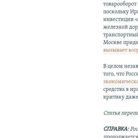
товарооборот
поскольку Ир
инвестиции «
железной дор
транспортный
Москве придет
вызывает воп
В целом неза
того, что Ро
экономическ
средства в ир
критику даже
Статья переп
СПРАВКА:
Ро
продолжается 