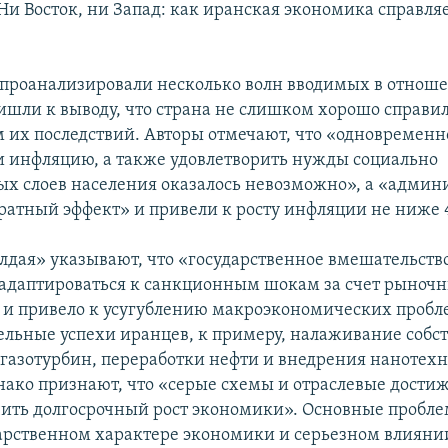
Ни Восток, ни Запад: как иранская экономика справляе
 проанализировали несколько волн вводимых в отнош
ишли к выводу, что страна не слишком хорошо справил
 их последствий. Авторы отмечают, что «одновременн
и инфляцию, а также удовлетворить нужды социально
 слоев населения оказалось невозможно», а «админ
ратный эффект» и привели к росту инфляции не ниже 4
лдая» указывают, что «государственное вмешательств
адаптироваться к санкционным шокам за счет рыноч
и привело к усугублению макроэкономических пробл
ельные успехи иранцев, к примеру, налаживание собс
 газотурбин, переработки нефти и внедрения нанотехн
нако признают, что «серые схемы и отраслевые дости
чить долгосрочный рост экономики». Основные пробл
дарственном характере экономики и серьезном влияни