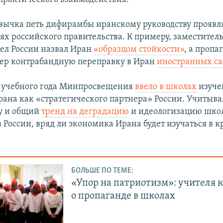
ивычка петь дифирамбы иранскому руководству проявл
ях российского правительства. К примеру, заместител
ел России назвал Иран
«образцом стойкости»
, а проп
мер контрабандную переправку в Иран
иностранных са
 учебного года Минпросвещения
ввело в школах
изуче
ана как «стратегического партнера» России. Учитыва
у и общий
тренд на деградацию
и идеологизацию шко
в России, вряд ли экономика Ирана будет изучаться в 
БОЛЬШЕ ПО ТЕМЕ:
«Упор на патриотизм»: учителя 
о пропаганде в школах