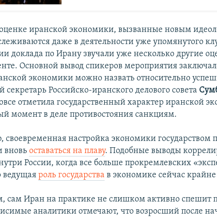
оценке иранской экономики, вызванные новым идео
слеживаются даже в деятельности уже упомянутого кл
ии доклада по Ирану звучали уже несколько другие оц
нте. Основной вывод спикеров мероприятия заключалс
анской экономики можно назвать относительно успеш
й секретарь Российско-иранского делового совета
Сумб
вовсе отметила государственный характер иранской э
й момент в деле противостояния санкциям.
, своевременная настройка экономики государством п
и вновь
оставаться на плаву
. Подобные выводы коррели
нутри России, когда все больше прокремлевских «эксп
о ведущая
роль государства
в экономике сейчас крайне
, сам Иран на практике не слишком активно спешит 
висимые аналитики отмечают, что возросший после на