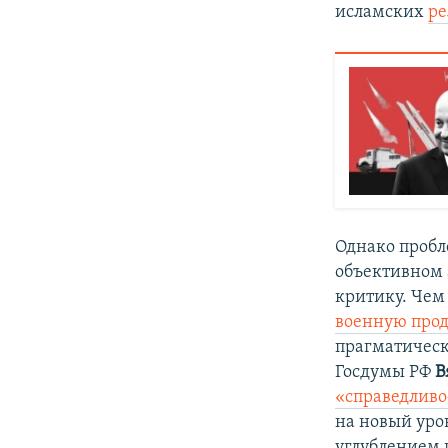
исламских
ре
Однако пробле
объективном 
критику. Чем
военную про
прагматическ
Госдумы РФ
В
«справедливо
на новый уро
углублением 