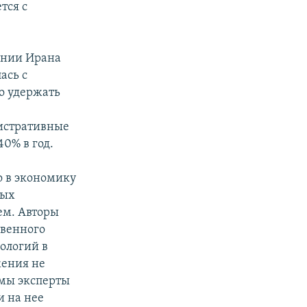
тся с
ении Ирана
ась с
о удержать
истративные
0% в год.
о в экономику
ных
ем. Авторы
твенного
ологий в
жения не
емы эксперты
и на нее