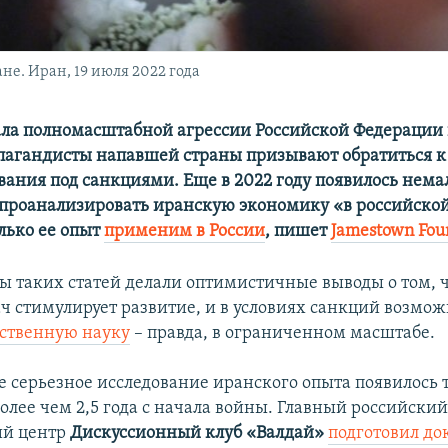
е. Иран, 19 июля 2022 года
ала полномасштабной агрессии Российской Федерации
агандисты напавшей страны призывают обратиться к
вания под санкциями. Еще в 2022 году появилось немал
роанализировать иранскую экономику «в российской
лько ее опыт
применим в России
, пишет
Jamestown Fou
ры таких статей делали оптимистичные выводы о том, 
ч стимулирует развитие, и в условиях санкций возмо
бственную науку
– правда, в ограниченном масштабе.
е серьезное исследование иранского опыта появилось 
более чем 2,5 года с начала войны. Главный российски
ий центр
Дискуссионный клуб «Валдай»
подготовил до