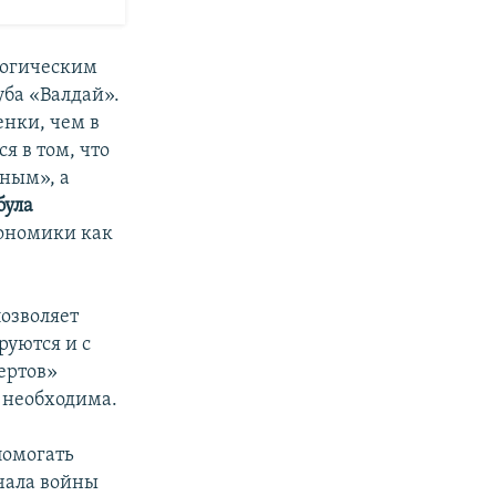
логическим
уба «Валдай».
енки, чем в
я в том, что
ным», а
ула
кономики как
озволяет
руются и с
ертов»
 необходима.
помогать
чала войны