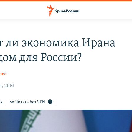
т ли экономика Ирана
цом для России?
ова
, 13:10
ся
Читать без VPN