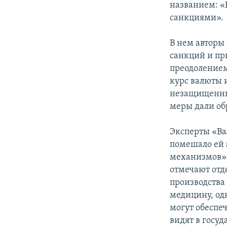
названием: «
санкциями».
В нем авторы
санкций и пр
преодолением
курс валюты 
незащищенных
меры дали об
Эксперты «Ва
помешало ей 
механизмов» 
отмечают отд
производства
медицину, од
могут обеспе
видят в госу