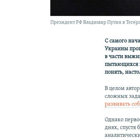
Президент РФ Владимир Путин в Тегеран
С самого нач
Украины проп
в части выжи
пытающихся п
понять, насто
В целом авто
сложных зада
развивать со
Однако перво
днях, спустя 
аналитическ