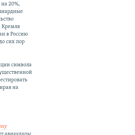
 на 20%,
ллиардные
льство
я Кремля
ан в Россию
до сих пор
кции символа
 существенной
вестировать
зирая на
ину
ят авиаудары