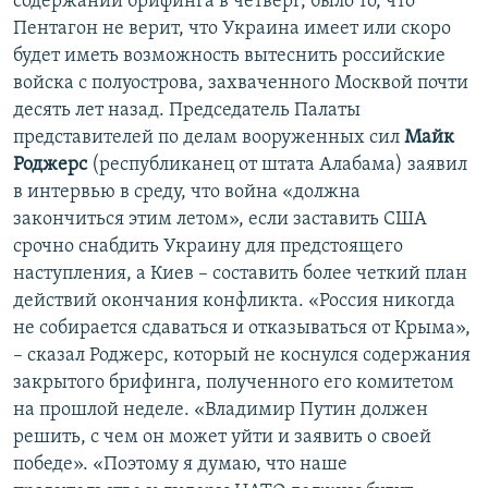
содержании брифинга в четверг, было то, что
Пентагон не верит, что Украина имеет или скоро
будет иметь возможность вытеснить российские
войска с полуострова, захваченного Москвой почти
десять лет назад. Председатель Палаты
представителей по делам вооруженных сил
Майк
Роджерс
(республиканец от штата Алабама) заявил
в интервью в среду, что война «должна
закончиться этим летом», если заставить США
срочно снабдить Украину для предстоящего
наступления, а Киев – составить более четкий план
действий окончания конфликта. «Россия никогда
не собирается сдаваться и отказываться от Крыма»,
– сказал Роджерс, который не коснулся содержания
закрытого брифинга, полученного его комитетом
на прошлой неделе. «Владимир Путин должен
решить, с чем он может уйти и заявить о своей
победе». «Поэтому я думаю, что наше