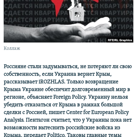
ПРИСОЕДИНЯЙТЕСЬ!
ПОБЕДИТЕЛЕЙ НЕ СУДЯТ?
КРЫМ.НЕПОКОРЕННЫЙ
ELIFBE
УКРАИНСКАЯ ПРОБЛЕМА КРЫМА
Все сайты RFE/RL
Коллаж
Россияне стали задумываться, не потеряют ли свою
собственность, если Украина вернет Крым,
рассказывает iROZHLAS. Только возвращение
Крыма Украине обеспечит долговременный мир в
регионе, объясняет
F
oreign Рolicy. Украину нельзя
убедить отказаться от Крыма в рамках большой
сделки с Россией, пишет Center for European Policy
Analysis. Пентагон считает, что у Украины пока нет
возможности вытеснить российские войска из
Крыма, передает Рolitico. Таковы главные темы