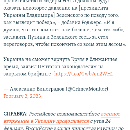
правительство и лидеры НАТО должны будут
оказать некоторое давление на [президента
Украины Владимира] Зеленского по поводу того,
как выглядит победа», – добавил Роджерс. «И я
думаю, что это поможет нам больше, чем что-либо,
заставить Путина и Зеленского сесть за стол
переговоров, чтобы покончить со всем этим летом».
Украина не сможет вернуть Крым в ближайшее
время, заявил Пентагон законодателям на
закрытом брифинге -
https://t.co/Gwb7en2WH1
— Александр Виноградов (@CrimeaMonitor)
February 2, 2023
СПРАВКА:
Российское полномасштабное
военное
вторжение в Украину продолжается
с утра 24
февраля. Российские войска наносят авиаудары по