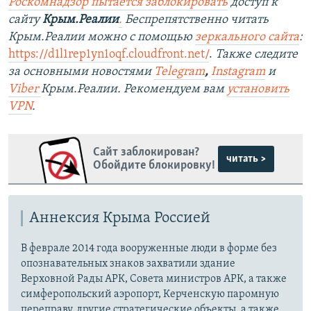
Роскомнадзор пытается заблокировать
доступ к
сайту
Крым.Реалии
.
Беспрепятственно читать
Крым.Реалии можно с помощью
зеркального сайта
:
https://d1l1rep1yn1oqf.cloudfront.net/
.
Также следите
за основными новостями
Telegram
,
Instagram
и
Viber
Крым.Реалии. Рекомендуем вам
установить
VPN
.
Сайт заблокирован?
читать >
Обойдите блокировку!
Аннексия Крыма Россией
В феврале 2014 года вооруженные люди в форме без
опознавательных знаков захватили здание
Верховной Рады АРК, Совета министров АРК, а также
симферопольский аэропорт, Керченскую паромную
переправу, другие стратегические объекты, а также