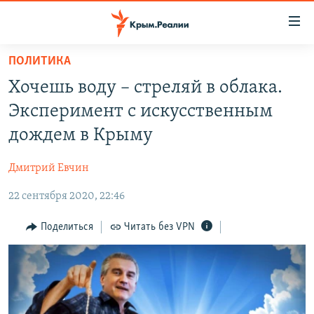
Доступность
ссылки
Вернуться
ПОЛИТИКА
к
НОВОСТИ
Хочешь воду – стреляй в облака.
основному
СПЕЦПРОЕКТЫ
содержанию
Эксперимент с искусственным
ВОДА
Вернутся
ГРУЗ 200
дождем в Крыму
к
ИСТОРИЯ
КАРТА ВОЕННЫХ ОБЪЕКТОВ КРЫМА
главной
Дмитрий Евчин
ЕЩЕ
11 ЛЕТ ОККУПАЦИИ КРЫМА. 11 ИСТОРИЙ СОПРОТИВЛЕНИЯ
навигации
Вернутся
22 сентября 2020, 22:46
РАДІО СВОБОДА
ИНТЕРАКТИВ
к
КАК ОБОЙТИ БЛОКИРОВКУ
ИНФОГРАФИКА
Поделиться
Читать без VPN
поиску
ТЕЛЕПРОЕКТ КРЫМ.РЕАЛИИ
Українською
СОВЕТЫ ПРАВОЗАЩИТНИКОВ
Qırımtatar
ПРОПАВШИЕ БЕЗ ВЕСТИ