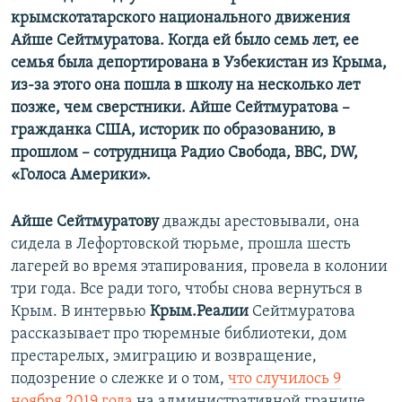
крымскотатарского национального движения
Айше Сейтмуратова. Когда ей было семь лет, ее
семья была депортирована в Узбекистан из Крыма,
из-за этого она пошла в школу на несколько лет
позже, чем сверстники. Айше Сейтмуратова –
гражданка США, историк по образованию, в
прошлом – сотрудница Радио Свобода, ВВС, DW,
«Голоса Америки».
Айше Сейтмуратову
дважды арестовывали, она
сидела в Лефортовской тюрьме, прошла шесть
лагерей во время этапирования, провела в колонии
три года. Все ради того, чтобы снова вернуться в
Крым. В интервью
Крым.Реалии
Сейтмуратова
рассказывает про тюремные библиотеки, дом
престарелых, эмиграцию и возвращение,
подозрение о слежке и о том,
что случилось 9
ноября 2019 года
на административной границе