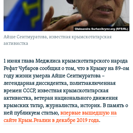
ПРИСОЕДИНЯЙТЕСЬ!
ПОБЕДИТЕЛЕЙ НЕ СУДЯТ?
КРЫМ.НЕПОКОРЕННЫЙ
ELIFBE
Айше Сеитмуратова, известная крымскотатарская
УКРАИНСКАЯ ПРОБЛЕМА КРЫМА
активистка
Все сайты RFE/RL
1 июня глава Меджлиса крымскотатарского народа
Рефат Чубаров сообщил о том, что в Крыму на 89-ом
году жизни умерла Айше Сеитмуратова –
легендарная диссидентка, политзаключенная
времен СССР, известная крымскотатарская
активистка, ветеран национального движения
крымских татар, журналистка, историк. В память о
ней публикуем статью,
впервые вышедшую на
сайте Крым.Реалии в декабре 2019 года
.