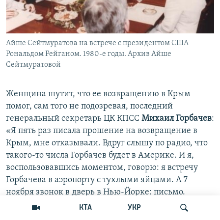
Айше Сейтмуратова на встрече с президентом США
Рональдом Рейганом. 1980-е годы. Архив Айше
Сейтмуратовой
Женщина шутит, что ее возвращению в Крым
помог, сам того не подозревая, последний
генеральный секретарь ЦК КПСС
Михаил Горбачев
:
«Я пять раз писала прошение на возвращение в
Крым, мне отказывали. Вдруг слышу по радио, что
такого-то числа Горбачев будет в Америке. И я,
воспользовавшись моментом, говорю: я встречу
Горбачева в аэропорту с тухлыми яйцами. А 7
ноября звонок в дверь в Нью-Йорке: письмо.
Читаю: «Вам разрешен въезд в СССР».
КТА
УКР