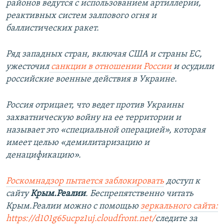
районов ведутся с использованием артиллерии,
реактивных систем залпового огня и
баллистических ракет.
Ряд западных стран, включая США и страны ЕС,
ужесточил
санкции в отношении России
и осудили
российские военные действия в Украине.
Россия отрицает, что ведет против Украины
захватническую войну на ее территории и
называет это «специальной операцией», которая
имеет целью «демилитаризацию и
денацификацию».
Роскомнадзор пытается заблокировать
доступ к
сайту
Крым.Реалии
. Беспрепятственно читать
Крым.Реалии можно с помощью
зеркального сайта:
https://d101g65ucpz1uj.cloudfront.net/
следите за