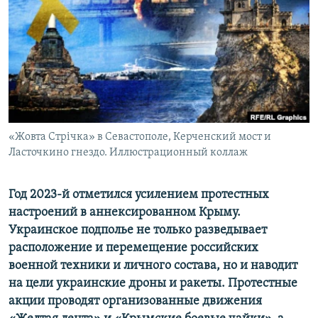
ПРИСОЕДИНЯЙТЕСЬ!
ПОБЕДИТЕЛЕЙ НЕ СУДЯТ?
КРЫМ.НЕПОКОРЕННЫЙ
ELIFBE
УКРАИНСКАЯ ПРОБЛЕМА КРЫМА
Все сайты RFE/RL
«Жовта Стрічка» в Севастополе, Керченский мост и
Ласточкино гнездо. Иллюстрационный коллаж
Год 2023-й отметился усилением протестных
настроений в аннексированном Крыму.
Украинское подполье не только разведывает
расположение и перемещение российских
военной техники и личного состава, но и наводит
на цели украинские дроны и ракеты. Протестные
акции проводят организованные движения