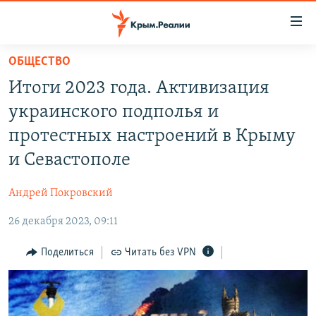
Доступность
ссылки
Вернуться
ОБЩЕСТВО
к
НОВОСТИ
Итоги 2023 года. Активизация
основному
СПЕЦПРОЕКТЫ
содержанию
украинского подполья и
ВОДА
Вернутся
ГРУЗ 200
протестных настроений в Крыму
к
ИСТОРИЯ
КАРТА ВОЕННЫХ ОБЪЕКТОВ КРЫМА
и Севастополе
главной
ЕЩЕ
11 ЛЕТ ОККУПАЦИИ КРЫМА. 11 ИСТОРИЙ СОПРОТИВЛЕНИЯ
навигации
Андрей Покровский
Вернутся
РАДІО СВОБОДА
ИНТЕРАКТИВ
к
26 декабря 2023, 09:11
КАК ОБОЙТИ БЛОКИРОВКУ
ИНФОГРАФИКА
поиску
Поделиться
Читать без VPN
ТЕЛЕПРОЕКТ КРЫМ.РЕАЛИИ
Українською
СОВЕТЫ ПРАВОЗАЩИТНИКОВ
Qırımtatar
ПРОПАВШИЕ БЕЗ ВЕСТИ