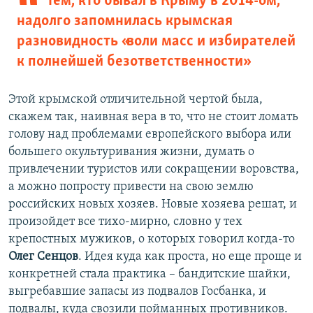
Тем, кто бывал в Крыму в 2014-ом,
надолго запомнилась крымская
разновидность «воли масс и избирателей
к полнейшей безответственности»
Этой крымской отличительной чертой была,
скажем так, наивная вера в то, что не стоит ломать
голову над проблемами европейского выбора или
большего окультуривания жизни, думать о
привлечении туристов или сокращении воровства,
а можно попросту привести на свою землю
российских новых хозяев. Новые хозяева решат, и
произойдет все тихо-мирно, словно у тех
крепостных мужиков, о которых говорил когда-то
Олег Сенцов
. Идея куда как проста, но еще проще и
конкретней стала практика – бандитские шайки,
выгребавшие запасы из подвалов Госбанка, и
подвалы, куда свозили пойманных противников.