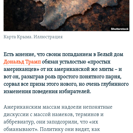
ПРИСОЕДИНЯЙТЕСЬ!
ПОБЕДИТЕЛЕЙ НЕ СУДЯТ?
КРЫМ.НЕПОКОРЕННЫЙ
ELIFBE
Карта Крыма. Иллюстрация
УКРАИНСКАЯ ПРОБЛЕМА КРЫМА
Все сайты RFE/RL
Есть мнение, что своим попаданием в Белый дом
Дональд Трамп
обязан усталостью «простых
американцев» от их американской же элиты – и
вот он, разыграв роль простого понятного парня,
сорвал все призы этого нового, но очень глубинного
изменения поведения избирателей.
Американским массам надоели непонятные
дискуссии с массой намеков, терминов и
аббревиатур, они заподозрили, что «их
обманывают». Политику они видят, как