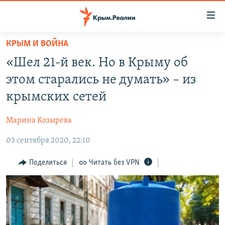
Доступность
ссылки
Вернуться
КРЫМ И ВОЙНА
к
НОВОСТИ
«Шел 21-й век. Но в Крыму об
основному
СПЕЦПРОЕКТЫ
содержанию
этом старались не думать» – из
ВОДА
Вернутся
ГРУЗ 200
крымских сетей
к
ИСТОРИЯ
КАРТА ВОЕННЫХ ОБЪЕКТОВ КРЫМА
главной
Марина Козырева
ЕЩЕ
11 ЛЕТ ОККУПАЦИИ КРЫМА. 11 ИСТОРИЙ СОПРОТИВЛЕНИЯ
навигации
Вернутся
03 сентября 2020, 22:10
РАДІО СВОБОДА
ИНТЕРАКТИВ
к
КАК ОБОЙТИ БЛОКИРОВКУ
ИНФОГРАФИКА
Поделиться
Читать без VPN
поиску
ТЕЛЕПРОЕКТ КРЫМ.РЕАЛИИ
Українською
СОВЕТЫ ПРАВОЗАЩИТНИКОВ
Qırımtatar
ПРОПАВШИЕ БЕЗ ВЕСТИ