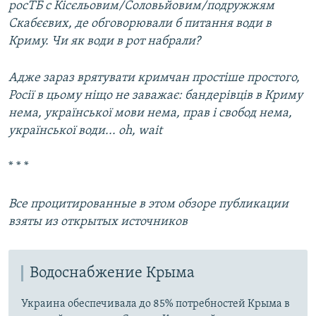
росТБ с Кісєльовим/Соловьйовим/подружжям
Скабєєвих, де обговорювали б питання води в
Криму. Чи як води в рот набрали?
Адже зараз врятувати кримчан простіше простого,
Росії в цьому ніщо не заважає: бандерівців в Криму
нема, української мови нема, прав і свобод нема,
української води... oh, wait
* * *
Все процитированные в этом обзоре публикации
взяты из открытых источников
Водоснабжение Крыма
Украина обеспечивала до 85% потребностей Крыма в