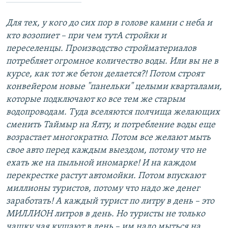
Для тех, у кого до сих пор в голове камни с неба и
кто возопиет – при чем тутА стройки и
переселенцы. Производство стройматериалов
потребляет огромное количество воды. Или вы не в
курсе, как тот же бетон делается?! Потом строят
конвейером новые "панельки" целыми кварталами,
которые подключают ко все тем же старым
водопроводам. Туда вселяются полчища желающих
сменить Таймыр на Ялту, и потребление воды еще
возрастает многократно. Потом все желают мыть
свое авто перед каждым выездом, потому что не
ехать же на пыльной иномарке! И на каждом
перекрестке растут автомойки. Потом впускают
миллионы туристов, потому что надо же денег
заработать! А каждый турист по литру в день – это
МИЛЛИОН литров в день. Но туристы не только
чашку чая кушают в день – им надо мыться на