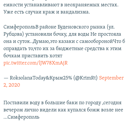
емкости устанавливают в неохраняемых местах.
Уже есть случаи краж и вандализма.
СимферопольВ районе Буденовского рынка (ул.
Рубцова) установили бочку, для воды Не простояла
она и суток..Думаю,это казаки с самооборонойЧто б
оправдать то,что их за бюджетные средства к этим
бочкам приставить хотят
pic.twitter.com/lJW78XmAjR
— RoksolanaToday&Крым25% (@KrimRt)
September
2, 2020
Поставили воду в большие баки по городу ,сегодня
вечером лично видели как купался бомж возле нее
...Симферополь