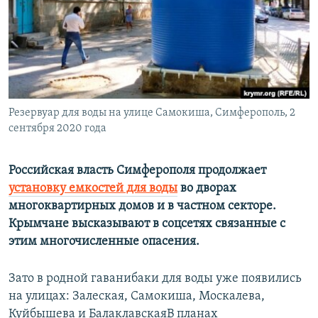
ПРИСОЕДИНЯЙТЕСЬ!
ПОБЕДИТЕЛЕЙ НЕ СУДЯТ?
КРЫМ.НЕПОКОРЕННЫЙ
ELIFBE
УКРАИНСКАЯ ПРОБЛЕМА КРЫМА
Все сайты RFE/RL
Резервуар для воды на улице Самокиша, Симферополь, 2
сентября 2020 года
Российская власть Симферополя продолжает
установку емкостей для воды
во дворах
многоквартирных домов и в частном секторе.
Крымчане высказывают в соцсетях связанные с
этим многочисленные опасения.
Зато в родной гаванибаки для воды уже появились
на улицах: Залеская, Самокиша, Москалева,
Куйбышева и БалаклавскаяВ планах