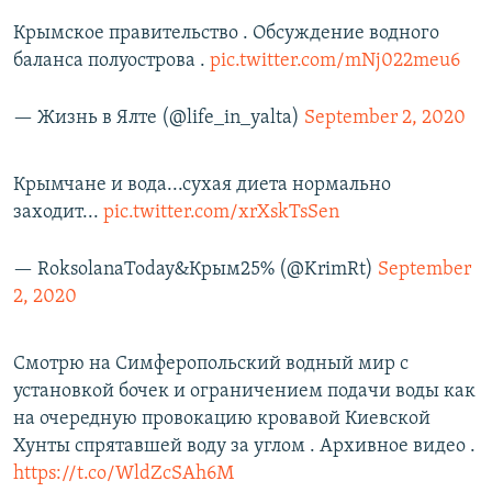
Крымское правительство . Обсуждение водного
баланса полуострова .
pic.twitter.com/mNj022meu6
— Жизнь в Ялте (@life_in_yalta)
September 2, 2020
Крымчане и вода...сухая диета нормально
заходит...
pic.twitter.com/xrXskTsSen
— RoksolanaToday&Крым25% (@KrimRt)
September
2, 2020
Смотрю на Симферопольский водный мир с
установкой бочек и ограничением подачи воды как
на очередную провокацию кровавой Киевской
Хунты спрятавшей воду за углом . Архивное видео .
https://t.co/WldZcSAh6M