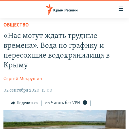
Доступность
ссылки
Вернуться
ОБЩЕСТВО
к
НОВОСТИ
«Нас могут ждать трудные
основному
СПЕЦПРОЕКТЫ
содержанию
времена». Вода по графику и
ВОДА
Вернутся
ГРУЗ 200
пересохшие водохранилища в
к
ИСТОРИЯ
КАРТА ВОЕННЫХ ОБЪЕКТОВ КРЫМА
Крыму
главной
ЕЩЕ
11 ЛЕТ ОККУПАЦИИ КРЫМА. 11 ИСТОРИЙ СОПРОТИВЛЕНИЯ
навигации
Сергей Мокрушин
Вернутся
РАДІО СВОБОДА
ИНТЕРАКТИВ
к
02 сентября 2020, 15:00
КАК ОБОЙТИ БЛОКИРОВКУ
ИНФОГРАФИКА
поиску
Поделиться
Читать без VPN
ТЕЛЕПРОЕКТ КРЫМ.РЕАЛИИ
Українською
СОВЕТЫ ПРАВОЗАЩИТНИКОВ
Qırımtatar
ПРОПАВШИЕ БЕЗ ВЕСТИ