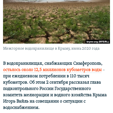
ПРИСОЕДИНЯЙТЕСЬ!
ПОБЕДИТЕЛЕЙ НЕ СУДЯТ?
КРЫМ.НЕПОКОРЕННЫЙ
ELIFBE
УКРАИНСКАЯ ПРОБЛЕМА КРЫМА
Все сайты RFE/RL
Межгорное водохранилище в Крыму, июнь 2020 года
В водохранилищах, снабжающих Симферополь,
осталось около 12,5 миллионов кубометров воды
–​
при ежедневном потреблении в 110 тысяч
кубометров. Об этом 2 сентября рассказал глава
подконтрольного России Государственного
комитета мелиорации и водного хозяйства Крыма
Игорь Вайль на совещании о ситуации с
водоснабжением.