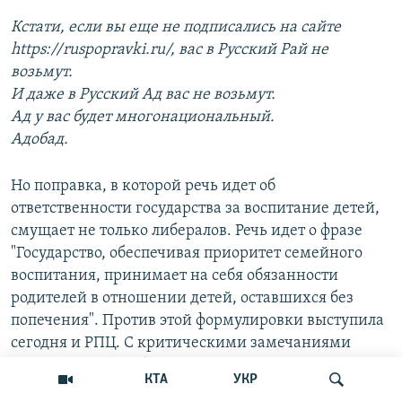
Кстати, если вы еще не подписались на сайте
https://ruspopravki.ru/, вас в Русский Рай не
возьмут.
И даже в Русский Ад вас не возьмут.
Ад у вас будет многонациональный.
Адобад.
Но поправка, в которой речь идет об
ответственности государства за воспитание детей,
смущает не только либералов. Речь идет о фразе
"Государство, обеспечивая приоритет семейного
воспитания, принимает на себя обязанности
родителей в отношении детей, оставшихся без
попечения". Против этой формулировки выступила
сегодня и РПЦ. С критическими замечаниями
выступила в фейсбуке в том числе член комиссии
КТА
УКР
по внесению поправок, президент