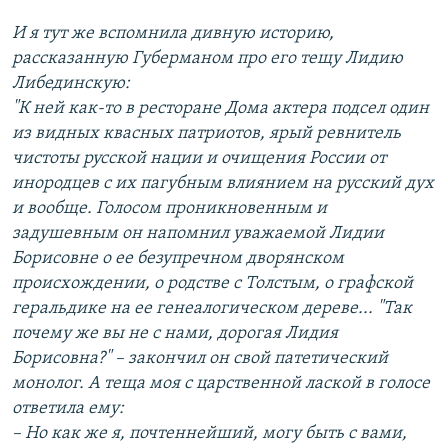
И я тут же вспомнила дивную историю,
рассказанную Губерманом про его тещу Лидию
Либединскую:
"К ней как-то в ресторане Дома актера подсел один
из видных квасных патриотов, ярый ревнитель
чистоты русской нации и очищения России от
инородцев с их пагубным влиянием на русский дух
и вообще. Голосом проникновенным и
задушевным он напомнил уважаемой Лидии
Борисовне о ее безупречном дворянском
происхождении, о родстве с Толстым, о графской
геральдике на ее генеалогическом дереве... "Так
почему же вы не с нами, дорогая Лидия
Борисовна?" – закончил он свой патетический
монолог. А теща моя с царственной лаской в голосе
ответила ему:
– Но как же я, почтеннейший, могу быть с вами,