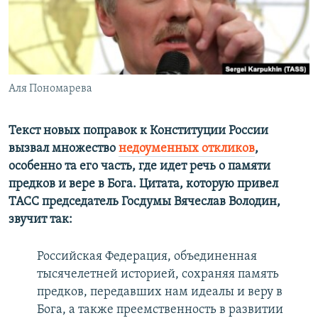
ПРИСОЕДИНЯЙТЕСЬ!
ПОБЕДИТЕЛЕЙ НЕ СУДЯТ?
КРЫМ.НЕПОКОРЕННЫЙ
ELIFBE
Аля Пономарева
УКРАИНСКАЯ ПРОБЛЕМА КРЫМА
Все сайты RFE/RL
Текст новых поправок к Конституции России
вызвал множество
недоуменных откликов
,
особенно та его часть, где идет речь о памяти
предков и вере в Бога. Цитата, которую привел
ТАСС председатель Госдумы Вячеслав Володин,
звучит так:
Российская Федерация, объединенная
тысячелетней историей, сохраняя память
предков, передавших нам идеалы и веру в
Бога, а также преемственность в развитии