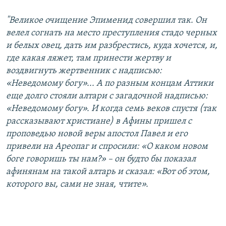
"Великое очищение Эпименид совершил так. Он
велел согнать на место преступления стадо черных
и белых овец, дать им разбрестись, куда хочется, и,
где какая ляжет, там принести жертву и
воздвигнуть жертвенник с надписью:
«Неведомому богу»... А по разным концам Аттики
еще долго стояли алтари с загадочной надписью:
«Неведомому богу». И когда семь веков спустя (так
рассказывают христиане) в Афины пришел с
проповедью новой веры апостол Павел и его
привели на Ареопаг и спросили: «О каком новом
боге говоришь ты нам?» – он будто бы показал
афинянам на такой алтарь и сказал: «Вот об этом,
которого вы, сами не зная, чтите».