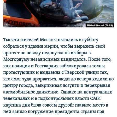
ПРИСОЕДИНЯЙТЕСЬ!
ПОБЕДИТЕЛЕЙ НЕ СУДЯТ?
КРЫМ.НЕПОКОРЕННЫЙ
ELIFBE
УКРАИНСКАЯ ПРОБЛЕМА КРЫМА
Все сайты RFE/RL
Тысячи жителей Москвы пытались в субботу
собраться у здания мэрии, чтобы выразить свой
протест по поводу недопуска на выборы в
Мосгордуму независимых кандидатов. После того,
как полиция и Росгвардия заблокировала толпы
протестующих и выдавила с Тверской улицы тех,
кто смог туда прорваться, люди до вечера ходили по
центру города, выкрикивая лозунги и перекрывая
автомобильное движение. Однако на центральных
телеканалах и в подконтрольных власти СМИ
картина дня была совсем другой: главное место в
ней заняло погружение президента страны под