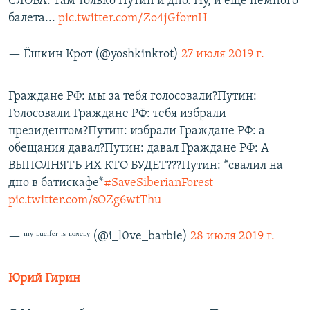
СЛОВА. Там только Путин и дно. Ну, и ещё немного
балета...
pic.twitter.com/Zo4jGfornH
— Ёшкин Крот (@yoshkinkrot)
27 июля 2019 г.
Граждане РФ: мы за тебя голосовали?Путин:
Голосовали Граждане РФ: тебя избрали
президентом?Путин: избрали Граждане РФ: а
обещания давал?Путин: давал Граждане РФ: А
ВЫПОЛНЯТЬ ИХ КТО БУДЕТ???Путин: *свалил на
дно в батискафе*
#SaveSiberianForest
pic.twitter.com/sOZg6wtThu
— ᵐʸ ᶫᵘᶜᶦᶠᵉʳ ᶦˢ ᶫᵒᶰᵉᶫʸ (@i_l0ve_barbie)
28 июля 2019 г.
Юрий Гирин