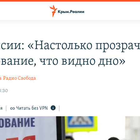
ссии: «Настолько прозра
ование, что видно дно»
а
Радио Свобода
8:30
ся
Читать без VPN