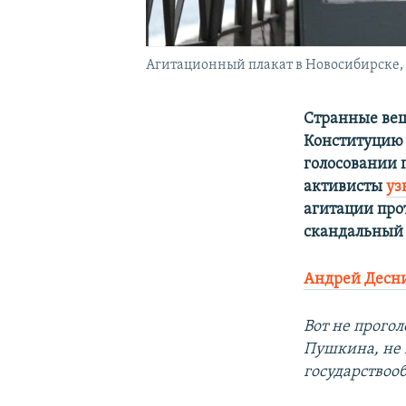
Агитационный плакат в Новосибирске, 
Странные вещ
Конституцию 
голосовании 
активисты
уз
агитации прот
скандальны
Андрей Десн
Вот не прогол
Пушкина, не 
государствоо