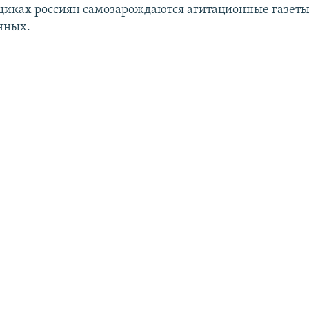
щиках россиян самозарождаются агитационные газеты
нных.