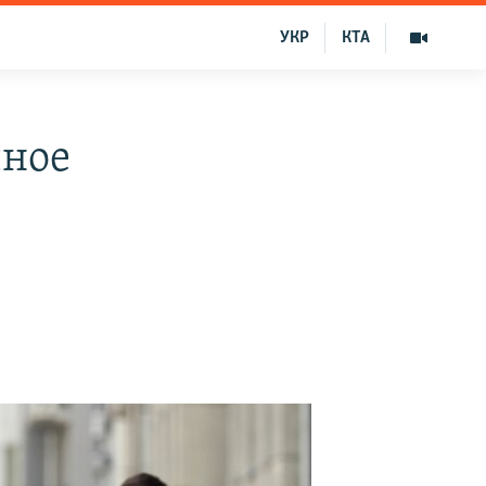
УКР
КТА
чное