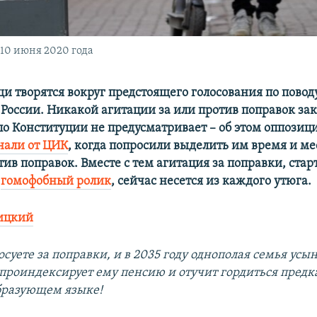
10 июня 2020 года
и творятся вокруг предстоящего голосования по повод
России. Никакой агитации за или против поправок зак
по Конституции не предусматривает – об этом оппози
нали от ЦИК
, когда попросили выделить им время и ме
ив поправок. Вместе с тем агитация за поправки, стар
й
гомофобный ролик
, сейчас несется из каждого утюга.
ицкий
осуете за поправки, и в 2035 году однополая семья усы
проиндексирует ему пенсию и отучит гордиться предк
бразующем языке!