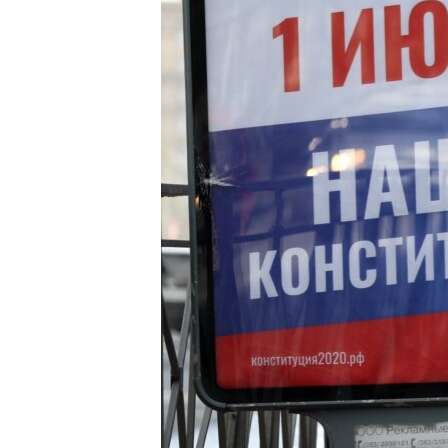
ПОБЕДИТЕЛЕЙ НЕ СУДЯТ?
КРЫМ.НЕПОКОРЕННЫЙ
ELIFBE
УКРАИНСКАЯ ПРОБЛЕМА КРЫМА