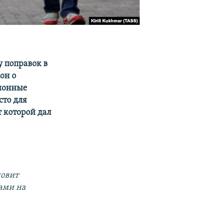
у поправок в
он о
ционные
сто для
т которой дал
новит
ами на