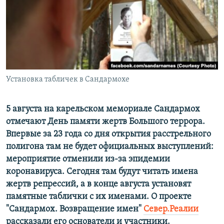
ПРИСОЕДИНЯЙТЕСЬ!
ПОБЕДИТЕЛЕЙ НЕ СУДЯТ?
КРЫМ.НЕПОКОРЕННЫЙ
ELIFBE
УКРАИНСКАЯ ПРОБЛЕМА КРЫМА
Все сайты RFE/RL
Установка табличек в Сандармохе
5 августа на карельском мемориале Сандармох
отмечают День памяти жертв Большого террора.
Впервые за 23 года со дня открытия расстрельного
полигона там не будет официальных выступлений:
мероприятие отменили из-за эпидемии
коронавируса. Сегодня там будут читать имена
жертв репрессий, а в конце августа установят
памятные таблички с их именами. О проекте
"Сандармох. Возвращение имен"
Север.Реалии
рассказали его основатели и участники.