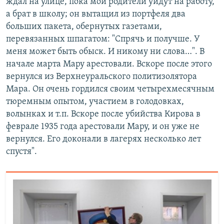
ждал на улице, пока мои родители уйдут на работу,
а брат в школу; он вытащил из портфеля два
больших пакета, обернутых газетами,
перевязанных шпагатом: "Спрячь и получше. У
меня может быть обыск. И никому ни слова…". В
начале марта Мару арестовали. Вскоре после этого
вернулся из Верхнеуральского политизолятора
Мара. Он очень гордился своим четырехмесячным
тюремным опытом, участием в голодовках,
волынках и т.п. Вскоре после убийства Кирова в
феврале 1935 года арестовали Мару, и он уже не
вернулся. Его доконали в лагерях несколько лет
спустя".