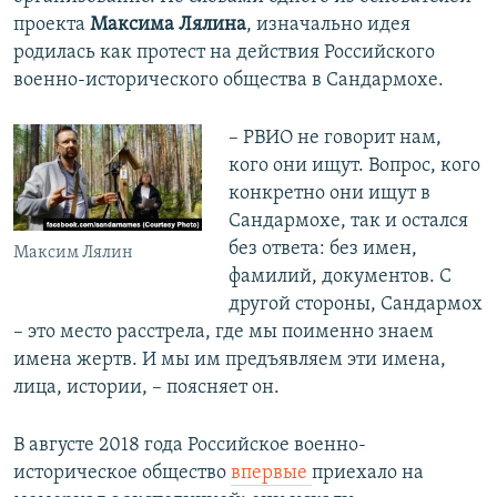
проекта
Максима Лялина
, изначально идея
родилась как протест на действия Российского
военно-исторического общества в Сандармохе.
– РВИО не говорит нам,
кого они ищут. Вопрос, кого
конкретно они ищут в
Сандармохе, так и остался
без ответа: без имен,
Максим Лялин
фамилий, документов. С
другой стороны, Сандармох
– это место расстрела, где мы поименно знаем
имена жертв. И мы им предъявляем эти имена,
лица, истории, – поясняет он.
В августе 2018 года Российское военно-
историческое общество
впервые
приехало на