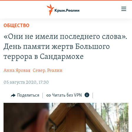
Доступность
ссылки
Вернуться
ОБЩЕСТВО
к
НОВОСТИ
«Они не имели последнего слова».
основному
СПЕЦПРОЕКТЫ
содержанию
День памяти жертв Большого
ВОДА
Вернутся
ГРУЗ 200
террора в Сандармохе
к
ИСТОРИЯ
КАРТА ВОЕННЫХ ОБЪЕКТОВ КРЫМА
главной
Анна Яровая
Север. Реалии
ЕЩЕ
11 ЛЕТ ОККУПАЦИИ КРЫМА. 11 ИСТОРИЙ СОПРОТИВЛЕНИЯ
навигации
Вернутся
05 августа 2020, 17:30
РАДІО СВОБОДА
ИНТЕРАКТИВ
к
КАК ОБОЙТИ БЛОКИРОВКУ
ИНФОГРАФИКА
Поделиться
Читать без VPN
поиску
ТЕЛЕПРОЕКТ КРЫМ.РЕАЛИИ
Українською
СОВЕТЫ ПРАВОЗАЩИТНИКОВ
Qırımtatar
ПРОПАВШИЕ БЕЗ ВЕСТИ