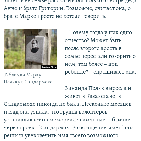
знает: в ее семье рассказывали только о сестре деда
Анне и брате Григории. Возможно, считает она, о
брате Марке просто не хотели говорить.
– Почему тогда у них одно
отчество? Может быть,
после второго ареста в
семье перестали говорить о
нем, тем более – при
ребенке? – спрашивает она.
Табличка Марку
Поляку в Сандармохе
Зинаида Поляк выросла и
живет в Казахстане, в
Сандармохе никогда не была. Несколько месяцев
назад она узнала, что группа волонтеров
устанавливает на мемориале памятные таблички:
через проект "Сандармох. Возвращение имен" она
решила увековечить имя своего возможного