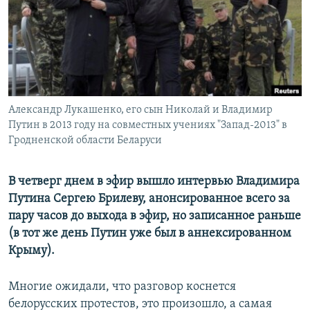
ПРИСОЕДИНЯЙТЕСЬ!
ПОБЕДИТЕЛЕЙ НЕ СУДЯТ?
КРЫМ.НЕПОКОРЕННЫЙ
ELIFBE
УКРАИНСКАЯ ПРОБЛЕМА КРЫМА
Все сайты RFE/RL
Александр Лукашенко, его сын Николай и Владимир
Путин в 2013 году на совместных учениях "Запад-2013" в
Гродненской области Беларуси
В четверг днем в эфир вышло интервью Владимира
Путина Сергею Брилеву, анонсированное всего за
пару часов до выхода в эфир, но записанное раньше
(в тот же день Путин уже был в аннексированном
Крыму).
Многие ожидали, что разговор коснется
белорусских протестов, это произошло, а самая