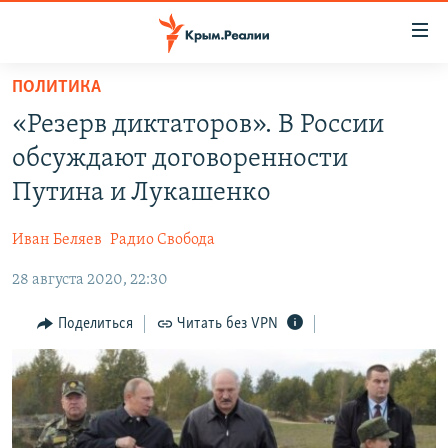
Доступность
ссылки
Вернуться
ПОЛИТИКА
к
НОВОСТИ
«Резерв диктаторов». В России
основному
СПЕЦПРОЕКТЫ
содержанию
обсуждают договоренности
ВОДА
Вернутся
ГРУЗ 200
Путина и Лукашенко
к
ИСТОРИЯ
КАРТА ВОЕННЫХ ОБЪЕКТОВ КРЫМА
главной
Иван Беляев
Радио Свобода
ЕЩЕ
11 ЛЕТ ОККУПАЦИИ КРЫМА. 11 ИСТОРИЙ СОПРОТИВЛЕНИЯ
навигации
Вернутся
28 августа 2020, 22:30
РАДІО СВОБОДА
ИНТЕРАКТИВ
к
КАК ОБОЙТИ БЛОКИРОВКУ
ИНФОГРАФИКА
Поделиться
Читать без VPN
поиску
ТЕЛЕПРОЕКТ КРЫМ.РЕАЛИИ
Українською
СОВЕТЫ ПРАВОЗАЩИТНИКОВ
Qırımtatar
ПРОПАВШИЕ БЕЗ ВЕСТИ