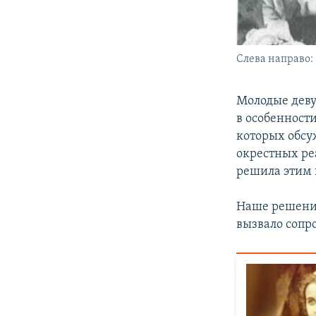
Слева направо:
Молодые деву
в особенност
которых обсу
окрестных ре
решила этим 
Наше решение
вызвало сопр