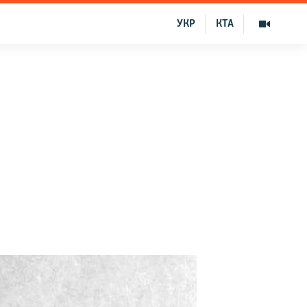
УКР
КТА
е