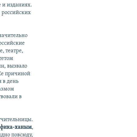
е и изданиях.
х российских
начительно
оссийские
, театре,
тетом
н, вызвало
Ее причиной
 в день
иазмом
твовали в
учительницы.
фика-ханым
,
дно повсюду,