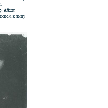
,
р
,
Айше
 лицом к лицу