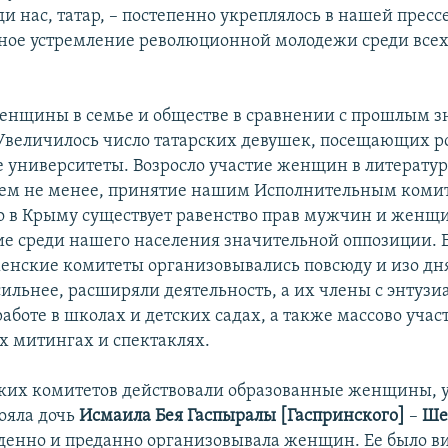
ди нас, татар, – постепенно укреплялось в нашей пресс
вное устремление революционной молодежи среди все
нщины в семье и обществе в сравнении с прошлым з
Увеличилось число татарских девушек, посещающих р
 университеты. Возросло участие женщин в литературе
Тем не менее, принятие нашим Исполнительным коми
о в Крыму существует равенство прав мужчин и женщи
е среди нашего населения значительной оппозиции. 
 женские комитеты организовывались повсюду и изо дня
сильнее, расширяли деятельность, а их члены с энтуз
аботе в школах и детских садах, а также массово учас
 митингах и спектаклях.
ких комитетов действовали образованные женщины, 
тояла дочь
Исмаила Бея Гаспыралы [Гаспринского]
–
Ше
денно и преданно организовывала женщин. Ее было ви