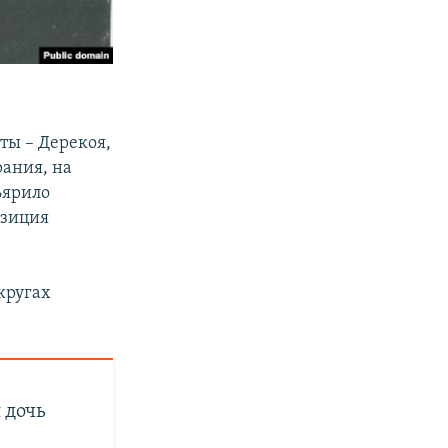
ы – Дерекоя,
ания, на
ъярило
озиция
кругах
 дочь