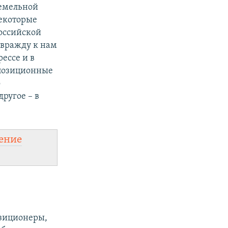
земельной
некоторые
оссийской
 вражду к нам
ессе и в
ппозиционные
о
ругое – в
ение
озиционеры,