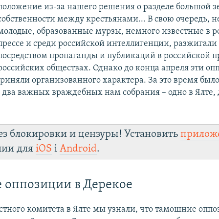
положение из-за нашего решения о разделе большой 
собственности между крестьянами... В свою очередь, 
молодые, образованные мурзы, немного известные в р
прессе и среди российской интеллигенции, разжигали
посредством пропаганды и публикаций в российской пр
российских обществах. Однако до конца апреля эти о
приняли организованного характера. За это время был
 два важных враждебных нам собрания – одно в Ялте, д
ез блокировки и цензуры! Установить
прилож
лии для
iOS
і
Android
.
 оппозиции в Дерекое
стного комитета в Ялте мы узнали, что тамошние опп