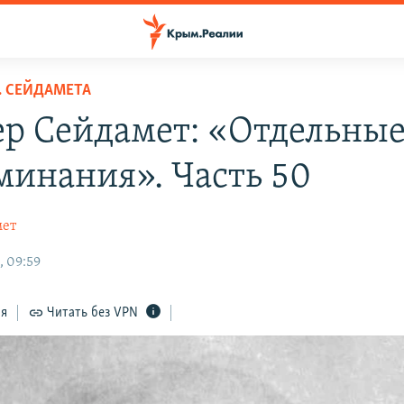
 СЕЙДАМЕТА
р Сейдамет: «Отдельны
минания». Часть 50
мет
, 09:59
ся
Читать без VPN