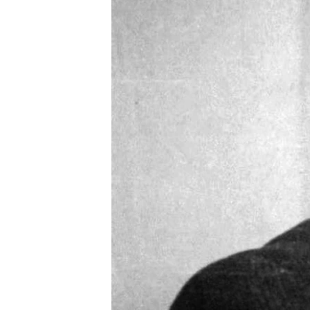
ПОБЕДИТЕЛЕЙ НЕ СУДЯТ?
КРЫМ.НЕПОКОРЕННЫЙ
ELIFBE
УКРАИНСКАЯ ПРОБЛЕМА КРЫМА