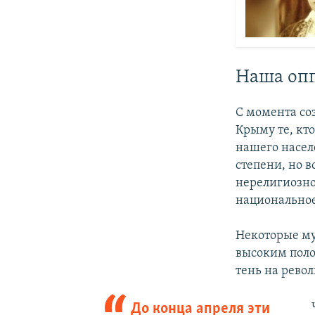
Наша оп
С момента со
Крыму те, кт
нашего населе
степени, но в
нерелигиозно
национальное
Некоторые му
высоким поло
тень на рево
До конца апреля эти