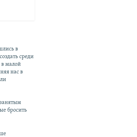
шлись в
создать среди
 в малой
няя нас в
али
 занятым
ые бросить
аше