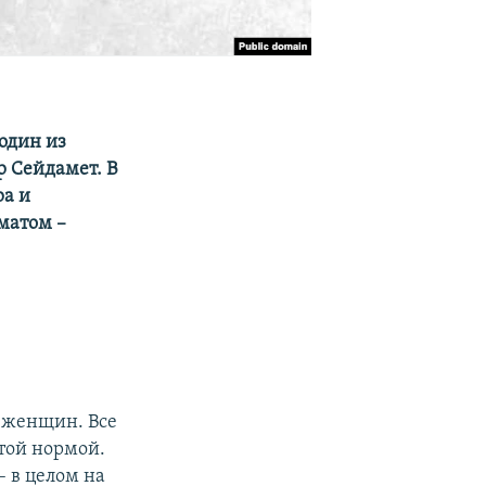
 один из
 Сейдамет. В
ра и
матом –
 женщин. Все
той нормой.
 в целом на