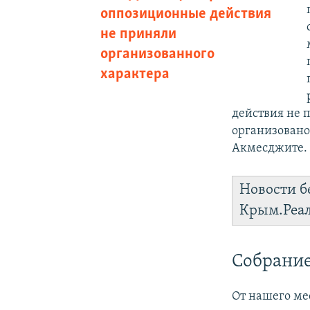
оппозиционные действия
не приняли
организованного
характера
действия не 
организовано
Акмесджите.
Новости б
Крым.Реа
Собрание
От нашего ме