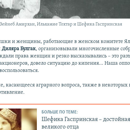
 Зейнеб Амирхан, Ильхамие Тохтар и Шефика Гаспринская
шки и женщины, работающие в женском комитете Ялт
и
Диляра Булгак
, организовывали многочисленные собр
ждали права женщин и резко высказывались – это раз
акционеров, довело ситуацию до кипения... Наша опп
воспользоваться.
, касающееся аграрного вопроса, также в некоторых 
отивление.
БОЛЬШЕ ПО ТЕМЕ:
Шефика Гаспринская – достойная
великого отца