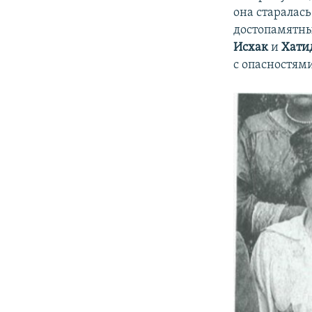
она старалас
достопамятны
Исхак
и
Хати
с опасностями