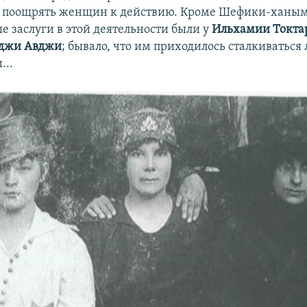
ь поощрять женщин к действию. Кроме Шефики-ханым
е заслуги в этой деятельности были у
Ильхамии Токта
джи Авджи
; бывало, что им приходилось сталкиваться
...