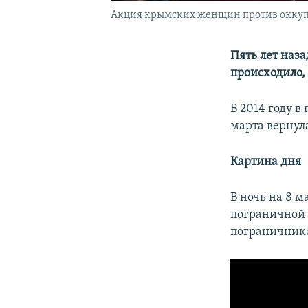
Акция крымских женщин против оккупа
Пять лет наза
происходило,
В 2014 году в
марта вернул
Картина дня
В ночь на 8 
пограничной
пограничнико