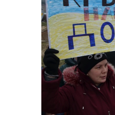
ПОБЕДИТЕЛЕЙ НЕ СУДЯТ?
КРЫМ.НЕПОКОРЕННЫЙ
ELIFBE
УКРАИНСКАЯ ПРОБЛЕМА КРЫМА