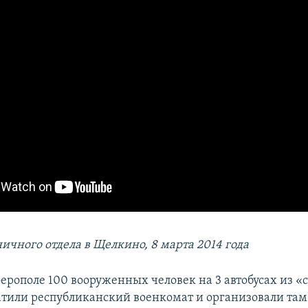
ичного отдела в Щелкино, 8 марта 2014 года
ерополе 100 вооруженных человек на 3 автобусах из 
тили республиканский военкомат и организовали там 