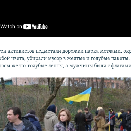
тен активистов подметали дорожки парка метлами, о
убой цвета, убирали мусор в желтые и голубые пакет
олосы желто-голубые ленты, а мужчины были с флагам