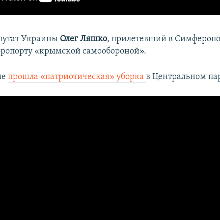
путат Украины
Олег Ляшко
, прилетевший в Симферопо
эропорту «крымской самообороной».
ле
прошла «патриотическая» уборка
в Центральном па