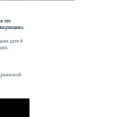
к это
оккупации».
рыма дата 8
щин.
украинской