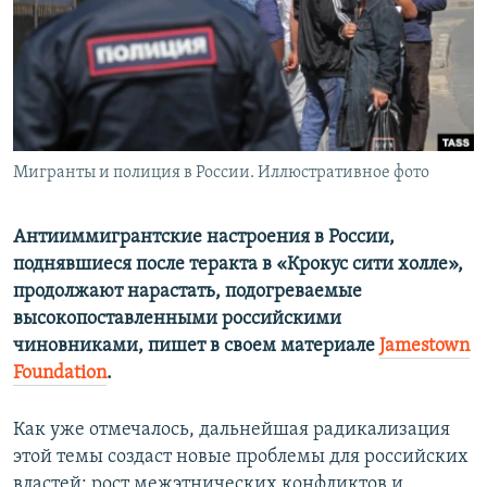
ПРИСОЕДИНЯЙТЕСЬ!
ПОБЕДИТЕЛЕЙ НЕ СУДЯТ?
КРЫМ.НЕПОКОРЕННЫЙ
ELIFBE
УКРАИНСКАЯ ПРОБЛЕМА КРЫМА
Все сайты RFE/RL
Мигранты и полиция в России. Иллюстративное фото
Антииммигрантские настроения в России,
поднявшиеся после теракта в «Крокус сити холле»,
продолжают нарастать, подогреваемые
высокопоставленными российскими
чиновниками,
пишет в своем материале
Jamestown
Foundation
.
Как уже отмечалось, дальнейшая радикализация
этой темы создаст новые проблемы для российских
властей: рост межэтнических конфликтов и