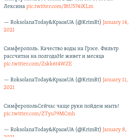
Лексина
pic.twitter.com/BtU574iKLm
— RoksolanaToday&КрымUA (@KrimRt)
January 14,
2021
Симферополь. Качество воды на Грэсе. Фильтр
рассчитан на полгодаНе живет и месяца
pic.twitter.com/Zskk6t4WZE
— RoksolanaToday&КрымUA (@KrimRt)
January 11,
2021
СимферопольСейчас чаще руки пойдем мыть!
pic.twitter.com/ZTyu79MCmh
— RoksolanaToday&КрымUA (@KrimRt)
January 8,