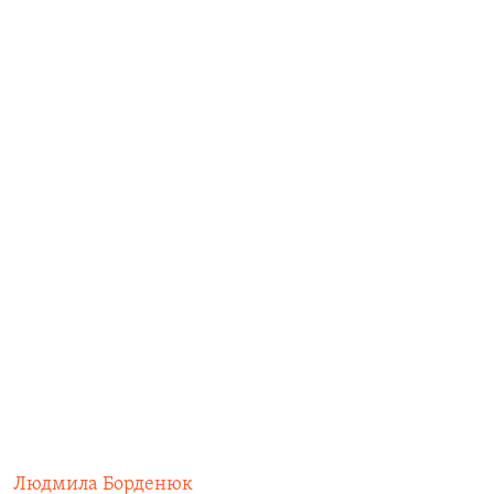
Людмила Борденюк