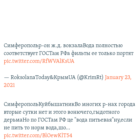
Симферопольр-он ж.д. вокзалаВода полностью
соответствует ГОСТам РФа фильты ее только портят
pic.twitter.com/RfWVAlKsUA
— RoksolanaToday&КрымUA (@KrimRt)
January 23,
2021
СимферопольКуйбышатникВо многих р-нах города
вторые сутки нет и этого вонючего,гыдотного
дерьмаНо по ГОСТам РФ це "вода питьевая"ну,если
не пить то норм вода,шо...
pic.twitter.com/BlOewKlT54