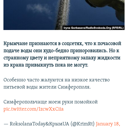
ПРИСОЕДИНЯЙТЕСЬ!
ПОБЕДИТЕЛЕЙ НЕ СУДЯТ?
КРЫМ.НЕПОКОРЕННЫЙ
ELIFBE
УКРАИНСКАЯ ПРОБЛЕМА КРЫМА
Все сайты RFE/RL
Крымчане признаются в соцсетях, что к почасовой
подаче воды они худо-бедно приноровились. Но к
странному цвету и неприятному запаху жидкости
из крана привыкнуть пока не могут.
Особенно часто жалуются на низкое качество
питьевой воды жители Симферополя.
Симферопольчаще моем руки помойкой
pic.twitter.com/IzcwXxCiia
— RoksolanaToday&КрымUA (@KrimRt)
January 18,