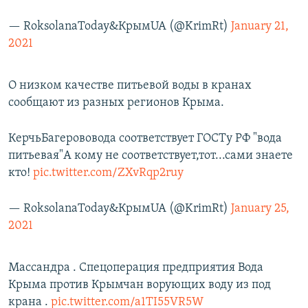
— RoksolanaToday&КрымUA (@KrimRt)
January 21,
2021
О низком качестве питьевой воды в кранах
сообщают из разных регионов Крыма.
КерчьБагерововода соответствует ГОСТу РФ "вода
питьевая"А кому не соответствует,тот...сами знаете
кто!
pic.twitter.com/ZXvRqp2ruy
— RoksolanaToday&КрымUA (@KrimRt)
January 25,
2021
Массандра . Спецоперация предприятия Вода
Крыма против Крымчан ворующих воду из под
крана .
pic.twitter.com/a1TI55VR5W