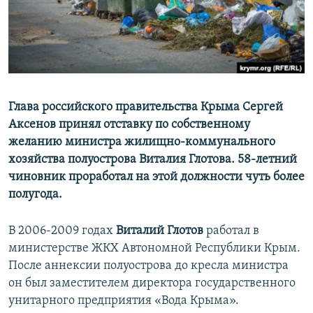
ПРИСОЕДИНЯЙТЕСЬ!
ПОБЕДИТЕЛЕЙ НЕ СУДЯТ?
КРЫМ.НЕПОКОРЕННЫЙ
ELIFBE
УКРАИНСКАЯ ПРОБЛЕМА КРЫМА
Все сайты RFE/RL
Глава российского правительства Крыма Сергей
Аксенов принял отставку по собственному
желанию министра жилищно-коммунального
хозяйства полуострова Виталия Глотова. 58-летний
чиновник проработал на этой должности чуть более
полугода.
В 2006-2009 годах
Виталий Глотов
работал в
министерстве ЖКХ Автономной Республики Крым.
После аннексии полуострова до кресла министра
он был заместителем директора государственного
унитарного предприятия «Вода Крыма».