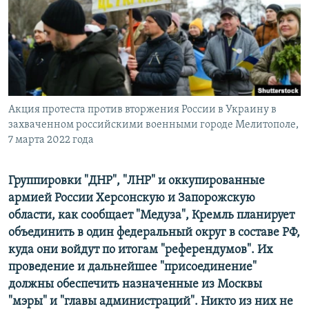
ПРИСОЕДИНЯЙТЕСЬ!
ПОБЕДИТЕЛЕЙ НЕ СУДЯТ?
КРЫМ.НЕПОКОРЕННЫЙ
ELIFBE
УКРАИНСКАЯ ПРОБЛЕМА КРЫМА
Все сайты RFE/RL
Акция протеста против вторжения России в Украину в
захваченном российскими военными городе Мелитополе,
7 марта 2022 года
Группировки "ДНР", "ЛНР" и оккупированные
армией России Херсонскую и Запорожскую
области, как сообщает "Медуза", Кремль планирует
объединить в один федеральный округ в составе РФ,
куда они войдут по итогам "референдумов". Их
проведение и дальнейшее "присоединение"
должны обеспечить назначенные из Москвы
"мэры" и "главы администраций". Никто из них не