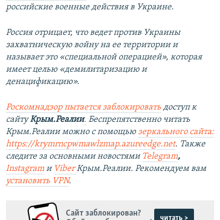
российские военные действия в Украине.
Россия отрицает, что ведет против Украины
захватническую войну на ее территории и
называет это «специальной операцией», которая
имеет целью «демилитаризацию и
денацификацию».
Роскомнадзор пытается заблокировать
доступ к
сайту
Крым.Реалии
.
Беспрепятственно читать
Крым.Реалии можно с помощью
з
еркального сайта
:
https://krymrncpwmawlzmap.azureedge.net
.
Также
следите за основными новостями
Telegram
,
Instagram
и
Viber
Крым.Реалии. Рекомендуем вам
установить VPN
.
Сайт заблокирован?
читать >