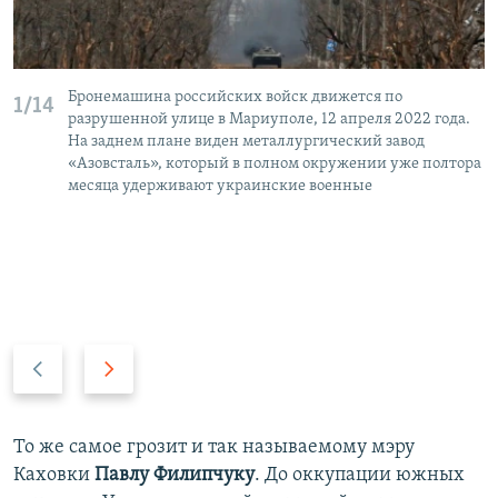
Бронемашина российских войск движется по
1/14
разрушенной улице в Мариуполе, 12 апреля 2022 года.
На заднем плане виден металлургический завод
«Азовсталь», который в полном окружении уже полтора
месяца удерживают украинские военные
П
С
р
л
е
е
д
д
То же самое грозит и так называемому мэру
ы
у
Каховки
Павлу Филипчуку
. До оккупации южных
д
ю