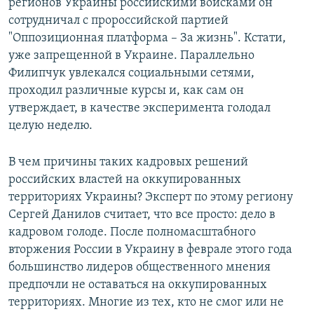
регионов Украины российскими войсками он
у
щ
сотрудничал с пророссийской партией
щ
и
"Оппозиционная платформа – За жизнь". Кстати,
и
й
уже запрещенной в Украине. Параллельно
й
с
Филипчук увлекался социальными сетями,
с
л
проходил различные курсы и, как сам он
л
а
утверждает, в качестве эксперимента голодал
а
й
целую неделю.
й
д
д
В чем причины таких кадровых решений
российских властей на оккупированных
территориях Украины? Эксперт по этому региону
Сергей Данилов считает, что все просто: дело в
кадровом голоде. После полномасштабного
вторжения России в Украину в феврале этого года
большинство лидеров общественного мнения
предпочли не оставаться на оккупированных
территориях. Многие из тех, кто не смог или не