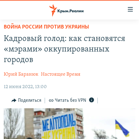
Доступность
ссылки
Вернуться
ВОЙНА РОССИИ ПРОТИВ УКРАИНЫ
к
НОВОСТИ
Кадровый голод: как становятся
основному
СПЕЦПРОЕКТЫ
содержанию
«мэрами» оккупированных
ВОДА
Вернутся
ГРУЗ 200
городов
к
ИСТОРИЯ
КАРТА ВОЕННЫХ ОБЪЕКТОВ КРЫМА
главной
Юрий Баранюк
Настоящее Время
ЕЩЕ
11 ЛЕТ ОККУПАЦИИ КРЫМА. 11 ИСТОРИЙ СОПРОТИВЛЕНИЯ
навигации
Вернутся
12 июня 2022, 13:00
РАДІО СВОБОДА
ИНТЕРАКТИВ
к
КАК ОБОЙТИ БЛОКИРОВКУ
ИНФОГРАФИКА
Поделиться
Читать без VPN
поиску
ТЕЛЕПРОЕКТ КРЫМ.РЕАЛИИ
Українською
СОВЕТЫ ПРАВОЗАЩИТНИКОВ
Qırımtatar
ПРОПАВШИЕ БЕЗ ВЕСТИ