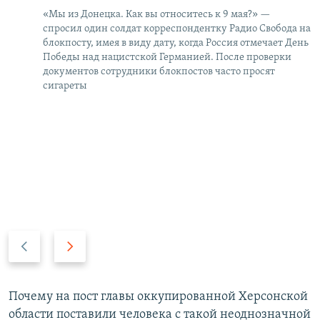
«Мы из Донецка. Как вы относитесь к 9 мая?» —
спросил один солдат корреспондентку Радио Свобода на
блокпосту, имея в виду дату, когда Россия отмечает День
Победы над нацистской Германией. После проверки
документов сотрудники блокпостов часто просят
сигареты
П
С
р
л
е
е
д
д
Почему на пост главы оккупированной Херсонской
ы
у
области поставили человека с такой неоднозначной