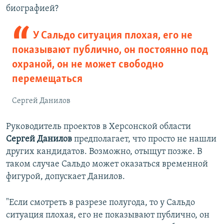
д
ю
биографией?
у
щ
щ
и
У Сальдо ситуация плохая, его не
и
й
показывают публично, он постоянно под
й
с
охраной, он не может свободно
с
л
перемещаться
л
а
а
й
Сергей Данилов
й
д
д
Руководитель проектов в Херсонской области
Сергей Данилов
предполагает, что просто не нашли
других кандидатов. Возможно, отыщут позже. В
таком случае Сальдо может оказаться временной
фигурой, допускает Данилов.
"Если смотреть в разрезе полугода, то у Сальдо
ситуация плохая, его не показывают публично, он