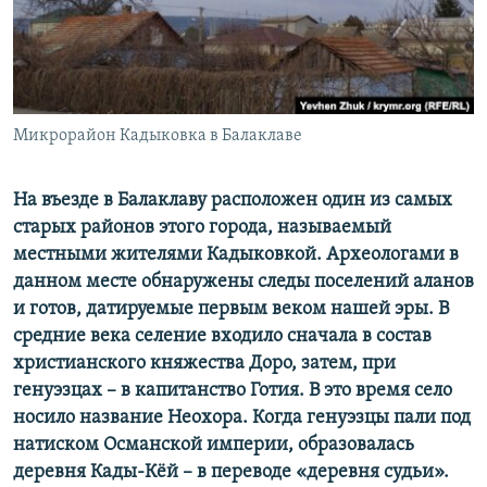
ПРИСОЕДИНЯЙТЕСЬ!
ПОБЕДИТЕЛЕЙ НЕ СУДЯТ?
КРЫМ.НЕПОКОРЕННЫЙ
ELIFBE
Микрорайон Кадыковка в Балаклаве
УКРАИНСКАЯ ПРОБЛЕМА КРЫМА
Все сайты RFE/RL
На въезде в Балаклаву расположен один из самых
старых районов этого города, называемый
местными жителями Кадыковкой. Археологами в
данном месте обнаружены следы поселений аланов
и готов, датируемые первым веком нашей эры. В
средние века селение входило сначала в состав
христианского княжества Доро, затем, при
генуэзцах – в капитанство Готия. В это время село
носило название Неохора. Когда генуэзцы пали под
натиском Османской империи, образовалась
деревня Кады-Кёй – в переводе «деревня судьи».