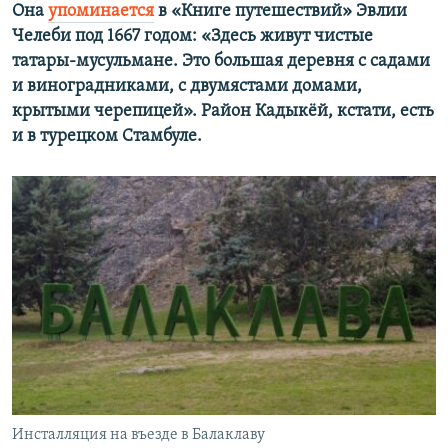
Она
упоминается
в «Книге путешествий» Эвлии
Челеби под 1667 годом: «Здесь живут чистые
татары-мусульмане. Это большая деревня с садами
и виноградниками, с двумястами домами,
крытыми черепицей». Район Кадыкёй, кстати, есть
и в турецком Стамбуле.
Инсталляция на въезде в Балаклаву