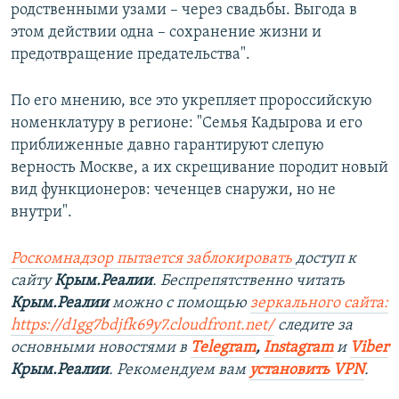
родственными узами – через свадьбы. Выгода в
этом действии одна – сохранение жизни и
предотвращение предательства".
По его мнению, все это укрепляет пророссийскую
номенклатуру в регионе: "Семья Кадырова и его
приближенные давно гарантируют слепую
верность Москве, а их скрещивание породит новый
вид функционеров: чеченцев снаружи, но не
внутри".
Роскомнадзор пытается заблокировать
доступ к
сайту
Крым.Реалии
. Беспрепятственно читать
Крым.Реалии
можно с помощью
зеркального сайта:
https://d1gg7bdjfk69y7.cloudfront.net/
следите за
основными новостями в
Telegram
,
Instagram
и
Viber
Крым.Реалии
. Рекомендуем вам
установить VPN
.