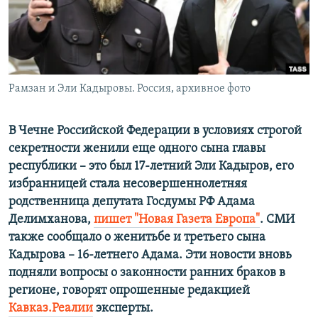
ПРИСОЕДИНЯЙТЕСЬ!
ПОБЕДИТЕЛЕЙ НЕ СУДЯТ?
КРЫМ.НЕПОКОРЕННЫЙ
ELIFBE
Рамзан и Эли Кадыровы. Россия, архивное фото
УКРАИНСКАЯ ПРОБЛЕМА КРЫМА
Все сайты RFE/RL
В Чечне Российской Федерации в условиях строгой
секретности женили еще одного сына главы
республики – это был 17-летний Эли Кадыров, его
избранницей стала несовершеннолетняя
родственница депутата Госдумы РФ Адама
Делимханова,
пишет "Новая Газета Европа"
. СМИ
также сообщало о женитьбе и третьего сына
Кадырова – 16-летнего Адама. Эти новости вновь
подняли вопросы о законности ранних браков в
регионе, говорят опрошенные редакцией
Кавказ.Реалии
эксперты.