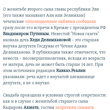
О женитьбе второго сына главы республики Эли
(его также называют Али или Зелимхан)
чеченские
оппозиционные паблики сообщили
сразу после его встречи в Кремле с президентом РФ
Владимиром Путиным
. Невестой "Новая газета"
назвала дочь
Хеди Делимхановой
– это старшая
внучка депутата Госдумы от Чечни Адама
Делимханова. В публикации также отмечается, что
невеста – несовершеннолетняя, исходя из возраста
ее матери, дочь не может быть старше 14 лет. При
этом источники редакции
Кавказ.Реалии
указывали: речь идет о внучатой племяннице
депутата, а не о внучке.
Свадьба проходила в условиях строгой секретности:
как и в случае с женитьбой старшего сына
Кадырова
Ахмата
,
гостям
запретили снимать