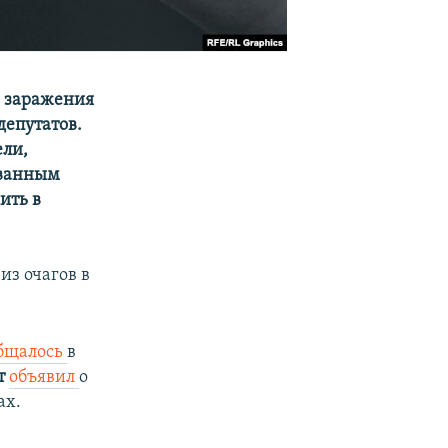
о заражения
депутатов.
ели,
ованным
ить в
из очагов в
бщалось
в
т
объявил
о
ах.