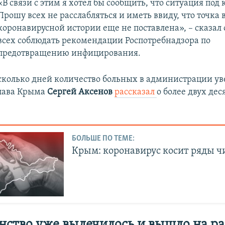
«В связи с этим я хотел бы сообщить, что ситуация под
Прошу всех не расслабляться и иметь ввиду, что точка в
коронавирусной истории еще не поставлена», – сказал 
всех соблюдать рекомендации Роспотребнадзора по
предотвращению инфицирования.
сколько дней количество больных в администрации ув
глава Крыма
Сергей Аксенов
рассказал
о более двух дес
БОЛЬШЕ ПО ТЕМЕ:
Крым: коронавирус косит ряды 
ство уже вылечилось и вышло на р