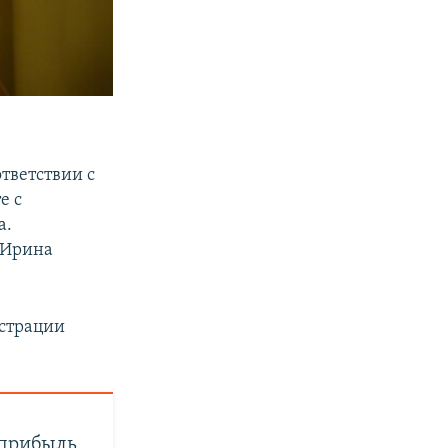
ответствии с
е с
а.
 Ирина
истрации
 прибыль