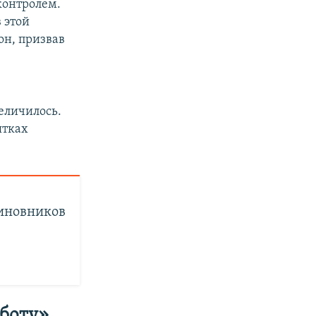
 контролем.
 этой
он, призвав
еличилось.
ятках
чиновников
аботу»