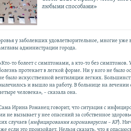
любыми способами»
оровья у заболевших удовлетворительное, многие уже 
амглавы администрации города.
«Кто-то болеет с симптомами, а кто-то без симптомов. 
болезнь протекает в легкой форме. Ни у кого не было 
не было искусственной вентиляции легких. Большинст
вылечилось и вышло на работу. В больнице на лечении 
четыре человека», – сказала она.
Сама Ирина Романец говорит, что ситуация с инфицир
и не вызывает у нее опасений за собственное здоровь
их случаев (
инфицирования коронавирусом – КР
). Ни
же если это произойдет. Нельзя сказать, что я опасаюс