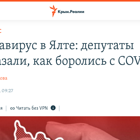
С
авирус в Ялте: депутаты
зали, как боролись с CO
ова
 09:27
ся
Читать без VPN