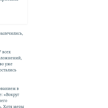
вылечились,
У всех
осложнений,
во уже
остались
ованием в
е: «Вокруг
чего
ь. Хотя меры