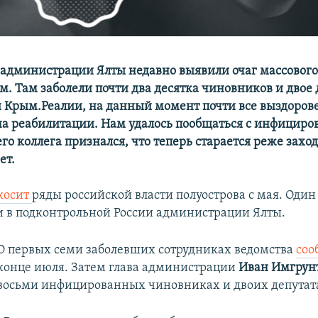
 администрации Ялты недавно выявили очаг массовог
м. Там заболели почти два десятка чиновников и двое 
 Крым.Реалии, на данный момент почти все выздоров
на реабилитации. Нам удалось пообщаться с инфицир
его коллега признался, что теперь старается реже заход
ет.
косит
ряды российской власти полуострова с мая. Один 
 в подконтрольной России администрации Ялты.
О первых семи заболевших сотрудниках ведомства
соо
конце июля. Затем глава администрации
Иван Имгрун
восьми инфицированных чиновниках и двоих депутат