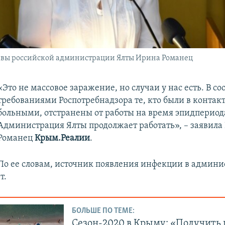
лавы российской администрации Ялты Ирина Романец
«Это не массовое заражение, но случаи у нас есть. В со
требованиями Роспотребнадзора те, кто были в контакт
больными, отстранены от работы на время эпидпериод
Администрация Ялты продолжает работать», – заявила
Романец
Крым.Реалии
.
По ее словам, источник появления инфекции в админ
т.
БОЛЬШЕ ПО ТЕМЕ:
Сезон-2020 в Крыму: «Получить