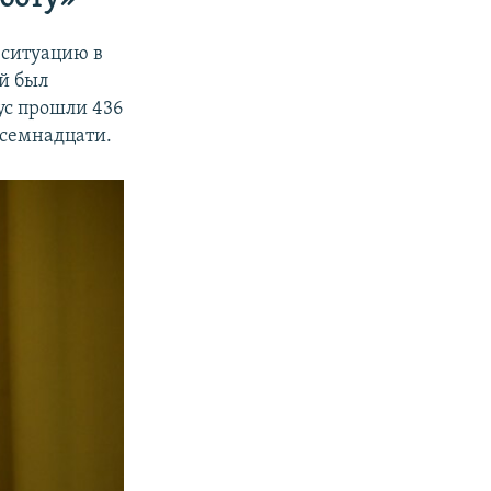
 ситуацию в
й был
ус прошли 436
 семнадцати.