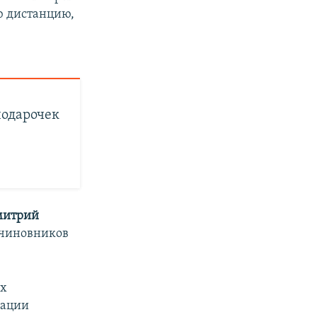
ю дистанцию,
подарочек
митрий
 чиновников
их
рации