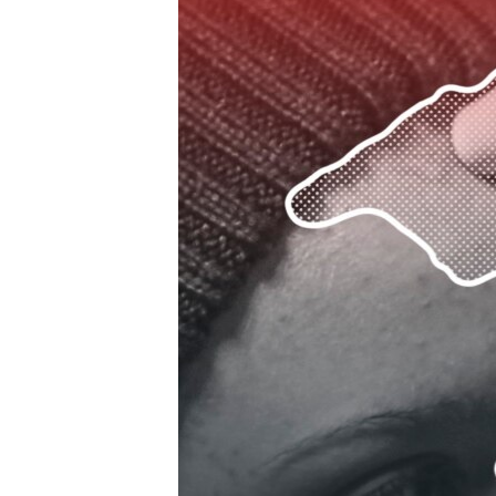
ПОБЕДИТЕЛЕЙ НЕ СУДЯТ?
КРЫМ.НЕПОКОРЕННЫЙ
ELIFBE
УКРАИНСКАЯ ПРОБЛЕМА КРЫМА