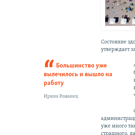
Состояние зд
утверждает з
Большинство уже
вылечилось и вышло на
работу
Ирина Романец
администраци
уже много так
страшного, да