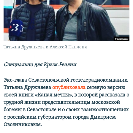
ПРИСОЕДИНЯЙТЕСЬ!
ПОБЕДИТЕЛЕЙ НЕ СУДЯТ?
КРЫМ.НЕПОКОРЕННЫЙ
ELIFBE
УКРАИНСКАЯ ПРОБЛЕМА КРЫМА
Все сайты RFE/RL
Татьяна Дружняева и Алексей Папченя
Специально для Крым.Реалии
Экс-глава Севастопольской гостелерадиокомпании
Татьяна Дружняева
опубликовала
сетевую версию
своей книги «Канал мечты», в которой рассказала о
трудной жизни представительницы московской
богемы в Севастополе и о своих взаимоотношениях
с российским губернатором города Дмитрием
Овсянниковым.