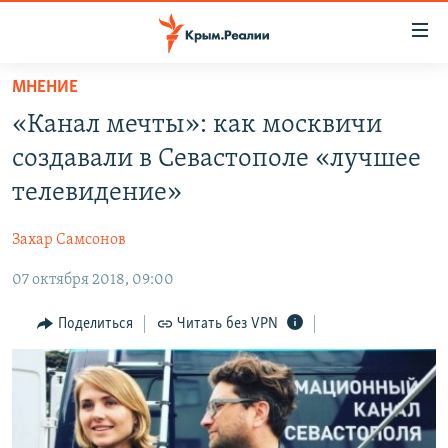
Доступность
ссылки
Вернуться
МНЕНИЕ
к
НОВОСТИ
«Канал мечты»: как москвичи
основному
СПЕЦПРОЕКТЫ
содержанию
создавали в Севастополе «лучшее
ВОДА
Вернутся
ГРУЗ 200
телевидение»
к
ИСТОРИЯ
КАРТА ВОЕННЫХ ОБЪЕКТОВ КРЫМА
главной
Захар Самсонов
ЕЩЕ
11 ЛЕТ ОККУПАЦИИ КРЫМА. 11 ИСТОРИЙ СОПРОТИВЛЕНИЯ
навигации
Вернутся
07 октября 2018, 09:00
РАДІО СВОБОДА
ИНТЕРАКТИВ
к
КАК ОБОЙТИ БЛОКИРОВКУ
ИНФОГРАФИКА
Поделиться
Читать без VPN
поиску
ТЕЛЕПРОЕКТ КРЫМ.РЕАЛИИ
Українською
СОВЕТЫ ПРАВОЗАЩИТНИКОВ
Qırımtatar
ПРОПАВШИЕ БЕЗ ВЕСТИ