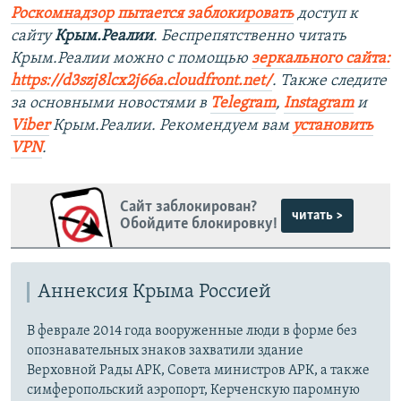
Роскомнадзор пытается заблокировать
доступ к
сайту
Крым.Реалии
. Беспрепятственно читать
Крым.Реалии можно с помощью
зеркального сайта:
https://d3szj8lcx2j66a.cloudfront.net/
. Также следите
за основными новостями в
Telegram
,
Instagram
и
Viber
Крым.Реалии. Рекомендуем вам
установить
VPN
.
Сайт заблокирован?
читать >
Обойдите блокировку!
Аннексия Крыма Россией
В феврале 2014 года вооруженные люди в форме без
опознавательных знаков захватили здание
Верховной Рады АРК, Совета министров АРК, а также
симферопольский аэропорт, Керченскую паромную