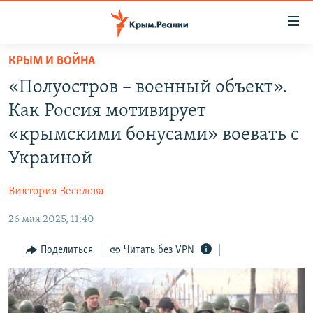
Доступность
ссылки
Вернуться
КРЫМ И ВОЙНА
к
НОВОСТИ
«Полуостров – военный объект».
основному
СПЕЦПРОЕКТЫ
содержанию
Как Россия мотивирует
ВОДА
Вернутся
ГРУЗ 200
«крымскими бонусами» воевать с
к
ИСТОРИЯ
КАРТА ВОЕННЫХ ОБЪЕКТОВ КРЫМА
Украиной
главной
ЕЩЕ
11 ЛЕТ ОККУПАЦИИ КРЫМА. 11 ИСТОРИЙ СОПРОТИВЛЕНИЯ
навигации
Виктория Веселова
Вернутся
РАДІО СВОБОДА
ИНТЕРАКТИВ
к
26 мая 2025, 11:40
КАК ОБОЙТИ БЛОКИРОВКУ
ИНФОГРАФИКА
поиску
Поделиться
Читать без VPN
ТЕЛЕПРОЕКТ КРЫМ.РЕАЛИИ
Українською
СОВЕТЫ ПРАВОЗАЩИТНИКОВ
Qırımtatar
ПРОПАВШИЕ БЕЗ ВЕСТИ