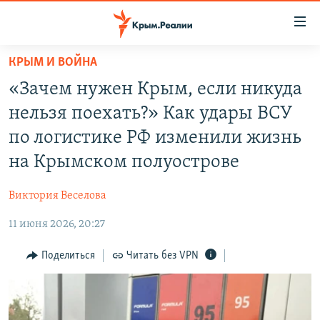
Доступность
ссылки
Вернуться
КРЫМ И ВОЙНА
к
НОВОСТИ
«Зачем нужен Крым, если никуда
основному
СПЕЦПРОЕКТЫ
содержанию
нельзя поехать?» Как удары ВСУ
ВОДА
Вернутся
ГРУЗ 200
по логистике РФ изменили жизнь
к
ИСТОРИЯ
КАРТА ВОЕННЫХ ОБЪЕКТОВ КРЫМА
на Крымском полуострове
главной
ЕЩЕ
11 ЛЕТ ОККУПАЦИИ КРЫМА. 11 ИСТОРИЙ СОПРОТИВЛЕНИЯ
навигации
Виктория Веселова
Вернутся
РАДІО СВОБОДА
ИНТЕРАКТИВ
к
11 июня 2026, 20:27
КАК ОБОЙТИ БЛОКИРОВКУ
ИНФОГРАФИКА
поиску
Поделиться
Читать без VPN
ТЕЛЕПРОЕКТ КРЫМ.РЕАЛИИ
Українською
СОВЕТЫ ПРАВОЗАЩИТНИКОВ
Qırımtatar
ПРОПАВШИЕ БЕЗ ВЕСТИ