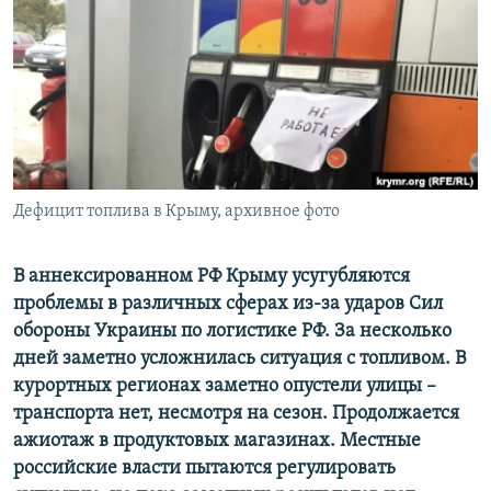
ПРИСОЕДИНЯЙТЕСЬ!
ПОБЕДИТЕЛЕЙ НЕ СУДЯТ?
КРЫМ.НЕПОКОРЕННЫЙ
ELIFBE
УКРАИНСКАЯ ПРОБЛЕМА КРЫМА
Все сайты RFE/RL
Дефицит топлива в Крыму, архивное фото
В аннексированном РФ Крыму усугубляются
проблемы в различных сферах из-за ударов Сил
обороны Украины по логистике РФ. За несколько
дней заметно усложнилась ситуация с топливом. В
курортных регионах заметно опустели улицы –
транспорта нет, несмотря на сезон. Продолжается
ажиотаж в продуктовых магазинах. Местные
российские власти пытаются регулировать