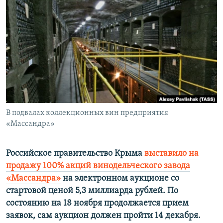
ПРИСОЕДИНЯЙТЕСЬ!
ПОБЕДИТЕЛЕЙ НЕ СУДЯТ?
КРЫМ.НЕПОКОРЕННЫЙ
ELIFBE
УКРАИНСКАЯ ПРОБЛЕМА КРЫМА
Все сайты RFE/RL
В подвалах коллекционных вин предприятия
«Массандра»
Российское правительство Крыма
выставило на
продажу 100% акций винодельческого завода
«Массандра»
на электронном аукционе со
стартовой ценой 5,3 миллиарда рублей. По
состоянию на 18 ноября продолжается прием
заявок, сам аукцион должен пройти 14 декабря.