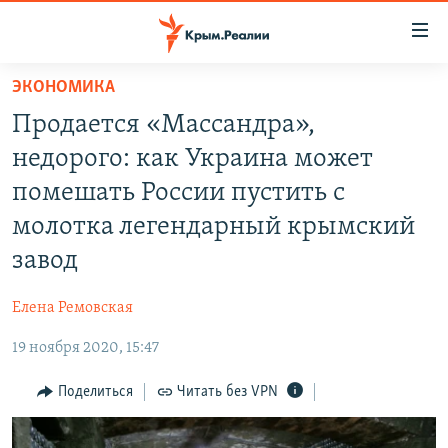
Доступность
ссылки
Вернуться
ЭКОНОМИКА
к
НОВОСТИ
Продается «Массандра»,
основному
СПЕЦПРОЕКТЫ
содержанию
недорого: как Украина может
ВОДА
Вернутся
ГРУЗ 200
помешать России пустить с
к
ИСТОРИЯ
КАРТА ВОЕННЫХ ОБЪЕКТОВ КРЫМА
молотка легендарный крымский
главной
ЕЩЕ
11 ЛЕТ ОККУПАЦИИ КРЫМА. 11 ИСТОРИЙ СОПРОТИВЛЕНИЯ
навигации
завод
Вернутся
РАДІО СВОБОДА
ИНТЕРАКТИВ
к
Елена Ремовская
КАК ОБОЙТИ БЛОКИРОВКУ
ИНФОГРАФИКА
поиску
19 ноября 2020, 15:47
ТЕЛЕПРОЕКТ КРЫМ.РЕАЛИИ
Українською
Поделиться
Читать без VPN
СОВЕТЫ ПРАВОЗАЩИТНИКОВ
Qırımtatar
ПРОПАВШИЕ БЕЗ ВЕСТИ