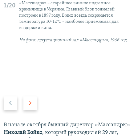
«Массандра» – старейшее винное подземное
1/20
хранилище в Украине. Главный блок тоннелей
построен в 1897 году. В них всегда сохраняется
температура 10-12°C – наиболее приемлемая для
выдержки вина.
На фото: дегустационный зал «Массандры», 1966 год
П
С
р
л
е
е
д
д
В начале октября бывший директор «Массандры»
ы
у
Николай Бойко
, который руководил ей 29 лет,