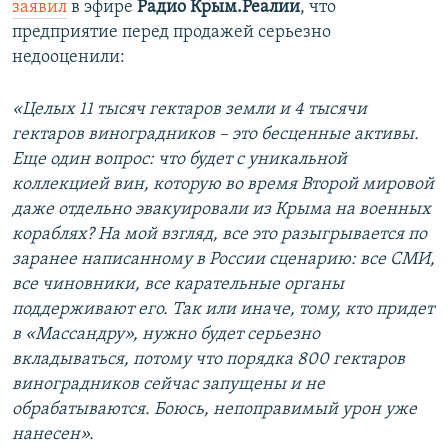
д
ю
заявил
в эфире
Радио Крым.Реалии
, что
у
щ
предприятие перед продажей серьезно
щ
и
недооценили:
и
й
й
с
«Целых 11 тысяч гектаров земли и 4 тысячи
с
л
гектаров виноградников – это бесценные активы.
л
а
Еще один вопрос: что будет с уникальной
а
й
коллекцией вин, которую во время Второй мировой
й
д
даже отдельно эвакуировали из Крыма на военных
д
кораблях? На мой взгляд, все это разыгрывается по
заранее написанному в России сценарию: все СМИ,
все чиновники, все карательные органы
поддерживают его. Так или иначе, тому, кто придет
в «Массандру», нужно будет серьезно
вкладываться, потому что порядка 800 гектаров
виноградников сейчас запущены и не
обрабатываются. Боюсь, непоправимый урон уже
нанесен».