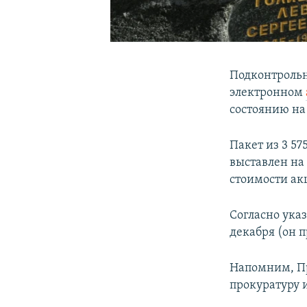
Подконтрольн
электронном
состоянию на
Пакет из 3 57
выставлен на 
стоимости акц
Согласно ука
декабря (он п
Напомним, Пр
прокуратуру 