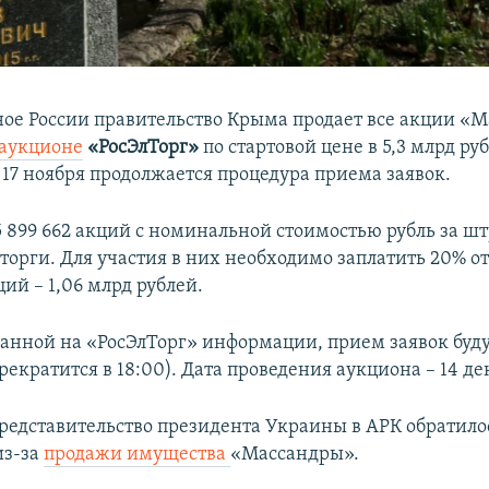
ое России правительство Крыма продает все акции «
аукционе
«РосЭлТорг»
по стартовой цене в 5,3 млрд ру
 17 ноября продолжается процедура приема заявок.
5 899 662 акций с номинальной стоимостью рубль за ш
торги. Для участия в них необходимо заплатить 20% от
ий – 1,06 млрд рублей.
занной на «РосЭлТорг» информации, прием заявок будут
рекратится в 18:00). Дата проведения аукциона – 14 де
едставительство президента Украины в АРК обратило
из-за
продажи имущества
«Массандры».