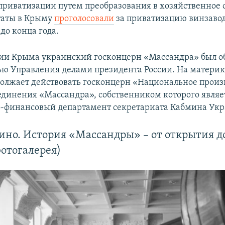
риватизации путем преобразования в хозяйственное о
таты в Крыму
проголосовали
за приватизацию винзаво
до конца года.
ии Крыма украинский госконцерн «Массандра» был о
ью Управления делами президента России. На матери
олжает действовать госконцерн «Национальное произ
единения «Массандра», собственником которого являе
-финансовый департамент секретариата Кабмина Ук
ино. История «Массандры» – от открытия д
отогалерея)