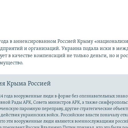
 года в аннексированном Россией Крыму «национализ
едприятий и организаций. Украина подала иски в ме
бует в качестве компенсаций не только деньги, но и ро
мущество.
ия Крыма Россией
14 года вооруженные люди в форме без опознавательных знако
овной Рады АРК, Совета министров АРК, а также симферополь
рченскую паромную переправу, другие стратегические объект
действия украинских войск. Российские власти поначалу от
 что эти вооруженные люди являются военнослужащими росси
 президент России Владимир Путин признал, что это были р