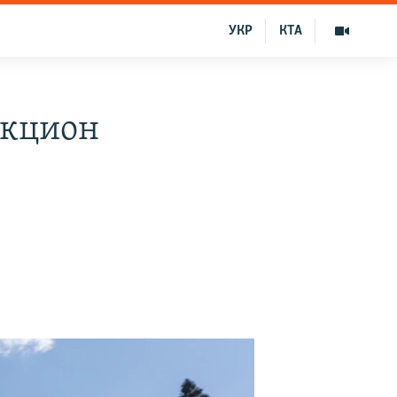
УКР
КТА
укцион