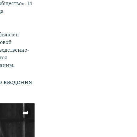
бщество». 14
да
бъявлен
ковой
водственно-
тся
раины.
о введения