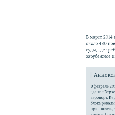
В марте 2014
около 480 пр
суды, где тре
зарубежное и
Аннекс
В феврале 20
здание Верх
аэропорт, Ке
блокировали 
признавать,
армии. Позже