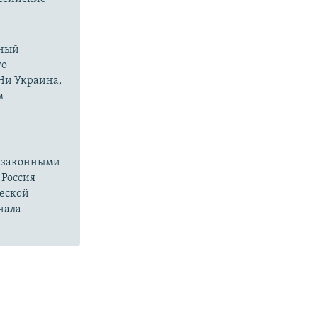
нный
го
 Ни Украина,
м
езаконными
 Россия
ческой
чала