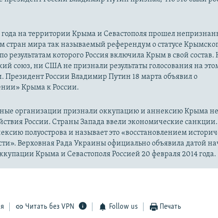
14 года на территории Крыма и Севастополя прошел непризна
м стран мира так называемый референдум о статусе Крымско
 по результатам которого Россия включила Крым в свой состав.
ий союз, ни США не признали результаты голосования на это
. Президент России Владимир Путин 18 марта объявил о
нии» Крыма к России.
ые организации признали оккупацию и аннексию Крыма н
йствия России. Страны Запада ввели экономические санкции.
ексию полуострова и называет это «восстановлением истори
сти». Верховная Рада Украины официально объявила датой на
купации Крыма и Севастополя Россией 20 февраля 2014 года.
ся
Читать без VPN
Follow us
Печать