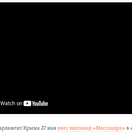
арламент Крыма 27 мая
внес винзавод «Массандра»
в 