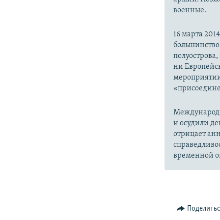
военные.
16 марта 20
большинство
полуострова,
ни Европейск
мероприятии
«присоедине
Международн
и осудили де
отрицает анн
справедливо
временной ок
Поделить