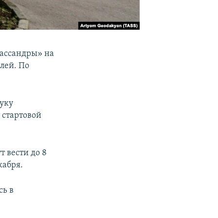
Массандры» на
блей. По
туку
 стартовой
 вести до 8
кабря.
сь в