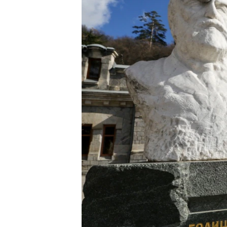
ПОБЕДИТЕЛЕЙ НЕ СУДЯТ?
КРЫМ.НЕПОКОРЕННЫЙ
ELIFBE
УКРАИНСКАЯ ПРОБЛЕМА КРЫМА