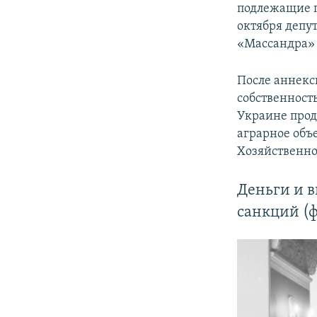
подлежащие п
октября депу
«Массандра» 
После аннекс
собственност
Украине прод
аграрное объ
Хозяйственно
Деньги и в
санкций (ф