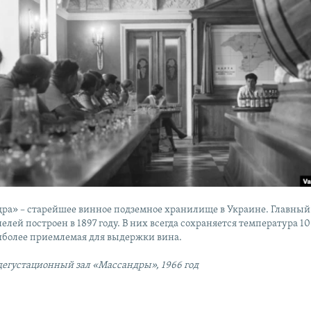
ра» – старейшее винное подземное хранилище в Украине. Главный
елей построен в 1897 году. В них всегда сохраняется температура 10
аиболее приемлемая для выдержки вина.
 дегустационный зал «Массандры», 1966 год