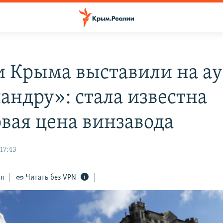
и Крыма выставили на а
андру»: стала известна
овая цена винзавода
17:43
ся
Читать без VPN