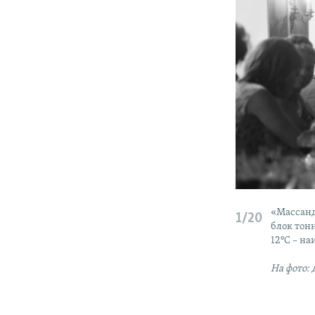
«Массанд
1/20
блок тонн
12°C – н
На фото: