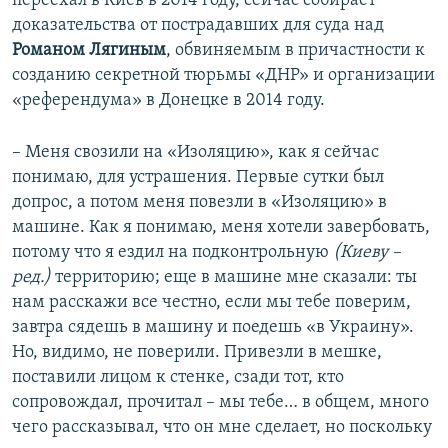
переехал в Киев в 2014 году, сейчас собирает
доказательства от пострадавших для суда над
Романом Лягиным
, обвиняемым в причастности к
созданию секретной тюрьмы «ДНР» и организации
«референдума» в Донецке в 2014 году.
– Меня свозили на «​Изоляцию»​, как я сейчас
понимаю, для устрашения. Первые сутки был
допрос, а потом меня повезли в «​Изоляцию» в
машине. Как я понимаю, меня хотели завербовать,
потому что я ездил на подконтрольную
(Киеву –
ред.)
территорию; еще в машине мне сказали: ты
нам расскажи все честно, если мы тебе поверим,
завтра сядешь в машину и поедешь ​«в Украину»​.
Но, видимо, не поверили. Привезли в мешке,
поставили лицом к стенке, сзади тот, кто
сопровождал, прочитал – мы тебе… в общем, много
чего рассказывал, что он мне сделает, но поскольку