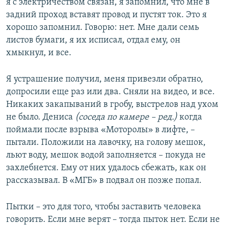
я с электричеством связан, я запомнил, что мне в
задний проход вставят провод и пустят ток. Это я
хорошо запомнил. Говорю: нет. Мне дали семь
листов бумаги, я их исписал, отдал ему, он
хмыкнул, и все.
Я устрашение получил, меня привезли обратно,
допросили еще раз или два. Сняли на видео, и все.
Никаких закапываний в гробу, выстрелов над ухом
не было. Дениса
(соседа по камере – ред.)
когда
поймали после взрыва «Моторолы» в лифте, –
пытали. Положили на лавочку, на голову мешок,
льют воду, мешок водой заполняется – покуда не
захлебнется. Ему от них удалось сбежать, как он
рассказывал. В «МГБ» в подвал он позже попал.
Пытки – это для того, чтобы заставить человека
говорить. Если мне верят – тогда пыток нет. Если не