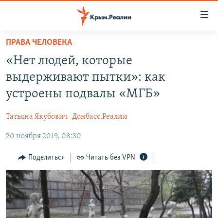
Доступность
ссылки
Вернуться
ПРАВА ЧЕЛОВЕКА
к
НОВОСТИ
«Нет людей, которые
основному
СПЕЦПРОЕКТЫ
содержанию
выдерживают пытки»: как
ВОДА
Вернутся
ГРУЗ 200
устроены подвалы «МГБ»
к
ИСТОРИЯ
КАРТА ВОЕННЫХ ОБЪЕКТОВ КРЫМА
главной
Татьяна Якубович
Донбасс.Реалии
ЕЩЕ
11 ЛЕТ ОККУПАЦИИ КРЫМА. 11 ИСТОРИЙ СОПРОТИВЛЕНИЯ
навигации
Вернутся
20 ноября 2019, 08:30
РАДІО СВОБОДА
ИНТЕРАКТИВ
к
КАК ОБОЙТИ БЛОКИРОВКУ
ИНФОГРАФИКА
Поделиться
Читать без VPN
поиску
ТЕЛЕПРОЕКТ КРЫМ.РЕАЛИИ
Українською
СОВЕТЫ ПРАВОЗАЩИТНИКОВ
Qırımtatar
ПРОПАВШИЕ БЕЗ ВЕСТИ