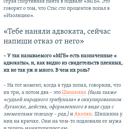
серая спортивная пайта в подвале «МГБ». Это
говорит о том, что Стас сто процентов попал в
«Изоляцию».
«Тебе наняли адвоката, сейчас
напиши отказ от него»
– У так называемого «​МГБ»​ есть назначенные «​
адвокаты»​, и, как видно из свидетельств пленных,
их не так уж и много. В чем их роль?
– На тот момент, когда я туда попал, говорили, что
их три, а потом два – это
Шишкина
(была также
«судьей народного трибунала» в оккупированном
Луганске, действа, оформленного в виде суда с
элементами телешоу – ред.)
и
Акопян
. Шишкина у
них на крючке. Они на чем-то подловили ее мужа
и теперь манипулируют ею.