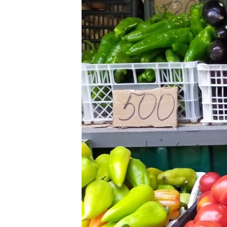
ПОБЕДИТЕЛЕЙ НЕ СУДЯТ?
КРЫМ.НЕПОКОРЕННЫЙ
ELIFBE
УКРАИНСКАЯ ПРОБЛЕМА КРЫМА