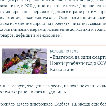
"Общий рост в сравнении с аналогичным периодом 2019
раза ниже, и 90% данного роста, то есть 4,1 процентны
зафиксировано в период введения в стране режима чр
положения, – подчеркнул он. – Основными причинами 
стало изменение спроса на продукты питания, связанн
карантинными мерами, изменение логистики и тран
товаров, дефицит в межсезонье".
БОЛЬШЕ ПО ТЕМЕ:
«Впятером на один смарт
Новый учебный год и COV
Казахстане
нцы говорят, что цены выросли, но пока не очень силь
стом в стране никого не удивишь.
дорожало. Масло подорожало. Колбаса. На овощи еще бо