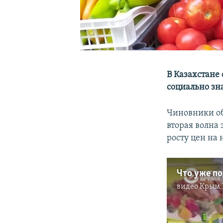
В Казахстане
социально зн
Чиновники об
вторая волна
росту цен на 
Что уже по
видео
Крым.