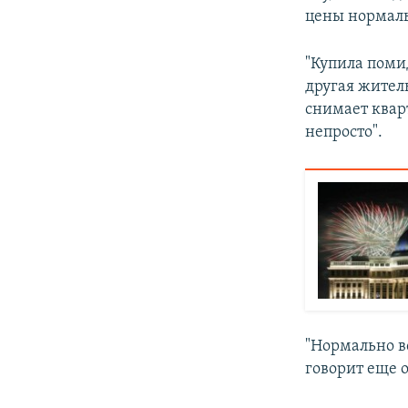
цены нормаль
"Купила помид
другая житель
снимает квар
непросто".
"Нормально вс
говорит еще 