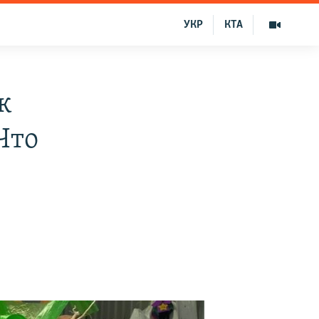
УКР
КТА
к
Что