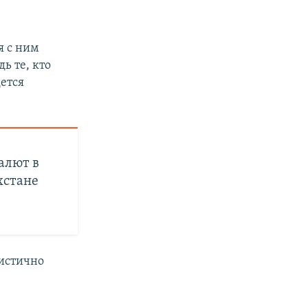
я с ним
ь те, кто
дется
алют в
хстане
мистично