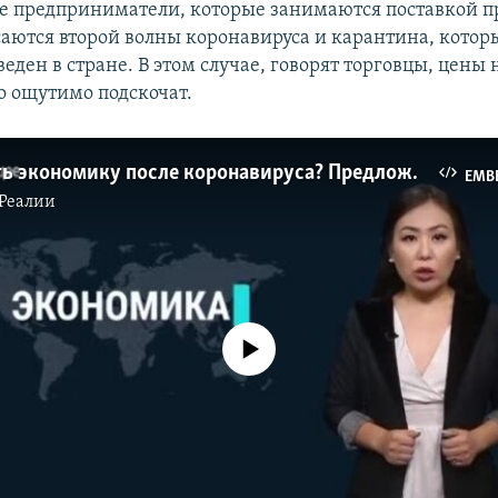
е предприниматели, которые занимаются поставкой п
саются второй волны коронавируса и карантина, котор
еден в стране. В этом случае, говорят торговцы, цены
о ощутимо подскочат.
Как поднять экономику после коронавируса? Предложения лидеров стран Центральной Азии
EMB
Реалии
No media source currently available