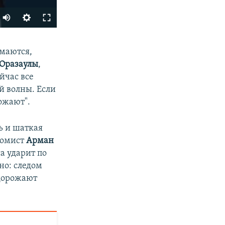
Auto
240p
SHARE
имаются,
360p
Оразаулы
,
480p
йчас все
720p
й волны. Если
ожают".
1080p
ь и шаткая
номист
Арман
px
width
а ударит по
но: следом
одорожают