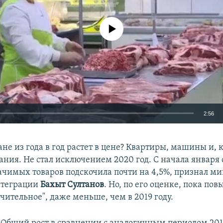
No media source currently available
2:56
EMBED
ане из года в год растет в цене? Квартиры, машины и, 
ания. Не стал исключением 2020 год. С начала января
ачимых товаров подскочила почти на 4,5%, признал м
нтеграции
Бахыт Султанов
. Но, по его оценке, пока по
чительное", даже меньше, чем в 2019 году.
Auto
240p
360p
480p
720p
1080p