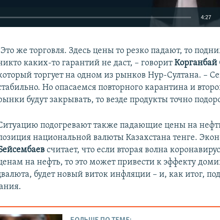
4:27
EMBED
"Это же торговля. Здесь цены то резко падают, то подн
никто каких-то гарантий не даст, – говорит
Корганбай 
который торгует на одном из рынков Нур-Султана. – Се
стабильно. Но опасаемся повторного карантина и второ
рынки будут закрывать, то везде продукты точно подор
Auto
240p
360p
480p
720p
1080p
Ситуацию подогревают также падающие цены на нефт
позиция национальной валюты Казахстана тенге. Эко
Бейсембаев
считает, что если вторая волна коронавирус
ценам на нефть, то это может привести к эффекту доми
цвалюта, будет новый виток инфляции – и, как итог, п
ания.