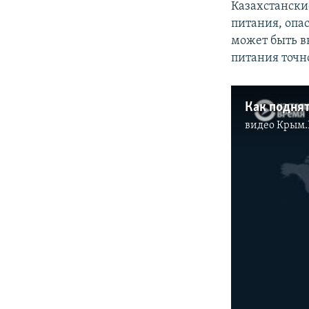
Казахстански
питания, опа
может быть вв
питания точн
видео
Крым.