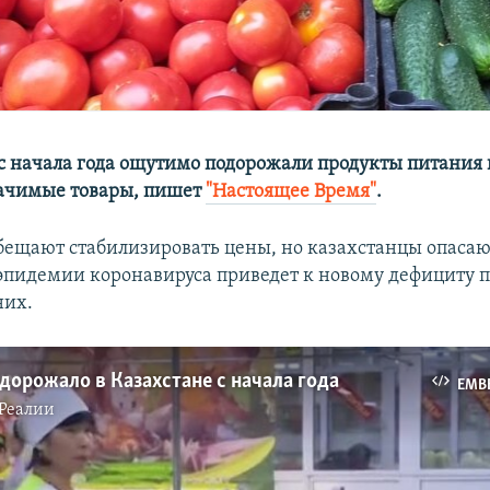
 с начала года ощутимо подорожали продукты питания 
ачимые товары, пишет
"Настоящее Время"
.
ещают стабилизировать цены, но казахстанцы опасают
 эпидемии коронавируса приведет к новому дефициту п
них.
дорожало в Казахстане с начала года
EMB
Реалии