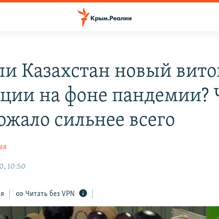
ли Казахстан новый вито
ции на фоне пандемии? 
ожало сильнее всего
мя
0, 10:50
ся
Читать без VPN