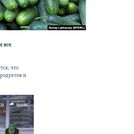
и все
ся, что
родуктов и
ED
SHARE