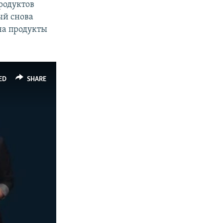
родуктов
ый снова
 на продукты
ED
SHARE