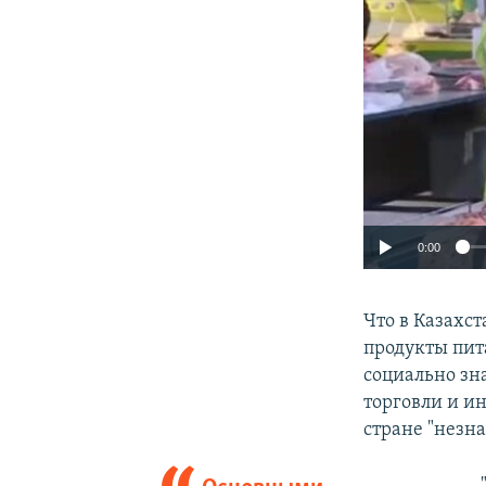
0:00
Что в Казахст
продукты пит
социально зн
торговли и и
стране "незна