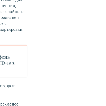
 года в два
х пункта,
px
width
езвычайного
роста цен
ое с
спортировки
фон».
ID-19 в
но, да и
лее-менее