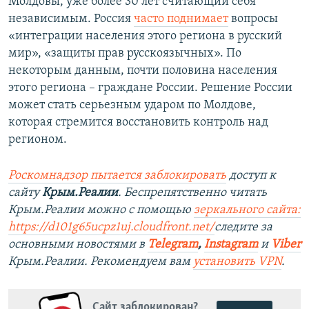
Молдовы, уже более 30 лет считающий себя
независимым. Россия
часто поднимает
вопросы
«интеграции населения этого региона в русский
мир», «защиты прав русскоязычных». По
некоторым данным, почти половина населения
этого региона – граждане России. Решение России
может стать серьезным ударом по Молдове,
которая стремится восстановить контроль над
регионом.
Роскомнадзор пытается заблокировать
доступ к
сайту
Крым.Реалии
. Беспрепятственно читать
Крым.Реалии можно с помощью
зеркального сайта:
https://d101g65ucpz1uj.cloudfront.net/
следите за
основными новостями в
Telegram
,
Instagram
и
Viber
Крым.Реалии. Рекомендуем вам
установить VPN
.
Сайт заблокирован?