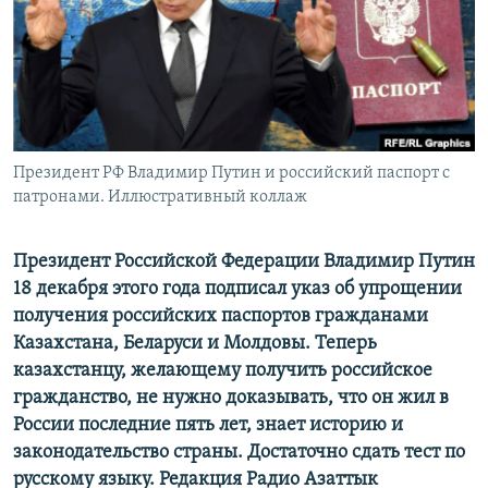
ПРИСОЕДИНЯЙТЕСЬ!
ПОБЕДИТЕЛЕЙ НЕ СУДЯТ?
КРЫМ.НЕПОКОРЕННЫЙ
ELIFBE
УКРАИНСКАЯ ПРОБЛЕМА КРЫМА
Все сайты RFE/RL
Президент РФ Владимир Путин и российский паспорт с
патронами. Иллюстративный коллаж
Президент Российской Федерации Владимир Путин
18 декабря этого года подписал указ об упрощении
получения российских паспортов гражданами
Казахстана, Беларуси и Молдовы. Теперь
казахстанцу, желающему получить российское
гражданство, не нужно доказывать, что он жил в
России последние пять лет, знает историю и
законодательство страны. Достаточно сдать тест по
русскому языку. Редакция Радио Азаттык