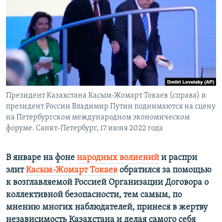
ПРИСОЕДИНЯЙТЕСЬ!
ПОБЕДИТЕЛЕЙ НЕ СУДЯТ?
КРЫМ.НЕПОКОРЕННЫЙ
ELIFBE
УКРАИНСКАЯ ПРОБЛЕМА КРЫМА
Все сайты RFE/RL
Президент Казахстана Касым-Жомарт Токаев (справа) и
президент России Владимир Путин поднимаются на сцену
на Петербургском международном экономическом
форуме. Санкт-Петербург, 17 июня 2022 года
В январе на фоне
народных волнений
и распри
элит
Касым-Жомарт Токаев
обратился за помощью
к возглавляемой Россией Организации Договора о
коллективной безопасности, тем самым, по
мнению многих наблюдателей, принеся в жертву
независимость Казахстана и делая самого себя