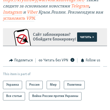
https://krymruwyjwarfvoia.azureedge.net/
Также
следите за основными новостями
Telegram
,
Instagram
и
Viber
Крым.Реалии. Рекомендуем вам
установить VPN
.
Сайт заблокирован?
читать >
Обойдите блокировку!
Поделиться
Читать без VPN
Follow us
This item is part of
Украина
Россия
Мир
Политика
Все статьи
Война России против Украины