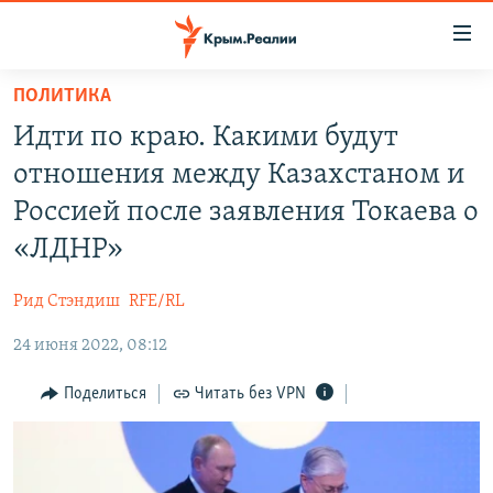
Доступность
ссылки
Вернуться
ПОЛИТИКА
к
НОВОСТИ
Идти по краю. Какими будут
основному
СПЕЦПРОЕКТЫ
содержанию
отношения между Казахстаном и
ВОДА
Вернутся
ГРУЗ 200
Россией после заявления Токаева о
к
ИСТОРИЯ
КАРТА ВОЕННЫХ ОБЪЕКТОВ КРЫМА
«ЛДНР»
главной
ЕЩЕ
11 ЛЕТ ОККУПАЦИИ КРЫМА. 11 ИСТОРИЙ СОПРОТИВЛЕНИЯ
навигации
Рид Стэндиш
RFE/RL
Вернутся
РАДІО СВОБОДА
ИНТЕРАКТИВ
к
24 июня 2022, 08:12
КАК ОБОЙТИ БЛОКИРОВКУ
ИНФОГРАФИКА
поиску
Поделиться
Читать без VPN
ТЕЛЕПРОЕКТ КРЫМ.РЕАЛИИ
Українською
СОВЕТЫ ПРАВОЗАЩИТНИКОВ
Qırımtatar
ПРОПАВШИЕ БЕЗ ВЕСТИ