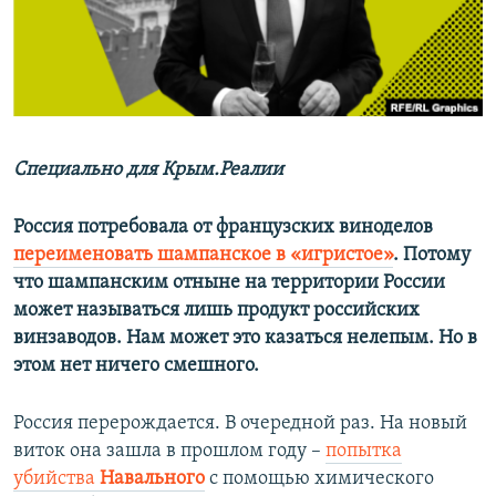
ПРИСОЕДИНЯЙТЕСЬ!
ПОБЕДИТЕЛЕЙ НЕ СУДЯТ?
КРЫМ.НЕПОКОРЕННЫЙ
ELIFBE
УКРАИНСКАЯ ПРОБЛЕМА КРЫМА
Все сайты RFE/RL
Специально для Крым.Реалии
Россия потребовала от французских виноделов
переименовать шампанское в «игристое»
. Потому
что шампанским отныне на территории России
может называться лишь продукт российских
винзаводов. Нам может это казаться нелепым. Но в
этом нет ничего смешного.
Россия перерождается. В очередной раз. На новый
виток она зашла в прошлом году –
попытка
убийства
Навального
с помощью химического