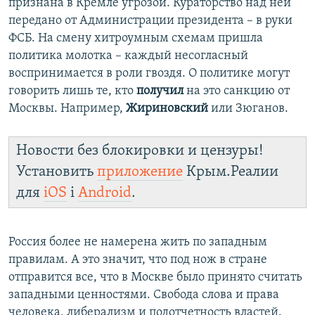
признана в Кремле угрозой. Кураторство над ней
передано от Администрации президента – в руки
ФСБ. На смену хитроумным схемам пришла
политика молотка – каждый несогласный
воспринимается в роли гвоздя. О политике могут
говорить лишь те, кто
получил
на это санкцию от
Москвы. Например,
Жириновский
или Зюганов.
Новости без блокировки и цензуры!
Установить
приложение
Крым.Реалии
для
iOS
і
Android
.
Россия более не намерена жить по западным
правилам. А это значит, что под нож в стране
отправится все, что в Москве было принято считать
западными ценностями. Свобода слова и права
человека, либерализм и подотчетность властей.