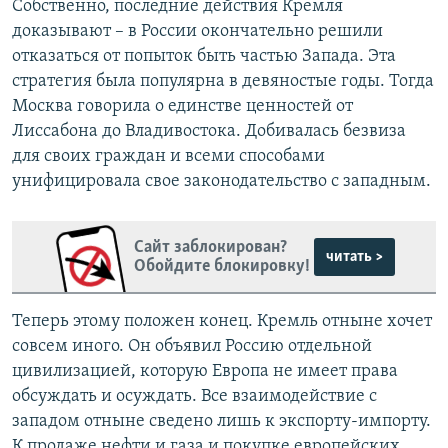
Собственно, последние действия Кремля
доказывают – в России окончательно решили
отказаться от попыток быть частью Запада. Эта
стратегия была популярна в девяностые годы. Тогда
Москва говорила о единстве ценностей от
Лиссабона до Владивостока. Добивалась безвиза
для своих граждан и всеми способами
унифицировала свое законодательство с западным.
Сайт заблокирован?
читать >
Обойдите блокировку!
Теперь этому положен конец. Кремль отныне хочет
совсем иного. Он объявил Россию отдельной
цивилизацией, которую Европа не имеет права
обсуждать и осуждать. Все взаимодействие с
западом отныне сведено лишь к экспорту-импорту.
К продаже нефти и газа и покупке европейских