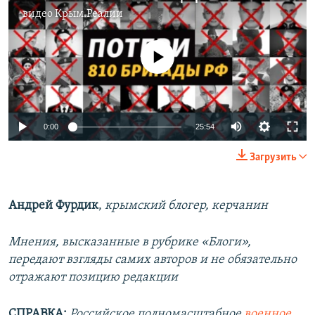
видео
Крым.Реалии
No media source currently available
Auto
0:00
25:54
240p
Загрузить
360p
Auto
240p
360p
480p
480p
Андрей Фурдик
,
крымский блогер, керчанин
720p
720p
1080p
Мнения, высказанные в рубрике «Блоги»,
1080p
передают взгляды самих авторов и не обязательно
отражают позицию редакции
СПРАВКА:
Российское полномасштабное
военное