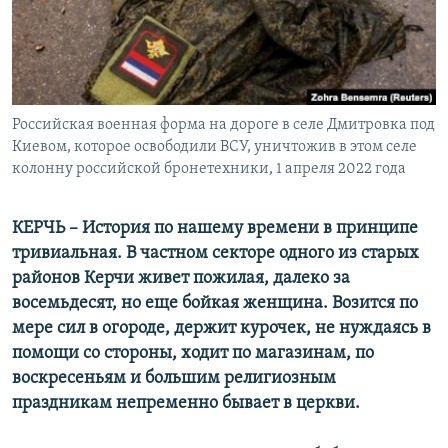
ПРИСОЕДИНЯЙТЕСЬ!
ПОБЕДИТЕЛЕЙ НЕ СУДЯТ?
КРЫМ.НЕПОКОРЕННЫЙ
ELIFBE
Российская военная форма на дороге в селе Дмитровка под
УКРАИНСКАЯ ПРОБЛЕМА КРЫМА
Киевом, которое освободили ВСУ, уничтожив в этом селе
Все сайты RFE/RL
колонну российской бронетехники, 1 апреля 2022 года
КЕРЧЬ – История по нашему времени в принципе
тривиальная. В частном секторе одного из старых
районов Керчи живет пожилая, далеко за
восемьдесят, но еще бойкая женщина. Возится по
мере сил в огороде, держит курочек, не нуждаясь в
помощи со стороны, ходит по магазинам, по
воскресеньям и большим религиозным
праздникам непременно бывает в церкви.