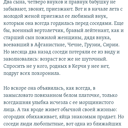
Два сына, четверо внуков и правнук бабушку не
забывают, звонят, приезжают. Вот и в начале лета с
молодой женой приезжал ее любимый внук,
которым она всегда гордилась перед соседями. Еще
бы, военный вертолетчик, бравый лейтенант, как и
старший сын пожилой женщины, дядя внука,
воевавший в Афганистане, Чечне, Грузии, Сирии.
Но месяца два назад соседи потеряли ее из виду и
заволновались: возраст все же не шуточный.
Спросить не у кого, родных в Керчи у нее нет,
подруг всех похоронила.
Но вскоре она объявилась, как всегда, в
замысловато повязанном белом платочке, только
всегдашняя улыбка исчезла с ее морщинистого
лица. А так вроде живет обычной своей жизнью:
огородик обихаживает, яйца знакомым продает. Но
соседи люди любопытные, вот одна из ближайших