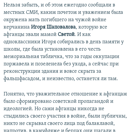
Нельзя забыть, и об этом ежегодно сообщали в
местных СМИ, каким почетом и уважением была
окружена мать погибшего на чужой войне
керчанина
Игоря Шаповалова
, которую все
афганцы звали мамой
Светой
. И как
одноклассники Игоря собирались в день памяти у
школы, где была установлена в его честь
мемориальная табличка, что за годы оккупации
поржавела и позеленела без ухода, а сейчас при
реконструкции здания и вовсе скрыта за
фальшфасадом, и неизвестно, останется ли там.
Понятно, что уважительное отношение к афганцам
было сформировано советской пропагандой и
идеологией. Но сами афганцы никогда не
стыдились своего участия в войне, были публичны,
никто не скрывал своего лица под балаклавой,
напротив, в камуфляже и берцах они шагали в