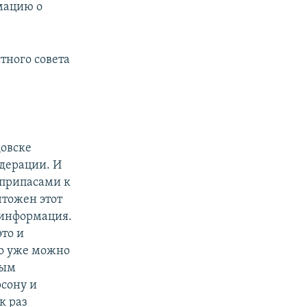
мацию о
тного совета
довске
дерации. И
еприпасами к
чтожен этот
 информация.
это и
то уже можно
ным
сону и
к раз