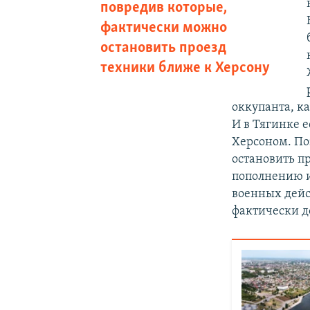
повредив которые,
фактически можно
остановить проезд
техники ближе к Херсону
оккупанта, к
И в Тягинке е
Херсоном. По
остановить п
пополнению и
военных дейс
фактически до