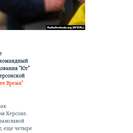
е
и командный
дования "Юг"
Херсонской
ее Время"
​
рах
м Херсоне.
 замглавой
т, еще четыре