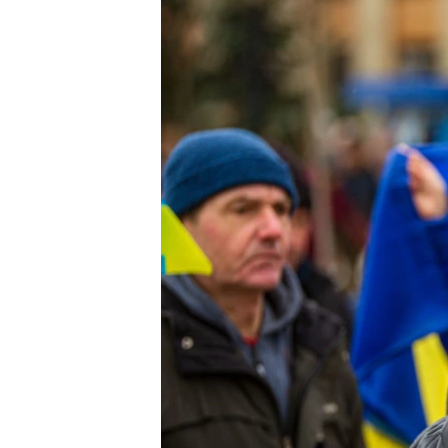
ПОБЕДИТЕЛЕЙ НЕ СУДЯТ?
КРЫМ.НЕПОКОРЕННЫЙ
ELIFBE
УКРАИНСКАЯ ПРОБЛЕМА КРЫМА