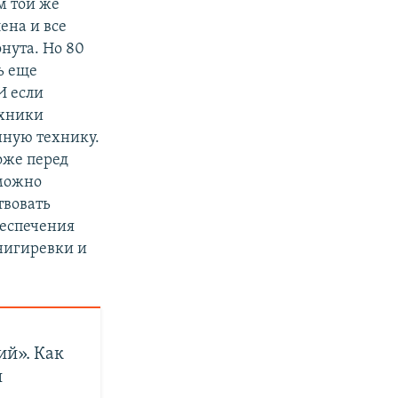
м той же
ена и все
нута. Но 80
ь еще
И если
ехники
нную технику.
тоже перед
 можно
твовать
беспечения
нигиревки и
ий». Как
н