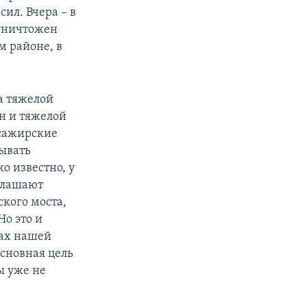
ил. Вчера – в
 уничтожен
м районе, в
а тяжелой
н и тяжелой
ссажирские
сывать
о известно, у
иглашают
ского моста,
Но это и
рах нашей
сновная цель
ы уже не