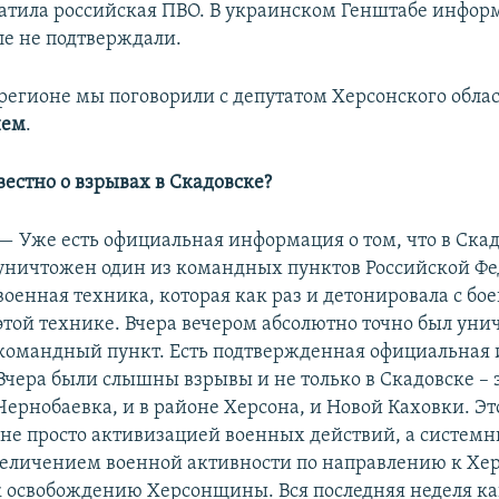
атила российская ПВО. В украинском Генштабе инфор
ле не подтверждали.
 регионе мы поговорили с депутатом Херсонского облас
нем
.
вестно о взрывах в Скадовске?
— Уже есть официальная информация о том, что в Ска
уничтожен один из командных пунктов Российской Фе
военная техника, которая как раз и детонировала с бо
этой технике. Вчера вечером абсолютно точно был уни
командный пункт. Есть подтвержденная официальная
Вчера были слышны взрывы и не только в Скадовске – 
Чернобаевка, и в районе Херсона, и Новой Каховки. Э
 не просто активизацией военных действий, а систем
еличением военной активности по направлению к Хер
к освобождению Херсонщины. Вся последняя неделя ка