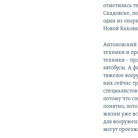
отметилась те
Скадовске, п
один из опор
Новой Каховке
Антоновский 
техники и пр
техники – пр
автобусы. А 
тяжелое воор
них сейчас тр
специалистов
потому что сп
понятно, пот
жизни уже вс
для вооружен
могут проезж