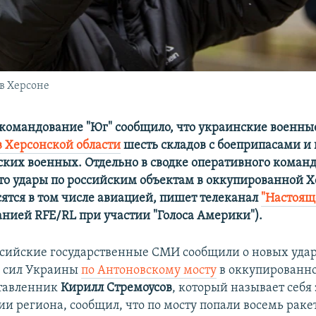
в Херсоне
командование "Юг" сообщило, что украинские военны
в Херсонской области
шесть складов с боеприпасами 
ских военных. Отдельно в сводке оперативного коман
что удары по российским объектам в оккупированной 
сятся в том числе авиацией, пишет телеканал
"Настоящ
нией RFE/RL при участии "Голоса Америки"). ​
сийские государственные СМИ сообщили о новых уда
 сил Украины
по Антоновскому мосту
в оккупированно
ставленник
Кирилл Стремоусов
, который называет себя
и региона, сообщил, что по мосту попали восемь раке