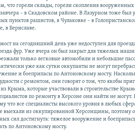
м, что горели склады, горели скопления вооруженных с
озавчера – в Скадовском районе. В Лазурном тоже был
ных пунктов рашистов, в Чулаковке – в Голопристанско
, в Бериславе.
мост на сегодняшний день уже недоступен для проезд
оезда фур. Уже вчера он был закрыт для тяжелых маши
оезжали только легковые автомобили и небольшие па
фактически уже как сутки оккупанты не могут перебра
ужение и боеприпасы по Антоновскому мосту. Наскольк
удности с ремонтом, они говорят о том, что якобы пр
 из Крыма, которые участвовали в строительстве Крым
ециалистов по ремонту в Херсоне они найти не могут. 
ому что все специалисты высокого уровня в любых сфе
е выехали из оккупированной Херсонщины, поэтому о
ных сил достигнута: тяжелое вооружение и боеприпас
ать по Антоновскому мосту.