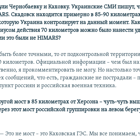
ли Чернобаевку и Каховку. Украинские СМИ пишут, ч
RS. Скадовск находится примерно в 85-90 километрах
которую Украина контролирует на данный момент. Ка
иусом действия 70 километров можно было нанести уд
ли это были не HIMARS?
быть более точными, то от подконтрольной территори
0 километров. Официальной информации – чем был на
твенно, я прокомментировать не могу. Но настолько т
тех сообщений, что есть, гражданские не пострадали – 
пункт россиян и российская военная техника.
угой мост в 85 километрах от Херсона – чуть-чуть выш
ерез
этот мост российской группировки на левом бере
— Это не мост – это Каховская ГЭС. Мы все понимаем, ч