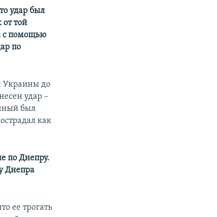
то удар был
 от той
к с помощью
ар по
и Украины до
несен удар –
очный был
пострадал как
е по Днепру.
гу Днепра
то ее трогать