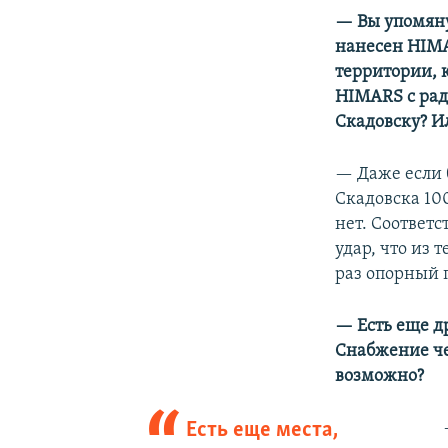
— Вы упомяну
нанесен HIMA
территории, 
HIMARS с рад
Скадовску? И
— Даже если 
Скадовска 10
нет. Соответс
удар, что из 
раз опорный 
— Есть еще др
Снабжение ч
возможно?
Есть еще места,