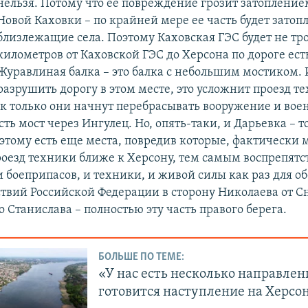
нельзя. Потому что ее повреждение грозит затопление
Новой Каховки – по крайней мере ее часть будет затопл
близлежащие села. Поэтому Каховская ГЭС будет не тро
километров от Каховской ГЭС до Херсона по дороге ест
Журавлиная балка – это балка с небольшим мостиком. 
разрушить дорогу в этом месте, это усложнит проезд т
ак только они начнут перебрасывать вооружение и вое
сть мост через Ингулец. Но, опять-таки, и Дарьевка – 
этому есть еще места, повредив которые, фактически
роезд техники ближе к Херсону, тем самым воспрепятс
 боеприпасов, и техники, и живой силы как раз для о
твий Российской Федерации в сторону Николаева от С
 Станислава – полностью эту часть правого берега.
БОЛЬШЕ ПО ТЕМЕ:
«У нас есть несколько направлен
готовится наступление на Херсо