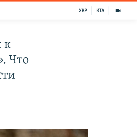
УКР
КТА
 к
. Что
сти