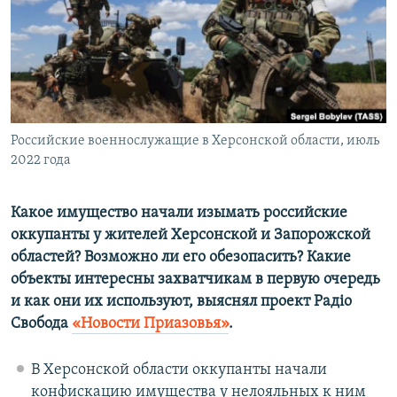
ПРИСОЕДИНЯЙТЕСЬ!
ПОБЕДИТЕЛЕЙ НЕ СУДЯТ?
КРЫМ.НЕПОКОРЕННЫЙ
ELIFBE
УКРАИНСКАЯ ПРОБЛЕМА КРЫМА
Все сайты RFE/RL
Российские военнослужащие в Херсонской области, июль
2022 года
Какое имущество начали изымать российские
оккупанты у жителей Херсонской и Запорожской
областей? Возможно ли его обезопасить? Какие
объекты интересны захватчикам в первую очередь
и как они их используют, выяснял проект Рад
і
о
Свобода
«Новости Приазовья»
.
В Херсонской области оккупанты начали
конфискацию имущества у нелояльных к ним