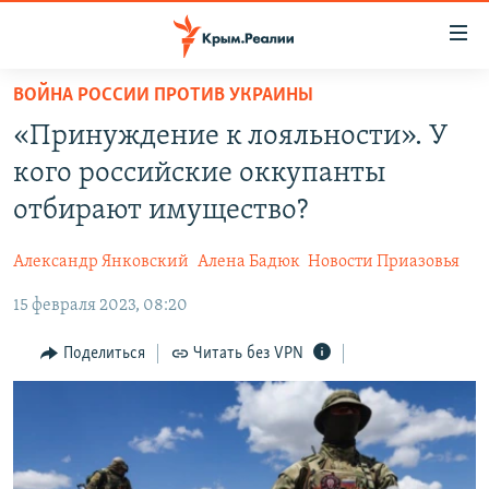
Доступность
ссылки
Вернуться
ВОЙНА РОССИИ ПРОТИВ УКРАИНЫ
к
НОВОСТИ
«Принуждение к лояльности». У
основному
СПЕЦПРОЕКТЫ
содержанию
кого российские оккупанты
ВОДА
Вернутся
ГРУЗ 200
отбирают имущество?
к
ИСТОРИЯ
КАРТА ВОЕННЫХ ОБЪЕКТОВ КРЫМА
главной
Александр Янковский
Алена Бадюк
Новости Приазовья
ЕЩЕ
11 ЛЕТ ОККУПАЦИИ КРЫМА. 11 ИСТОРИЙ СОПРОТИВЛЕНИЯ
навигации
Вернутся
15 февраля 2023, 08:20
РАДІО СВОБОДА
ИНТЕРАКТИВ
к
КАК ОБОЙТИ БЛОКИРОВКУ
ИНФОГРАФИКА
Поделиться
Читать без VPN
поиску
ТЕЛЕПРОЕКТ КРЫМ.РЕАЛИИ
Українською
СОВЕТЫ ПРАВОЗАЩИТНИКОВ
Qırımtatar
ПРОПАВШИЕ БЕЗ ВЕСТИ