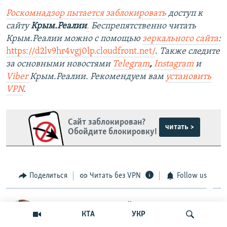
Роскомнадзор пытается заблокировать
доступ к
сайту
Крым.Реалии
.
Беспрепятственно читать
Крым.Реалии можно с помощью
зеркального сайта
:
https://d2lv9hr4vgj0lp.cloudfront.net/
.
Также следите
за основными новостями
Telegram
,
Instagram
и
Viber
Крым.Реалии. Рекомендуем вам
установить
VPN
.
Сайт заблокирован?
читать >
Обойдите блокировку!
Поделиться
Читать без VPN
Follow us
Александр Янковский
КТА
УКР
Крымский журналист, руководитель, редактор