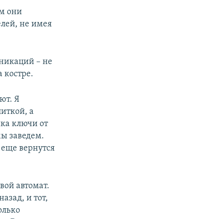
ам они
елей, не имея
уникаций – не
а костре.
ют. Я
литкой, а
йка ключи от
мы заведем.
 еще вернутся
вой автомат.
азад, и тот,
только