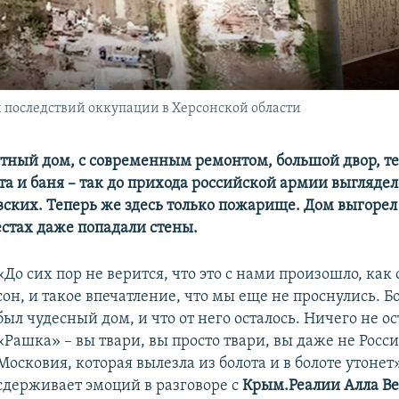
 последствий оккупации в Херсонской области
тный дом, с современным ремонтом, большой двор, те
та и баня – так до прихода российской армии выгляде
ских. Теперь же здесь только пожарище. Дом выгорел 
стах даже попадали стены.
«До сих пор не верится, что это с нами произошло, ка
сон, и такое впечатление, что мы еще не проснулись. Б
был чудесный дом, и что от него осталось. Ничего не ос
«Рашка» – вы твари, вы просто твари, вы даже не Росси
Московия, которая вылезла из болота и в болоте утонет»
сдерживает эмоций в разговоре с
Крым.Реалии Алла Ве