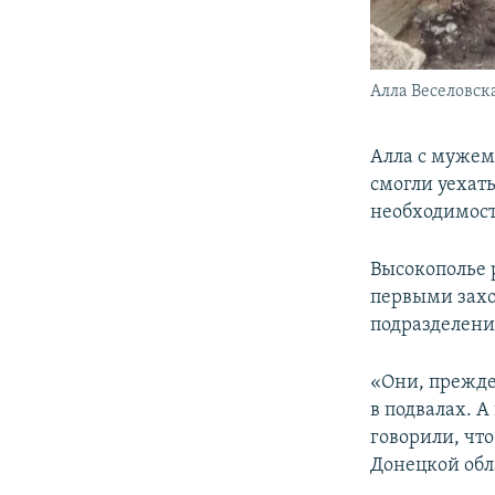
Алла Веселовск
Алла с муже
смогли уехат
необходимост
Высокополье р
первыми захо
подразделени
«Они, прежде
в подвалах. 
говорили, что
Донецкой обла