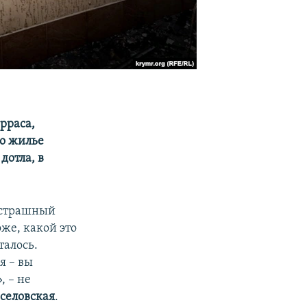
рраса,
ло жилье
дотла, в
к страшный
оже, какой это
талось.
я – вы
, – не
селовская
.