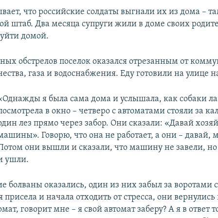
вает, что российские солдаты выгнали их из дома – т
ой штаб. Два месяца супруги жили в доме своих родит
уйти домой.
нных обстрелов поселок оказался отрезанным от комм
ества, газа и водоснабжения. Еду готовили на улице н
«Однажды я была сама дома и услышала, как собаки ла
посмотрела в окно – четверо с автоматами стояли за ка
один лез прямо через забор. Они сказали: «Давай хозя
машины». Говорю, что она не работает, а они – давай, 
Потом они вышли и сказали, что машину не завели, но
и ушли.
ие болваны оказались, один из них забыл за воротами с
я присела и начала отходить от стресса, они вернулись н
омат, говорит мне – я свой автомат заберу? А я в ответ 