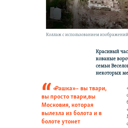
Коллаж с использованием изображений
Красивый час
кованые воро
семьи Веселов
некоторых ме
«Рашка» – вы твари,
вы просто твари,вы
Московия, которая
вылезла из болота и в
болоте утонет