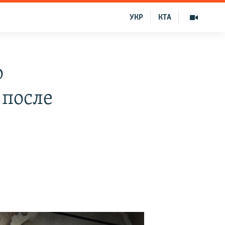
УКР
КТА
о
 после