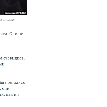
окополье
сти. Они не
ам очевидцев,
ими
Мы прятались
, они
й, как и в