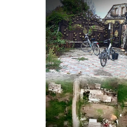
ПОБЕДИТЕЛЕЙ НЕ СУДЯТ?
КРЫМ.НЕПОКОРЕННЫЙ
ELIFBE
УКРАИНСКАЯ ПРОБЛЕМА КРЫМА