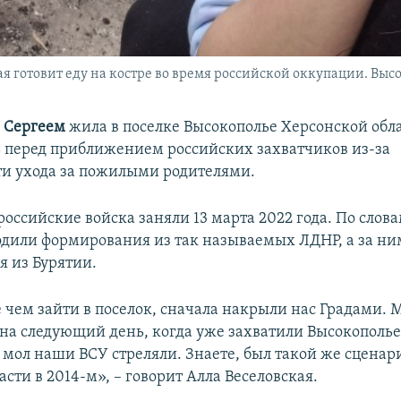
ая готовит еду на костре во время российской оккупации. Выс
м
Сергеем
жила в поселке Высокополье Херсонской обла
ь перед приближением российских захватчиков из-за
и ухода за пожилыми родителями.
оссийские войска заняли 13 марта 2022 года. По слов
дили формирования из так называемых ЛДНР, а за н
я из Бурятии.
 чем зайти в поселок, сначала накрыли нас Градами. 
А на следующий день, когда уже захватили Высокополье
 мол наши ВСУ стреляли. Знаете, был такой же сценари
сти в 2014-м», – говорит Алла Веселовская.