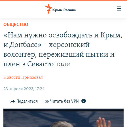
Доступность
ссылки
Вернуться
ОБЩЕСТВО
к
НОВОСТИ
«Нам нужно освобождать и Крым,
основному
СПЕЦПРОЕКТЫ
содержанию
и Донбасс» – херсонский
ВОДА
Вернутся
ГРУЗ 200
волонтер, переживший пытки и
к
ИСТОРИЯ
КАРТА ВОЕННЫХ ОБЪЕКТОВ КРЫМА
плен в Севастополе
главной
ЕЩЕ
11 ЛЕТ ОККУПАЦИИ КРЫМА. 11 ИСТОРИЙ СОПРОТИВЛЕНИЯ
навигации
Новости Приазовья
Вернутся
РАДІО СВОБОДА
ИНТЕРАКТИВ
к
23 апреля 2023, 17:24
КАК ОБОЙТИ БЛОКИРОВКУ
ИНФОГРАФИКА
поиску
Поделиться
Читать без VPN
ТЕЛЕПРОЕКТ КРЫМ.РЕАЛИИ
Українською
СОВЕТЫ ПРАВОЗАЩИТНИКОВ
Qırımtatar
ПРОПАВШИЕ БЕЗ ВЕСТИ