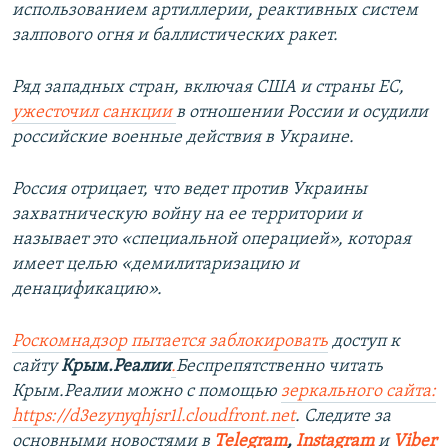
использованием артиллерии, реактивных систем
залпового огня и баллистических ракет.
Ряд западных стран, включая США и страны ЕС,
ужесточил санкции
в отношении России и осудили
российские военные действия в Украине.
Россия отрицает, что ведет против Украины
захватническую войну на ее территории и
называет это «специальной операцией», которая
имеет целью «демилитаризацию и
денацификацию».
Роскомнадзор пытается заблокировать
доступ к
сайту
Крым.Реалии
.
Беспрепятственно читать
Крым.Реалии можно с помощью
зеркального сайта:
https://d3ezynyqhjsr1l.cloudfront.net
. Следите за
основными новостями в
Telegram
,
Instagram
и
Viber