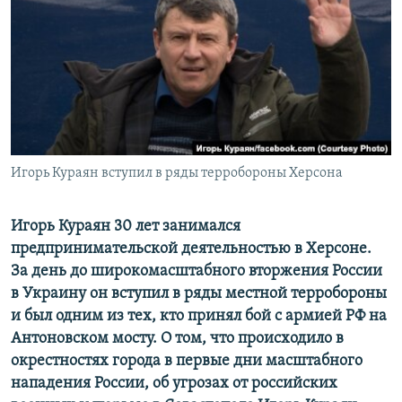
ПРИСОЕДИНЯЙТЕСЬ!
ПОБЕДИТЕЛЕЙ НЕ СУДЯТ?
КРЫМ.НЕПОКОРЕННЫЙ
ELIFBE
УКРАИНСКАЯ ПРОБЛЕМА КРЫМА
Все сайты RFE/RL
Игорь Кураян вступил в ряды терробороны Херсона
Игорь Кураян 30 лет занимался
предпринимательской деятельностью в Херсоне.
За день до широкомасштабного вторжения России
в Украину он вступил в ряды местной терробороны
и был одним из тех, кто принял бой с армией РФ на
Антоновском мосту. О том, что происходило в
окрестностях города в первые дни масштабного
нападения России, об угрозах от российских