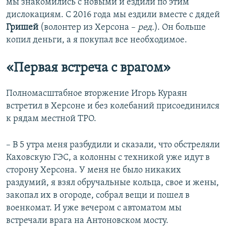
мы знакомились с новыми и ездили по этим
дислокациям. С 2016 года мы ездили вместе с дядей
Гришей
(волонтер из Херсона –
ред.
). Он больше
копил деньги, а я покупал все необходимое.
«Первая встреча с врагом»
Полномасштабное вторжение Игорь Кураян
встретил в Херсоне и без колебаний присоединился
к рядам местной ТРО.
– В 5 утра меня разбудили и сказали, что обстреляли
Каховскую ГЭС, а колонны с техникой уже идут в
сторону Херсона. У меня не было никаких
раздумий, я взял обручальные кольца, свое и жены,
закопал их в огороде, собрал вещи и пошел в
военкомат. И уже вечером с автоматом мы
встречали врага на Антоновском мосту.