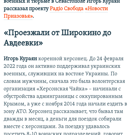
военных и тюрьме в Севастополе Игорь Кураян
рассказал проекту
Радіо Свобода
«Новости
Приазовья»
.
«Проезжали от Широкино до
Авдеевки»
Игорь Кураян
коренной херсонец. До 24 февраля
2022 года он активно поддерживал украинских
военных, служивших на востоке Украины. По
словам мужчины, сначала это была волонтерская
организация «Херсонская Чайка» – начинали с
обустройства админграницы с оккупированным
Крымом, а уже с ноября 2014 года начали ездить в
зону АТО. Херсонец рассказывает, что бывал там
дважды в месяц, а деньги для поездок собирали
вместе с херсонцами. За поездку удавалось
посетить 8-10 воинских подразделений, говорит