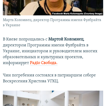
ПРИСОЕДИНЯЙТЕСЬ!
ПОБЕДИТЕЛЕЙ НЕ СУДЯТ?
КРЫМ.НЕПОКОРЕННЫЙ
Марта Коломиец, директор Программы имени Фулбрайта
ELIFBE
в Украине
УКРАИНСКАЯ ПРОБЛЕМА КРЫМА
Все сайты RFE/RL
В Киеве попрощались с
Мартой Коломиец
,
директором Программы имени Фулбрайта в
Украине, инициатором и руководителем многих
образовательных и культурных проектов,
информирует
Радiо Свобода.
Чин погребения состоялся в патриаршем соборе
Воскресения Христова УГКЦ.