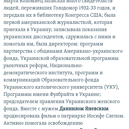
Марта Коломиец записала много свидетельств
людей, переживших Голодомор 1932-33 годов, и
передала их в библиотеку Конгресса США; была
первой американской журналисткой, которая
приехала в Украину; записывала показания
украинских диссидентов, сдружилась с ними и
помогала им, была директором: программ
партнерства с общинами Американо-украинского
фонда, Украинской образовательной программы
рыночных реформ, Национально-
демократического института, программ и
коммуникаций Образовательного фонда
Украинского католического университета (УКУ),
Программы имени Фулбрайта в Украине;
председателем правления Украинского женского
фонда. Вместе с мужем
Даниилом Яневским
продюсировала фильм о патриархе Иосифе Слепом.
Активно помогала освобождению