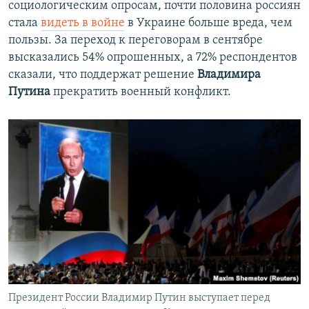
социологическим опросам, почти половина россиян
стала
видеть в войне
в Украине больше вреда, чем
пользы. За переход к переговорам в сентябре
высказались 54% опрошенных, а 72% респондентов
сказали, что поддержат решение
Владимира
Путина
прекратить военный конфликт.
Президент России Владимир Путин выступает перед