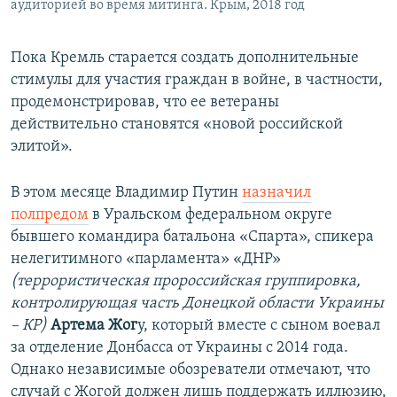
аудиторией во время митинга. Крым, 2018 год
Пока Кремль старается создать дополнительные
стимулы для участия граждан в войне, в частности,
продемонстрировав, что ее ветераны
действительно становятся «новой российской
элитой».
В этом месяце Владимир Путин
назначил
полпредом
в Уральском федеральном округе
бывшего командира батальона «Спарта», спикера
нелегитимного «парламента» «ДНР»
(террористическая пророссийская группировка,
контролирующая часть Донецкой области Украины
– КР)
Артема Жог
у, который вместе с сыном воевал
за отделение Донбасса от Украины с 2014 года.
Однако независимые обозреватели отмечают, что
случай с Жогой должен лишь поддержать иллюзию,