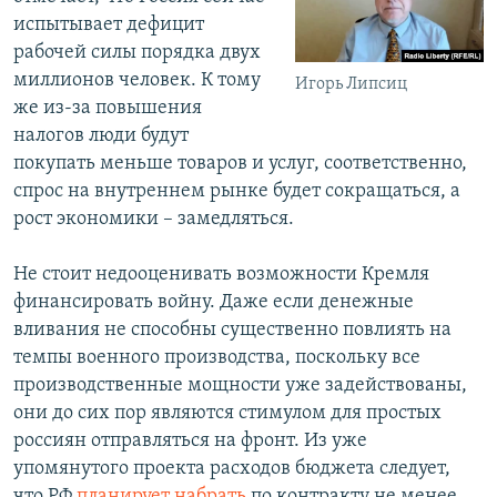
испытывает дефицит
рабочей силы порядка двух
миллионов человек. К тому
Игорь Липсиц
же из-за повышения
налогов люди будут
покупать меньше товаров и услуг, соответственно,
спрос на внутреннем рынке будет сокращаться, а
рост экономики – замедляться.
Не стоит недооценивать возможности Кремля
финансировать войну. Даже если денежные
вливания не способны существенно повлиять на
темпы военного производства, поскольку все
производственные мощности уже задействованы,
они до сих пор являются стимулом для простых
россиян отправляться на фронт. Из уже
упомянутого проекта расходов бюджета следует,
что РФ
планирует набрать
по контракту не менее