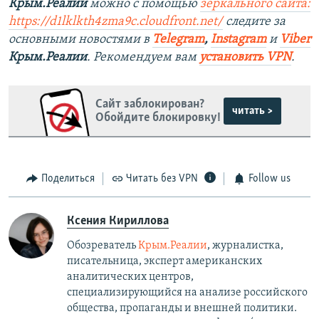
Крым.Реалии
можно с помощью
зеркального сайта:
https://d1lklkth4zma9c.cloudfront.net/
следите за
основными новостями в
Telegram
,
Instagram
и
Viber
Крым.Реалии
. Рекомендуем вам
установить VPN
.
Сайт заблокирован?
читать >
Обойдите блокировку!
Поделиться
Читать без VPN
Follow us
Ксения Кириллова
Обозреватель
Крым.Реалии
, журналистка,
писательница, эксперт американских
аналитических центров,
специализирующийся на анализе российского
общества, пропаганды и внешней политики.