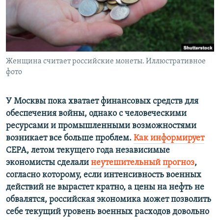
ПРИСОЕДИНЯЙТЕСЬ!
ПОБЕДИТЕЛЕЙ НЕ СУДЯТ?
КРЫМ.НЕПОКОРЕННЫЙ
ELIFBE
Женщина считает российские монеты. Иллюстративное
УКРАИНСКАЯ ПРОБЛЕМА КРЫМА
фото
Все сайты RFE/RL
У Москвы пока хватает финансовых средств для
обеспечения войны, однако с человеческими
ресурсами и промышленными возможностями
возникает все больше проблем.
Как информирует
СЕРА, летом текущего года независимые
экономисты сделали
неутешительный прогноз
,
согласно которому, если интенсивность военных
действий не вырастет кратно, а цены на нефть не
обвалятся, российская экономика может позволить
себе текущий уровень военных расходов довольно