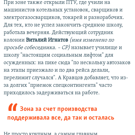
При зоне также открыли ПТУ, где учили на
машинистов котельных установок, сварщиков и
электрогазосварщиков, токарей и разнорабочих.
Для тех, кто не успел закончить среднюю школу,
работала вечерняя. Действующий сотрудник
колонии
Виталий Игнатов
(имя изменено по
просьбе собеседника. – СР)
называет училище и
школу "настоящим социальным лифтом" для
осужденных: на пике сюда "по нескольку автозаков
на этапы приезжало и по два рейса делали,
перелимит случался". А Кравцов добавляет, что из-
за долгих "приемок спецконтингента" часто
приходилось задерживаться на работе.
Зона за счет производства
поддерживала все, да так и осталась
Не просто крупным, а самым главным