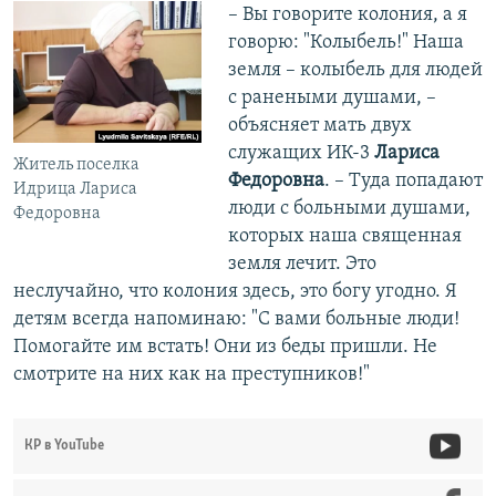
– Вы говорите колония, а я
говорю: "Колыбель!" Наша
земля – колыбель для людей
с ранеными душами, –
объясняет мать двух
служащих ИК-3
Лариса
Житель поселка
Федоровна
. – Туда попадают
Идрица Лариса
люди с больными душами,
Федоровна
которых наша священная
земля лечит. Это
неслучайно, что колония здесь, это богу угодно. Я
детям всегда напоминаю: "С вами больные люди!
Помогайте им встать! Они из беды пришли. Не
смотрите на них как на преступников!"
КР в YouTube