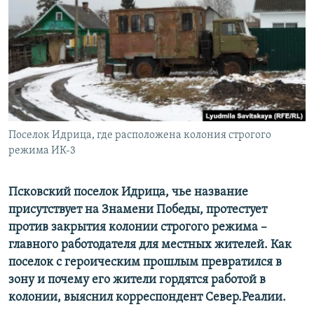
ПРИСОЕДИНЯЙТЕСЬ!
ПОБЕДИТЕЛЕЙ НЕ СУДЯТ?
КРЫМ.НЕПОКОРЕННЫЙ
ELIFBE
УКРАИНСКАЯ ПРОБЛЕМА КРЫМА
Все сайты RFE/RL
Поселок Идрица, где расположена колония строгого
режима ИК-3
Псковский поселок Идрица, чье название
присутствует на Знамени Победы, протестует
против закрытия колонии строгого режима –
главного работодателя для местных жителей. Как
поселок с героическим прошлым превратился в
зону и почему его жители гордятся работой в
колонии, выяснил корреспондент Север.Реалии.