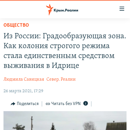
Доступность
ссылки
Вернуться
ОБЩЕСТВО
к
НОВОСТИ
Из России: Градообразующая зона.
основному
СПЕЦПРОЕКТЫ
содержанию
Как колония строгого режима
ВОДА
Вернутся
ГРУЗ 200
стала единственным средством
к
ИСТОРИЯ
КАРТА ВОЕННЫХ ОБЪЕКТОВ КРЫМА
выживания в Идрице
главной
ЕЩЕ
11 ЛЕТ ОККУПАЦИИ КРЫМА. 11 ИСТОРИЙ СОПРОТИВЛЕНИЯ
навигации
Людмила Савицкая
Север. Реалии
Вернутся
РАДІО СВОБОДА
ИНТЕРАКТИВ
к
26 марта 2021, 17:29
КАК ОБОЙТИ БЛОКИРОВКУ
ИНФОГРАФИКА
поиску
Поделиться
Читать без VPN
ТЕЛЕПРОЕКТ КРЫМ.РЕАЛИИ
Українською
СОВЕТЫ ПРАВОЗАЩИТНИКОВ
Qırımtatar
ПРОПАВШИЕ БЕЗ ВЕСТИ