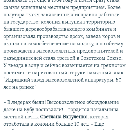
появилась тут еще в 1964 году и почти сразу стала
самым успешным местным предприятием. Более
полутора тысяч заключенных исправно работали
на государство: колония выкупила территорию
бывшего деревообрабатывающего комбината и
организовала производство досок, завела коров и
вышла на самообеспечение по молоку, а по объему
производства высоковольтных предохранителей и
разъединителей стала третьей в Советском Союзе.
У въезда в зону и сейчас возвышается на трехногом
постаменте нарисованный от руки памятный знак:
"Идрицкий завод высоковольтной аппаратуры. 50
лет на рынке"
– В лидерах были! Высоковольтное оборудование
даже на Кубу поставляли! – гордится начальница
местной почты
Светлана Вакуленко
, которая
отработала в колонии больше 10 лет. – Еще