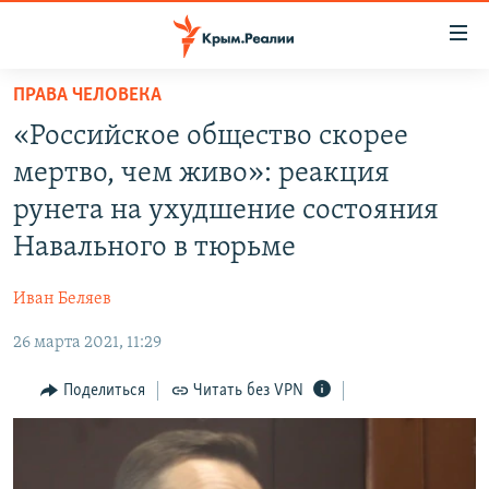
Доступность
ссылки
Вернуться
ПРАВА ЧЕЛОВЕКА
к
НОВОСТИ
«Российское общество скорее
основному
СПЕЦПРОЕКТЫ
содержанию
мертво, чем живо»: реакция
ВОДА
Вернутся
ГРУЗ 200
рунета на ухудшение состояния
к
ИСТОРИЯ
КАРТА ВОЕННЫХ ОБЪЕКТОВ КРЫМА
Навального в тюрьме
главной
ЕЩЕ
11 ЛЕТ ОККУПАЦИИ КРЫМА. 11 ИСТОРИЙ СОПРОТИВЛЕНИЯ
навигации
Иван Беляев
Вернутся
РАДІО СВОБОДА
ИНТЕРАКТИВ
к
26 марта 2021, 11:29
КАК ОБОЙТИ БЛОКИРОВКУ
ИНФОГРАФИКА
поиску
Поделиться
Читать без VPN
ТЕЛЕПРОЕКТ КРЫМ.РЕАЛИИ
Українською
СОВЕТЫ ПРАВОЗАЩИТНИКОВ
Qırımtatar
ПРОПАВШИЕ БЕЗ ВЕСТИ