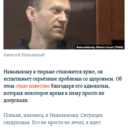
ПРИСОЕДИНЯЙТЕСЬ!
ПОБЕДИТЕЛЕЙ НЕ СУДЯТ?
КРЫМ.НЕПОКОРЕННЫЙ
ELIFBE
УКРАИНСКАЯ ПРОБЛЕМА КРЫМА
Все сайты RFE/RL
Алексей Навальный
Навальному в тюрьме становится хуже, он
испытывает серьёзные проблемы со здоровьем. Об
этом
стало известно
благодаря его адвокатам,
которых некоторое время к нему просто не
допускали.
Попали, наконец, к Навальному. Ситуация
следующая. Его не просто не лечат, а идет