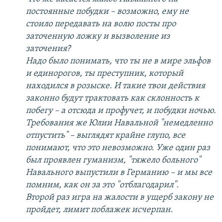
постоянные побудки – возможно, ему не
стоило передавать на волю посты про
заточенную ложку и вызволение из
заточения?
Надо было понимать, что ты не в мире эльфов
и единорогов, ты преступник, который
находился в розыске. И такие твои действия
законно будут трактовать как склонность к
побегу – а отсюда и профучет, и побудки ночью.
Требования же Юлии Навальной "немедленно
отпустить" – выглядят крайне глупо, все
понимают, что это невозможно. Уже один раз
был проявлен гуманизм, "тяжело больного"
Навального выпустили в Германию – и мы все
помним, как он за это "отблагодарил".
Второй раз игра на жалости в ущерб закону не
пройдет, лимит поблажек исчерпан.