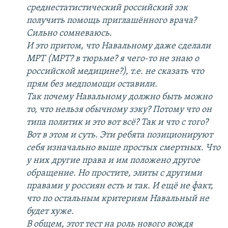
среднестатистический российский зэк
получить помощь приглашённого врача?
Сильно сомневаюсь.
И это притом, что Навальному даже сделали
МРТ (МРТ? в тюрьме? я чего-то не знаю о
российской медицине?), т.е. не сказать что
прям без медпомощи оставили.
Так почему Навальному должно быть можно
то, что нельзя обычному зэку? Потому что он
типа политик и это вот всё? Так и что с того?
Вот в этом и суть. Эти ребята позиционируют
себя изначально выше простых смертных. Что
у них другие права и им положено другое
обращение. Но простите, элиты с другими
правами у россиян есть и так. И ещё не факт,
что по остальным критериям Навальный не
будет хуже.
В общем, этот тест на роль нового вождя