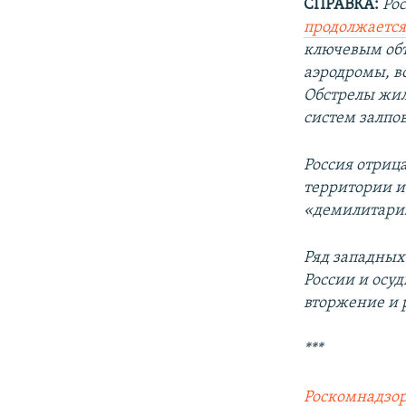
СПРАВКА:
Ро
продолжаетс
ключевым объ
аэродромы, в
Обстрелы жил
систем залпов
Россия отриц
территории и
«демилитари
Ряд западных
России и осу
вторжение и 
***
Роскомнадзор