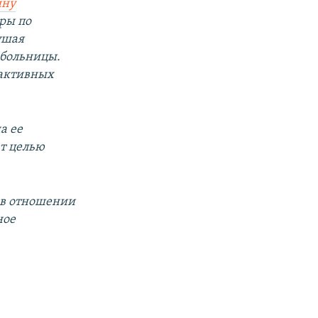
ину
ары по
ушая
 больницы.
еактивных
а ее
ет целью
в отношении
ное