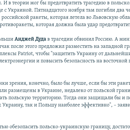
. И в теории мог бы предотвратить трагедию в польск
е с Украиной. Пятнадцатого ноября там погибли два ч
 российской ракеты, которая летела во Львовскую облас
ротиворакеты, которая должна была удар предотврати
ольши
Анджей Дуда
в трагедии обвинил Россию. А ми
ак после этого предложил разместить на западной г
лексы Patriot, чтобы "защитить Украину от дальнейш
лектроэнергии и повысить безопасность на восточной
чки зрения, конечно, было бы лучше, если бы эти рак
ли размещены в Украине, недалеко от польской гран
ть польскую территорию. Тогда они защищали бы и 
 Украину, так и Польшу наиболее эффективно", – заяв
тью обезопасить польско-украинскую границу, достато