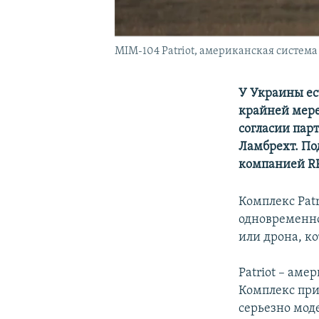
MIM-104 Patriot, американская систем
У Украины ес
крайней мере
согласии пар
Ламбрехт. По
компанией RF
Комплекс Patr
одновременно
или дрона, ко
Patriot – аме
Комплекс прин
серьезно мод