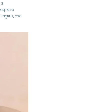
 в
рикрыта
стран, это