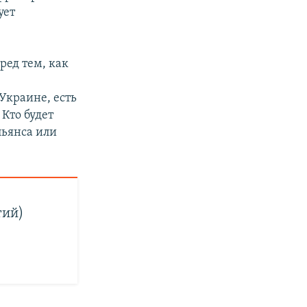
ует
ред тем, как
Украине, есть
Кто будет
льянса или
тий)