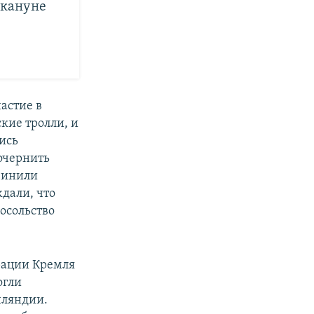
акануне
астие в
кие тролли, и
лись
очернить
винили
дали, что
посольство
рации Кремля
огли
нляндии.