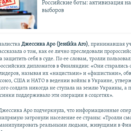
Российские боты: активизация н
выборов
налистка
Джессика Аро (Jessikka Aro)
, принимавшая уч
ссказала о том, как ее лично преследовали пророссийс
а защитить себя в суде. По ее словам, тролли пользова
оссийских дипломатов в Финляндии: «Они старались 
лидеров, называя их «нацистами» и «фашистами», об
союз, США и НАТО в ведении войны в Украине, утверж
ого солдата никогда не ступала на землю Украины, а 
ьсинки поддерживало эти операции в соцсетях».
Джессика Аро подчеркнула, что информационные опе
напрямую затронули население ее страны: «Тролли см
манипулировать реальными людьми, живущими в Фи