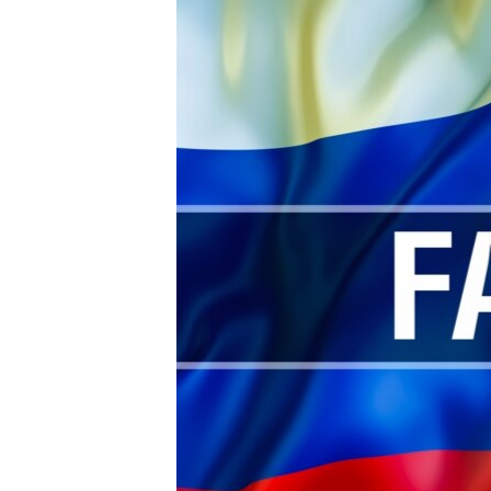
ПОБЕДИТЕЛЕЙ НЕ СУДЯТ?
КРЫМ.НЕПОКОРЕННЫЙ
ELIFBE
УКРАИНСКАЯ ПРОБЛЕМА КРЫМА