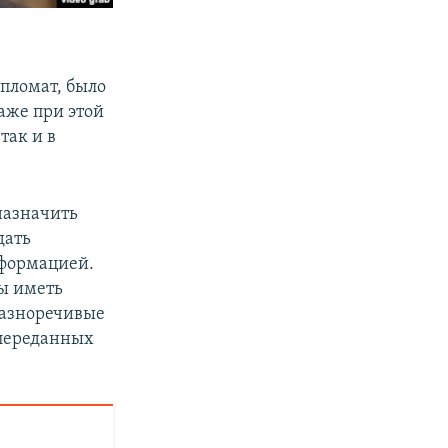
пломат, было
аже при этой
так и в
назначить
дать
нформацией.
ы иметь
Разноречивые
 переданных