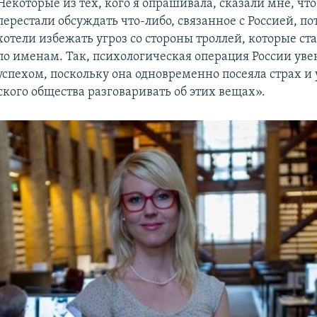
Некоторые из тех, кого я опрашивала, сказали мне, чт
перестали обсуждать что-либо, связанное с Россией, по
хотели избежать угроз со стороны троллей, которые ста
по именам. Так, психологическая операция России уве
успехом, поскольку она одновременно посеяла страх 
кого общества разговаривать об этих вещах».