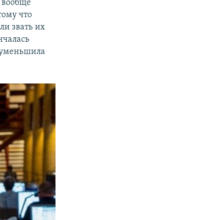
о вообще
тому что
ли звать их
нчалась
и уменьшила