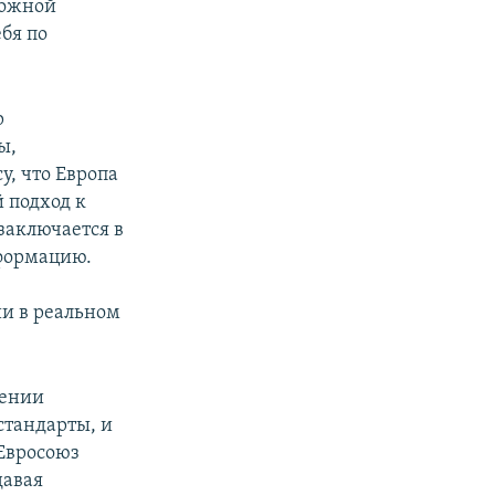
ложной
бя по
р
ы,
у, что Европа
 подход к
заключается в
нформацию.
ии в реальном
шении
стандарты, и
 Евросоюз
давая