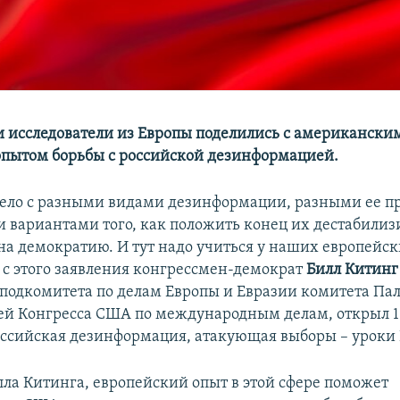
 исследователи из Европы поделились с американски
пытом борьбы с российской дезинформацией.
ело с разными видами дезинформации, разными ее п
 вариантами того, как положить конец их дестабил
на демократию. И тут надо учиться у наших европейс
– с этого заявления конгрессмен-демократ
Билл Китинг
 подкомитета по делам Европы и Евразии комитета Па
ей Конгресса США по международным делам, открыл 1
ссийская дезинформация, атакующая выборы – уроки
лла Китинга, европейский опыт в этой сфере поможет