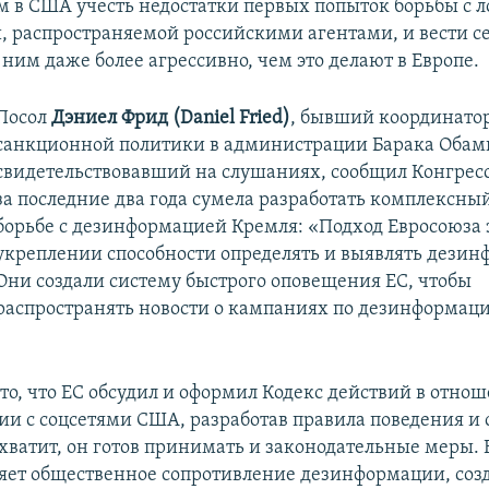
м в США учесть недостатки первых попыток борьбы с 
 распространяемой российскими агентами, и вести се
ним даже более агрессивно, чем это делают в Европе.
Посол
Дэниел Фрид (Daniel Fried)
, бывший координато
санкционной политики в администрации Барака Обам
свидетельствовавший на слушаниях, сообщил Конгресс
за последние два года сумела разработать комплексный
борьбе с дезинформацией Кремля: «Подход Евросоюза 
укреплении способности определять и выявлять дези
Они создали систему быстрого оповещения ЕС, чтобы
распространять новости о кампаниях по дезинформац
то, что ЕС обсудил и оформил Кодекс действий в отно
и с соцсетями США, разработав правила поведения и 
 хватит, он готов принимать и законодательные меры.
яет общественное сопротивление дезинформации, соз