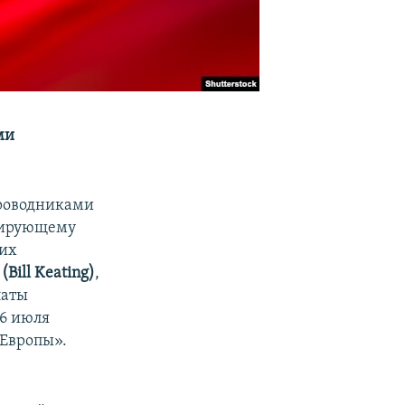
ми
роводниками
изирующему
ких
(Bill Keating)
,
латы
6 июля
 Европы».