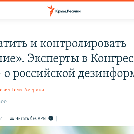
атить и контролировать
ние». Эксперты в Конгрес
 о российской дезинфор
рович
Голос Америки
3:00
ся
Читать без VPN