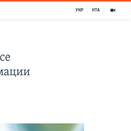
УКР
КТА
се
мации