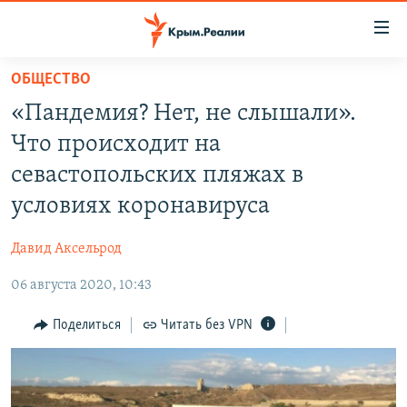
Доступность
ссылки
Вернуться
ОБЩЕСТВО
к
НОВОСТИ
«Пандемия? Нет, не слышали».
основному
СПЕЦПРОЕКТЫ
содержанию
Что происходит на
ВОДА
Вернутся
ГРУЗ 200
севастопольских пляжах в
к
ИСТОРИЯ
КАРТА ВОЕННЫХ ОБЪЕКТОВ КРЫМА
условиях коронавируса
главной
ЕЩЕ
11 ЛЕТ ОККУПАЦИИ КРЫМА. 11 ИСТОРИЙ СОПРОТИВЛЕНИЯ
навигации
Давид Аксельрод
Вернутся
РАДІО СВОБОДА
ИНТЕРАКТИВ
к
06 августа 2020, 10:43
КАК ОБОЙТИ БЛОКИРОВКУ
ИНФОГРАФИКА
поиску
Поделиться
Читать без VPN
ТЕЛЕПРОЕКТ КРЫМ.РЕАЛИИ
Українською
СОВЕТЫ ПРАВОЗАЩИТНИКОВ
Qırımtatar
ПРОПАВШИЕ БЕЗ ВЕСТИ