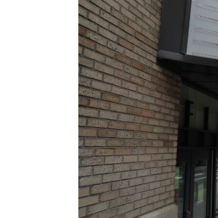
ПОБЕДИТЕЛЕЙ НЕ СУДЯТ?
КРЫМ.НЕПОКОРЕННЫЙ
ELIFBE
УКРАИНСКАЯ ПРОБЛЕМА КРЫМА