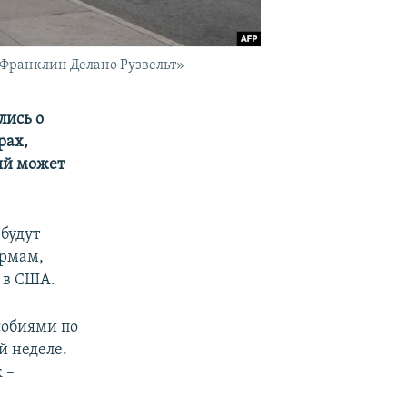
. Франклин Делано Рузвельт»
лись о
рах,
ый может
 будут
ирмам,
 в США.
собиями по
й неделе.
 –