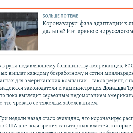
БОЛЬШЕ ПО ТЕМЕ:
Коронавирус: фаза адаптации к л
дальше? Интервью с вирусолого
в в руки подавляющему большинству американцев, 600
ых выплат каждому безработному и сотни миллиардов
рантах для американских компаний – таков рецепт, с
к надеются законодатели и администрация
Дональда Т
 что пока выглядит серьезным недомоганием американ
о что чревато ее тяжелым заболеванием.
Три недели назад стало очевидно, что коронавирус рас
по США вне поля зрения санитарных властей, которые