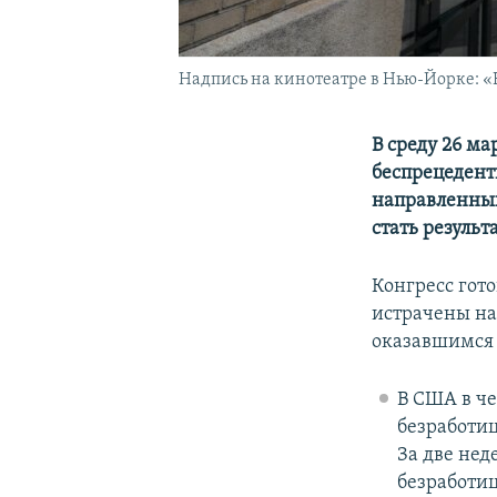
Надпись на кинотеатре в Нью-Йорке: «В
В среду 26 м
беспрецедент
направленных
стать резуль
Конгресс гото
истрачены н
оказавшимся 
В США в ч
безработиц
За две нед
безработиц