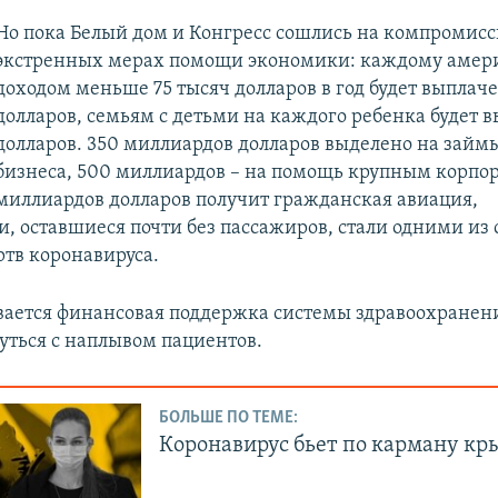
Но пока Белый дом и Конгресс сошлись на компромис
экстренных мерах помощи экономики: каждому амер
доходом меньше 75 тысяч долларов в год будет выплач
Auto
270p
360p
404p
долларов, семьям с детьми на каждого ребенка будет 
долларов. 350 миллиардов долларов выделено на займ
1080p
бизнеса, 500 миллиардов – на помощь крупным корпор
миллиардов долларов получит гражданская авиация,
, оставшиеся почти без пассажиров, стали одними из
тв коронавируса.
ается финансовая поддержка системы здравоохранени
уться с наплывом пациентов.
БОЛЬШЕ ПО ТЕМЕ:
Коронавирус бьет по карману к