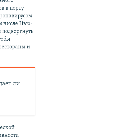
зного
в в порту
оронавирусом
ом числе Нью-
 подвергнуть
тобы
рестораны и
дает ли
ческой
ивности