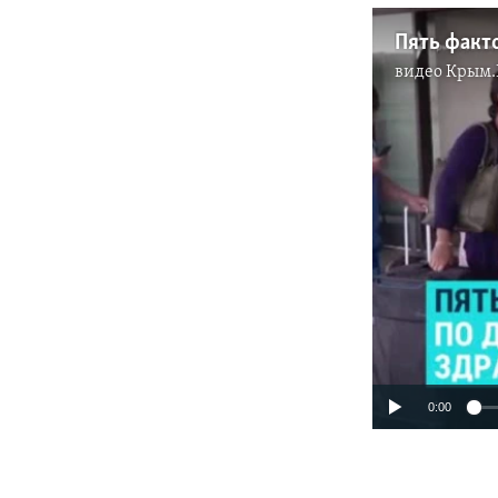
Пять факто
видео
Крым.
0:00