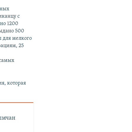
404p
сных
иканцу с
1080p
ено 1200
выдано 500
ы для мелкого
ациям, 25
px
width
 самых
я, которая
рымчан