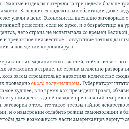
. Главные индексы потеряли за три недели больше тр
оимости. Казавшиеся надежными облигации даже ве
езко упали в цене. Экономисты внезапно заговорили о
атяжной рецессии, если не хуже, и о безработице на у
центов, чего страна не испытывала со времен Великой
е и тревожное неизвестное – отсутствие точных данны
нии и поведении коронавируса.
ериканских медицинских властей, сейчас известно о 
аях заражения в стране, но страна медленно разворач
, хотя затем стремительно нарастила количество еже
 их проведено
около полумиллиона
. Губернаторы штато
 самое худшее, в то время как президент Трамп, объ
 ситуации десять дней назад и призвавший американ
 заговорил о том, что такое чрезвычайное лекарство 
зни, и о намерении ослабить режим самоизоляции в 
 чтобы дать возможность части американцев вернуться