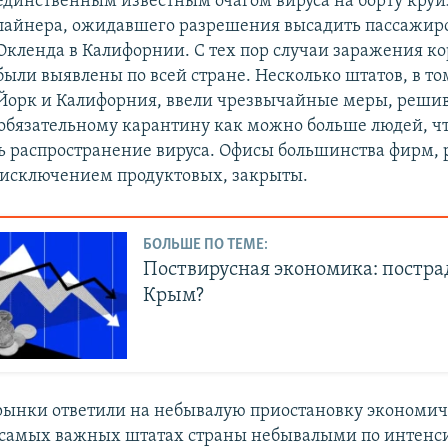
единственным известным очагом вируса на борту круи
лайнера, ожидавшего разрешения высадить пассажиро
Окленда в Калифорнии. С тех пор случаи заражения к
были выявлены по всей стране. Несколько штатов, в т
Йорк и Калифорния, ввели чрезвычайные меры, решив
обязательному карантину как можно больше людей, ч
ь распространение вируса. Офисы большинства фирм, 
 исключением продуктовых, закрыты.
БОЛЬШЕ ПО ТЕМЕ:
Поствирусная экономика: постра
Крым?
ынки ответили на небывалую приостановку экономи
 самых важных штатах страны небывалыми по интенс