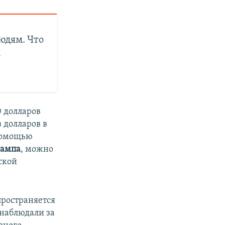
юдям. Что
м
 долларов
 долларов в
 помощью
рампа
, можно
ской
пространяется
 наблюдали за