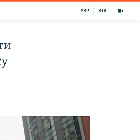
УКР
КТА
ти
су