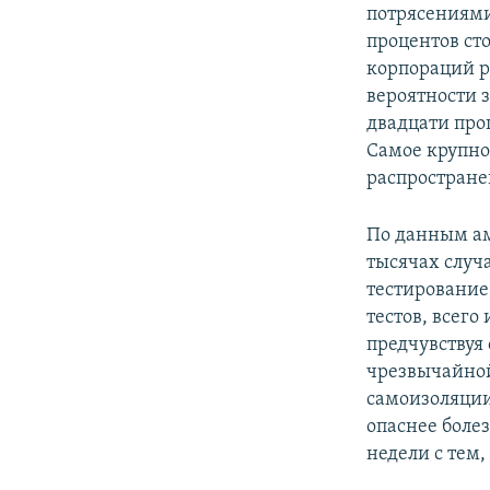
потрясениями
процентов ст
корпораций р
вероятности з
двадцати про
Самое крупно
распростране
По данным ам
тысячах случ
тестирование
тестов, всего
предчувствуя
чрезвычайной
самоизоляции,
опаснее боле
недели с тем,