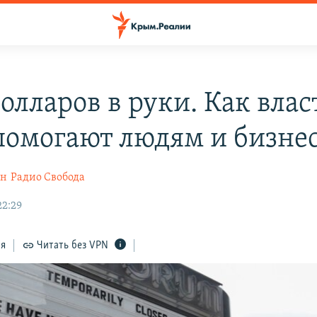
олларов в руки. Как влас
омогают людям и бизне
ин
Радио Свобода
22:29
ся
Читать без VPN