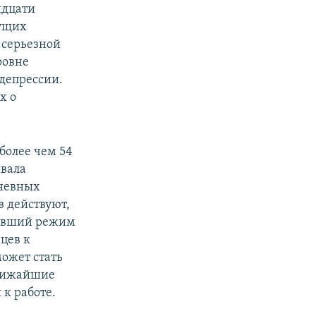
идцати
дущих
 серьезной
ровне
 депрессии.
х о
более чем 54
ивала
дневных
в действуют,
явивший режим
цев к
может стать
ближайшие
 к работе.