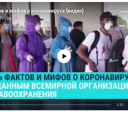
в и мифов о коронавирусе (видео)
EMB
Реалии
No media source currently available
1:15
EMBED