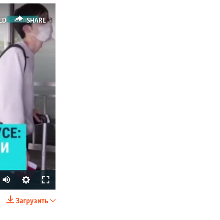
ED
SHARE
Auto
270p
Загрузить
SHARE
360p