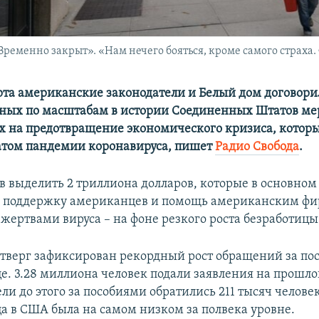
ременно закрыт». «Нам нечего бояться, кроме самого страха
арта американские законодатели и Белый дом договори
ных по масштабам в истории Соединенных Штатов ме
 на предотвращение экономического кризиса, котор
татом пандемии коронавируса, пишет
Радио Свобода
.
в выделить 2 триллиона долларов, которые в основном
а поддержку американцев и помощь американским ф
жертвами вируса – на фоне резкого роста безработицы
етверг зафиксирован рекордный рост обращений за по
е. 3.28 миллиона человек подали заявления на прошло
ели до этого за пособиями обратились 211 тысяч человек
а в США была на самом низком за полвека уровне.