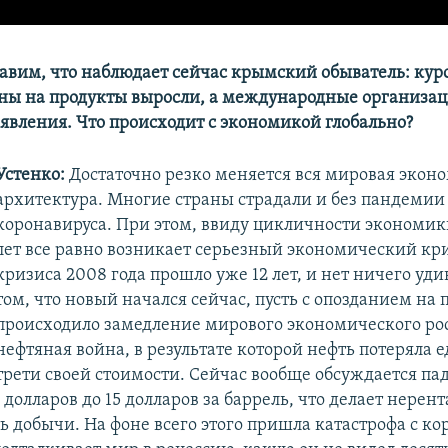
тавим, что наблюдает сейчас крымский обыватель: кур
ены на продукты выросли, а международные организа
явления. Что происходит с экономикой глобально?
Устенко:
Достаточно резко меняется вся мировая экон
архитектура. Многие страны страдали и без пандемии
коронавируса. При этом, ввиду цикличности экономики
лет все равно возникает серьезный экономический кри
кризиса 2008 года прошло уже 12 лет, и нет ничего уди
том, что новый начался сейчас, пусть с опозданием на 
происходило замедление мирового экономического рос
нефтяная война, в результате которой нефть потеряла е
трети своей стоимости. Сейчас вообще обсуждается па
олларов до 15 долларов за баррель, что делает нерен
ь добычи. На фоне всего этого пришла катастрофа с ко