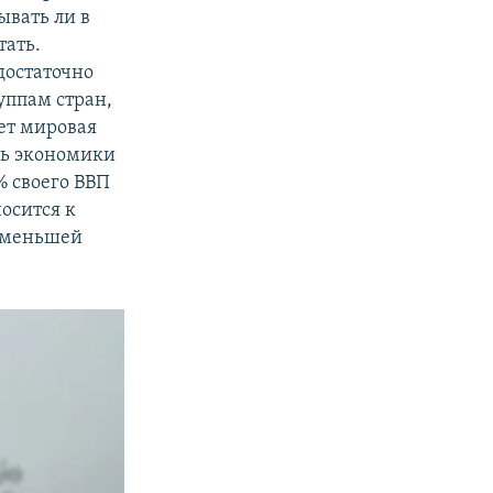
ывать ли в
тать.
достаточно
уппам стран,
ает мировая
сть экономики
 своего ВВП
носится к
в меньшей