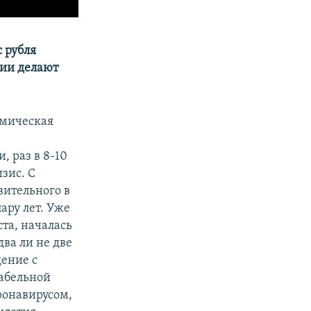
с рубля
ции делают
омическая
, раз в 8-10
зис. С
вительного в
пару лет. Уже
та, началась
два ли не две
дение с
табельной
ронавирусом,