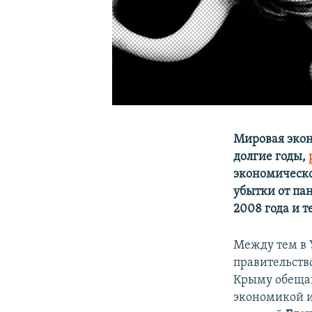
Мировая экон
долгие годы,
экономическо
убытки от па
2008 года и т
Между тем в 
правительств
Крыму обещаю
экономикой и