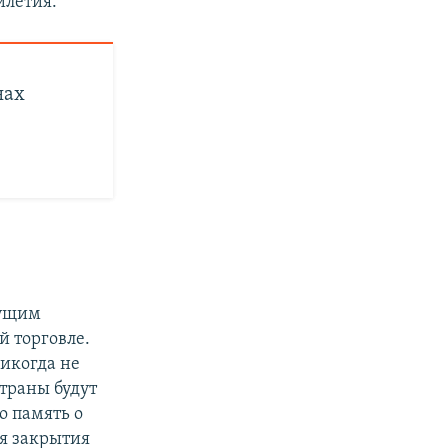
илетия.
нах
дущим
 торговле.
никогда не
траны будут
о память о
ся закрытия