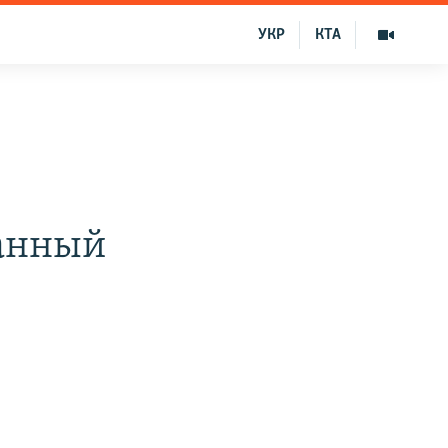
УКР
КТА
ванный