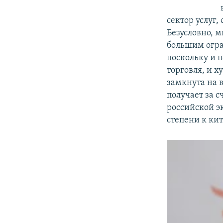
сектор услуг,
Безусловно, 
большим огра
поскольку и п
торговля, и х
замкнута на 
получает за с
российской э
степени к ки