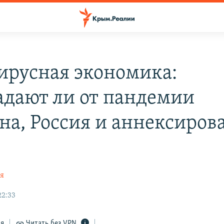
ирусная экономика:
адают ли от пандемии
на, Россия и аннексиро
ая
22:33
ся
Читать без VPN