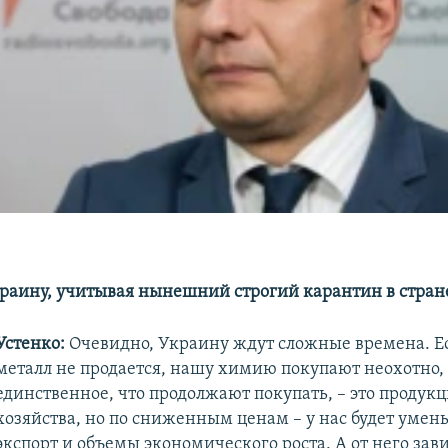
краину, учитывая нынешний строгий карантин в стран
Устенко:
Очевидно, Украину ждут сложные времена. Е
металл не продается, нашу химию покупают неохотно,
единственное, что продолжают покупать, – это продукц
хозяйства, но по сниженным ценам – у нас будет умен
экспорт и объемы экономического роста. А от него зави