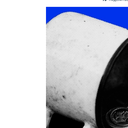
ПОБЕДИТЕЛЕЙ НЕ СУДЯТ?
КРЫМ.НЕПОКОРЕННЫЙ
ELIFBE
УКРАИНСКАЯ ПРОБЛЕМА КРЫМА