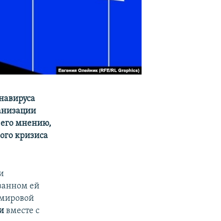
навируса
анизации
 его мнению,
ого кризиса
и
ванном ей
 мировой
и
вместе с