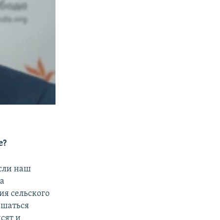
е?
сли наш
 а
ия сельского
ьшаться
сят и