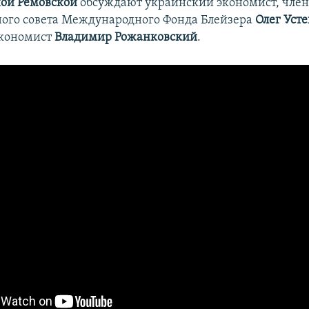
ой Ремовской
обсуждают украинский экономист, чле
ого совета Международного Фонда Блейзера
Олег Уст
экономист
Владимир Рожанковский
.