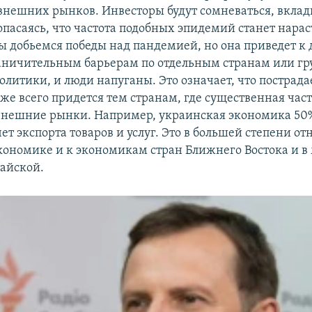
внешних рынков. Инвесторы будут сомневаться, вклад
 опасаясь, что частота подобных эпидемий станет нарас
мы добьемся победы над пандемией, но она приведет к 
ничительным барьерам по отдельным странам или гр
олитики, и люди напуганы. Это означает, что пострад
уже всего придется тем странам, где существенная ча
внешние рынки. Например, украинская экономика 50%
чет экспорта товаров и услуг. Это в большей степени от
кономике и к экономикам стран Ближнего Востока и 
тайской.