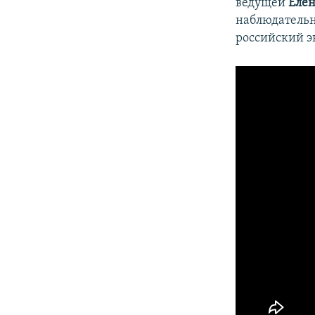
ведущей
Елен
наблюдательн
российский 