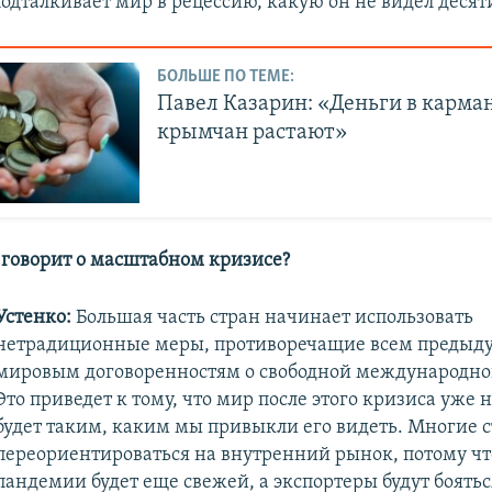
подталкивает мир в рецессию, какую он не видел десят
БОЛЬШЕ ПО ТЕМЕ:
Павел Казарин: «Деньги в карма
крымчан растают»
 говорит о масштабном кризисе?
Устенко:
Большая часть стран начинает использовать
нетрадиционные меры, противоречащие всем преды
мировым договоренностям о свободной международной
Это приведет к тому, что мир после этого кризиса уже 
будет таким, каким мы привыкли его видеть. Многие с
переориентироваться на внутренний рынок, потому чт
пандемии будет еще свежей, а экспортеры будут боять