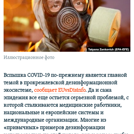
ПРИСОЕДИНЯЙТЕСЬ!
ПОБЕДИТЕЛЕЙ НЕ СУДЯТ?
КРЫМ.НЕПОКОРЕННЫЙ
ELIFBE
УКРАИНСКАЯ ПРОБЛЕМА КРЫМА
Все сайты RFE/RL
Иллюстрационное фото
Вспышка COVID-19 по-прежнему является главной
темой в прокремлевской дезинформационной
экосистеме,
сообщает
EUvsDisinfo
. Да и сама
эпидемия все еще остается серьезной проблемой, с
которой сталкиваются медицинские работники,
национальные и европейские системы и
международные организации. Многие из
«привычных» примеров дезинформации