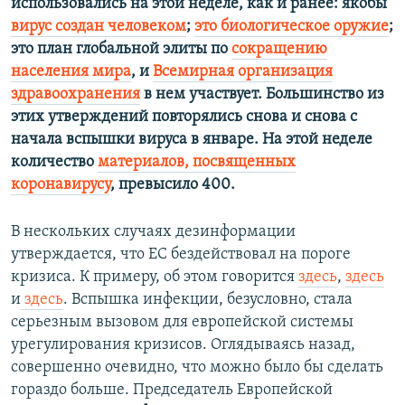
использовались на этой неделе, как и ранее: якобы
вирус создан человеком
;
это биологическое оружие
;
это план глобальной элиты по
сокращению
населения мира
, и
Всемирная организация
здравоохранения
в нем участвует. Большинство из
этих утверждений повторялись снова и снова с
начала вспышки вируса в январе. На этой неделе
количество
материалов, посвященных
коронавирусу
, превысило 400.
В нескольких случаях дезинформации
утверждается, что ЕС бездействовал на пороге
кризиса. К примеру, об этом говорится
здесь
,
здесь
и
здесь
. Вспышка инфекции, безусловно, стала
серьезным вызовом для европейской системы
урегулирования кризисов. Оглядываясь назад,
совершенно очевидно, что можно было бы сделать
гораздо больше. Председатель Европейской