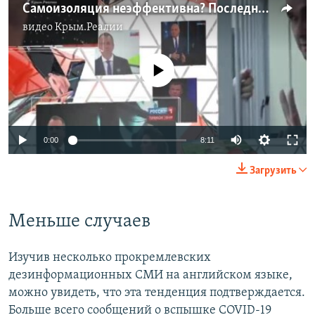
Cамоизоляция неэффективна? Последние фейки о пандемии | StopFake News (видео)
видео
Крым.Реалии
No media source currently available
Auto
0:00
8:11
270p
Загрузить
360p
Auto
270p
360p
404p
404p
Меньше случаев
1080p
1080p
Изучив несколько прокремлевских
дезинформационных СМИ на английском языке,
можно увидеть, что эта тенденция подтверждается.
Больше всего сообщений о вспышке COVID-19