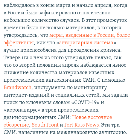
наблюдалось в конце марта и начале апреля, когда
в России было зафиксировано относительно
небольшое количество случаев. В этот промежуток
времени было несколько материалов, в которых
утверждалось, что
меры, введенные в России, более
эффективны
, или что «
авторитарная система
»
лучше приспособлена для преодоления кризиса.
Теперь ни о чем из этого утверждать нельзя, так
что со второй половины апреля наблюдается явное
снижение количества материалов известных
прокремлевских англоязычных СМИ. С помощью
Brandwatch
, инструмента по мониторингу
интернет-изданий и социальных сетей, мы задали
поиск по ключевым словам «COVID-19» и
«коронавирус» в трех прокремлевских
дезинформационных СМИ:
Новое восточное
обозрение
,
South Front
и
Fort Russ News
. Эти три
СМИ, нацеленные на международную аудиторию,