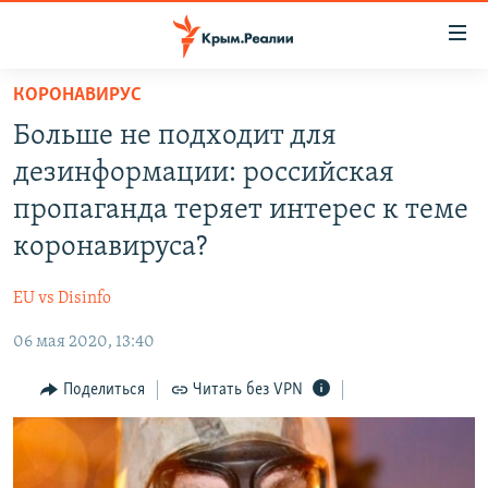
Доступность
ссылки
Вернуться
КОРОНАВИРУС
к
НОВОСТИ
Больше не подходит для
основному
СПЕЦПРОЕКТЫ
содержанию
дезинформации: российская
ВОДА
Вернутся
ГРУЗ 200
пропаганда теряет интерес к теме
к
ИСТОРИЯ
КАРТА ВОЕННЫХ ОБЪЕКТОВ КРЫМА
коронавируса?
главной
ЕЩЕ
11 ЛЕТ ОККУПАЦИИ КРЫМА. 11 ИСТОРИЙ СОПРОТИВЛЕНИЯ
навигации
EU vs Disinfo
Вернутся
РАДІО СВОБОДА
ИНТЕРАКТИВ
к
06 мая 2020, 13:40
КАК ОБОЙТИ БЛОКИРОВКУ
ИНФОГРАФИКА
поиску
Поделиться
Читать без VPN
ТЕЛЕПРОЕКТ КРЫМ.РЕАЛИИ
Українською
СОВЕТЫ ПРАВОЗАЩИТНИКОВ
Qırımtatar
ПРОПАВШИЕ БЕЗ ВЕСТИ