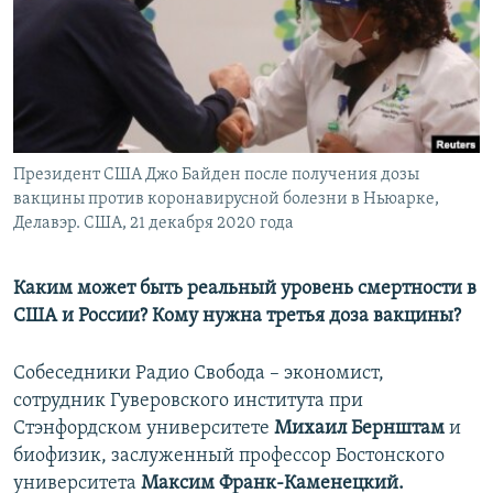
ПРИСОЕДИНЯЙТЕСЬ!
ПОБЕДИТЕЛЕЙ НЕ СУДЯТ?
КРЫМ.НЕПОКОРЕННЫЙ
ELIFBE
УКРАИНСКАЯ ПРОБЛЕМА КРЫМА
Все сайты RFE/RL
Президент США Джо Байден после получения дозы
вакцины против коронавирусной болезни в Ньюарке,
Делавэр. США, 21 декабря 2020 года
Каким может быть реальный уровень смертности в
США и России? Кому нужна третья доза вакцины?
Собеседники Радио Свобода – экономист,
сотрудник Гуверовского института при
Стэнфордском университете
Михаил Бернштам
и
биофизик, заслуженный профессор Бостонского
университета
Максим Франк-Каменецкий.