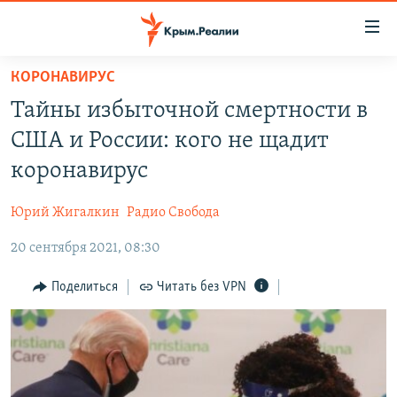
Доступность
ссылки
Вернуться
КОРОНАВИРУС
к
НОВОСТИ
Тайны избыточной смертности в
основному
СПЕЦПРОЕКТЫ
содержанию
США и России: кого не щадит
ВОДА
Вернутся
ГРУЗ 200
коронавирус
к
ИСТОРИЯ
КАРТА ВОЕННЫХ ОБЪЕКТОВ КРЫМА
главной
Юрий Жигалкин
Радио Свобода
ЕЩЕ
11 ЛЕТ ОККУПАЦИИ КРЫМА. 11 ИСТОРИЙ СОПРОТИВЛЕНИЯ
навигации
Вернутся
20 сентября 2021, 08:30
РАДІО СВОБОДА
ИНТЕРАКТИВ
к
КАК ОБОЙТИ БЛОКИРОВКУ
ИНФОГРАФИКА
Поделиться
Читать без VPN
поиску
ТЕЛЕПРОЕКТ КРЫМ.РЕАЛИИ
Українською
СОВЕТЫ ПРАВОЗАЩИТНИКОВ
Qırımtatar
ПРОПАВШИЕ БЕЗ ВЕСТИ