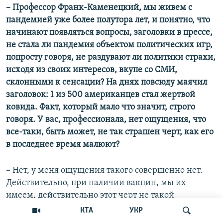
– Профессор Франк-Каменецкий, мы живем с
пандемией уже более полутора лет, и понятно, что
начинают появляться вопросы, заголовки в прессе,
не стала ли пандемия объектом политических игр,
попросту говоря, не раздувают ли политики страхи,
исходя из своих интересов, вкупе со СМИ,
склонными к сенсации? На днях повсюду маячил
заголовок: 1 из 500 американцев стал жертвой
ковида. Факт, который мало что значит, строго
говоря. У вас, профессионала, нет ощущения, что
все-таки, быть может, не так страшен черт, как его
в последнее время малюют?
– Нет, у меня ощущения такого совершенно нет.
Действительно, при наличии вакцин, мы их
имеем, действительно этот черт не такой
страшный. Действительно, можно было бы вообще
КТА
УКР
успокоиться и сказать: хорошо, те, кто не