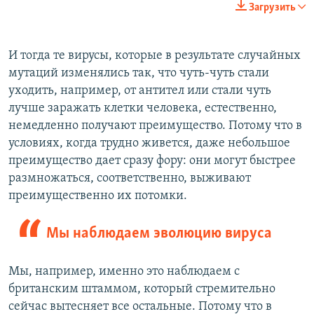
Загрузить
360p
Auto
240p
360p
480p
480p
И тогда те вирусы, которые в результате случайных
мутаций изменялись так, что чуть-чуть стали
720p
720p
1080p
уходить, например, от антител или стали чуть
1080p
лучше заражать клетки человека, естественно,
немедленно получают преимущество. Потому что в
условиях, когда трудно живется, даже небольшое
преимущество дает сразу фору: они могут быстрее
размножаться, соответственно, выживают
преимущественно их потомки.
Мы наблюдаем эволюцию вируса
Мы, например, именно это наблюдаем с
британским штаммом, который стремительно
сейчас вытесняет все остальные. Потому что в