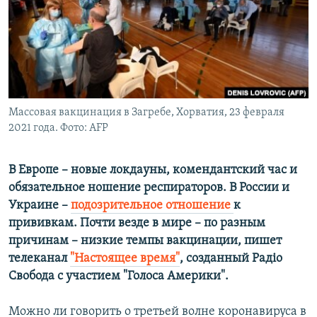
ПРИСОЕДИНЯЙТЕСЬ!
ПОБЕДИТЕЛЕЙ НЕ СУДЯТ?
КРЫМ.НЕПОКОРЕННЫЙ
ELIFBE
УКРАИНСКАЯ ПРОБЛЕМА КРЫМА
Все сайты RFE/RL
Массовая вакцинация в Загребе, Хорватия, 23 февраля
2021 года. Фото: AFP
В Европе – новые локдауны, комендантский час и
обязательное ношение респираторов. В России и
Украине –
подозрительное отношение
к
прививкам. Почти везде в мире – по разным
причинам – низкие темпы вакцинации, пишет
телеканал
"Настоящее время"
, созданный Радіо
Свобода с участием "Голоса Америки".
Можно ли говорить о третьей волне коронавируса в