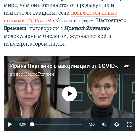
мире, чем она отличается от предыдущих и
помогут ли вакцины, если
появляются новые
штаммы
COVID-19
. Об этом в эфире
"Настоящего
Времени"
поговорили с
Ириной Якутенко
–
молекулярным биологом, журналисткой и
популяризатором науки.
Ирина Якутенко о вакцинации от COVID-19 и новых штаммах вируса
видео
Крым.Реалии
No media source currently available
Auto
0:00
7:56
240p