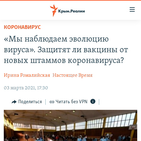
Доступность
ссылки
Вернуться
КОРОНАВИРУС
к
НОВОСТИ
«Мы наблюдаем эволюцию
основному
СПЕЦПРОЕКТЫ
содержанию
вируса». Защитят ли вакцины от
ВОДА
Вернутся
ГРУЗ 200
новых штаммов коронавируса?
к
ИСТОРИЯ
КАРТА ВОЕННЫХ ОБЪЕКТОВ КРЫМА
главной
Ирина Ромалийская
Настоящее Время
ЕЩЕ
11 ЛЕТ ОККУПАЦИИ КРЫМА. 11 ИСТОРИЙ СОПРОТИВЛЕНИЯ
навигации
Вернутся
03 марта 2021, 17:30
РАДІО СВОБОДА
ИНТЕРАКТИВ
к
КАК ОБОЙТИ БЛОКИРОВКУ
ИНФОГРАФИКА
Поделиться
Читать без VPN
поиску
ТЕЛЕПРОЕКТ КРЫМ.РЕАЛИИ
Українською
СОВЕТЫ ПРАВОЗАЩИТНИКОВ
Qırımtatar
ПРОПАВШИЕ БЕЗ ВЕСТИ