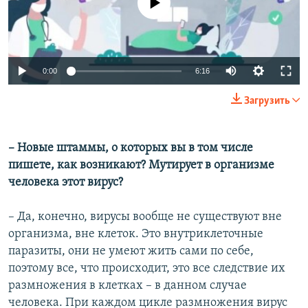
Auto
0:00
6:16
240p
Загрузить
360p
Auto
240p
360p
480p
480p
– Новые штаммы, о которых вы в том числе
пишете, как возникают? Мутирует в организме
720p
720p
1080p
человека этот вирус?
1080p
– Да, конечно, вирусы вообще не существуют вне
организма, вне клеток. Это внутриклеточные
паразиты, они не умеют жить сами по себе,
поэтому все, что происходит, это все следствие их
размножения в клетках – в данном случае
человека. При каждом цикле размножения вирус