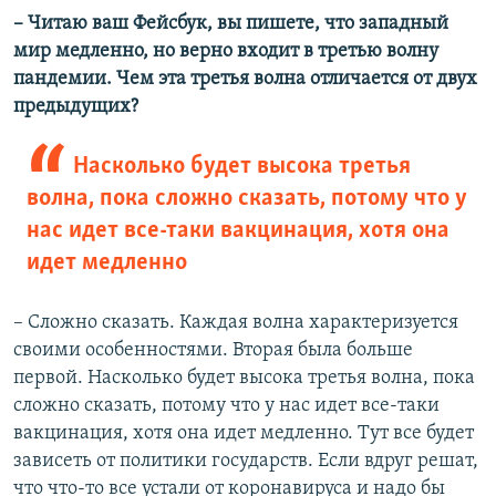
– Читаю ваш Фейсбук, вы пишете, что западный
360p
мир медленно, но верно входит в третью волну
Auto
240p
360p
480p
480p
пандемии. Чем эта третья волна отличается от двух
720p
предыдущих?
720p
1080p
1080p
Насколько будет высока третья
волна, пока сложно сказать, потому что у
нас идет все-таки вакцинация, хотя она
идет медленно
– Сложно сказать. Каждая волна характеризуется
своими особенностями. Вторая была больше
первой. Насколько будет высока третья волна, пока
сложно сказать, потому что у нас идет все-таки
вакцинация, хотя она идет медленно. Тут все будет
зависеть от политики государств. Если вдруг решат,
что что-то все устали от коронавируса и надо бы