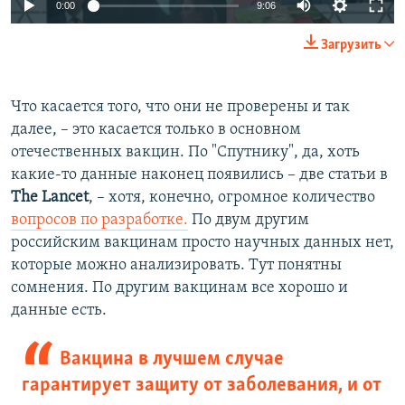
Auto
0:00
9:06
240p
Загрузить
360p
Auto
240p
360p
480p
480p
Что касается того, что они не проверены и так
далее, – это касается только в основном
720p
720p
1080p
отечественных вакцин. По "Спутнику", да, хоть
1080p
какие-то данные наконец появились – две статьи в
The Lancet
, – хотя, конечно, огромное количество
вопросов по разработке.
По двум другим
российским вакцинам просто научных данных нет,
которые можно анализировать. Тут понятны
сомнения. По другим вакцинам все хорошо и
данные есть.
Вакцина в лучшем случае
гарантирует защиту от заболевания, и от